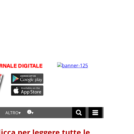
ALTRO
licca per leggere tutte le