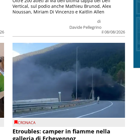
Oltre 200 atleti al via dell'ultima tappa del Défì
Vertical, sul podio anche Mathieu Brunod, Alex
Noussan, Miriam Di Vincenzo e Kaitlin Allen
di
Davide Pellegrino
026
il 08/08/2026
CRONACA
Etroubles: camper in fiamme nella
galleria di Echevennoz