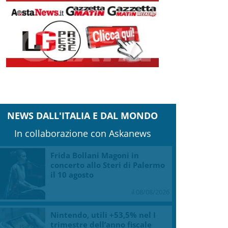
Clicca e scarica la copia