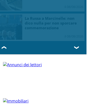
NEWS DALL'ITALIA E DAL MONDO
In collaborazione con Askanews
Frida Bollani Magoni in
concerto allo Steri di Palermo
il 10 agosto
il 08/08/2026
Nintendo, utili +53,5% nel I
trimestre dell’anno fiscale