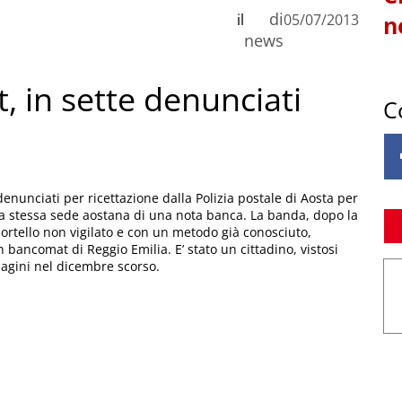
di
il
05/07/2013
n
news
 in sette denunciati
C
 denunciati per ricettazione dalla Polizia postale di Aosta per
la stessa sede aostana di una nota banca. La banda, dopo la
rtello non vigilato e con un metodo già conosciuto,
 bancomat di Reggio Emilia. E’ stato un cittadino, vistosi
indagini nel dicembre scorso.