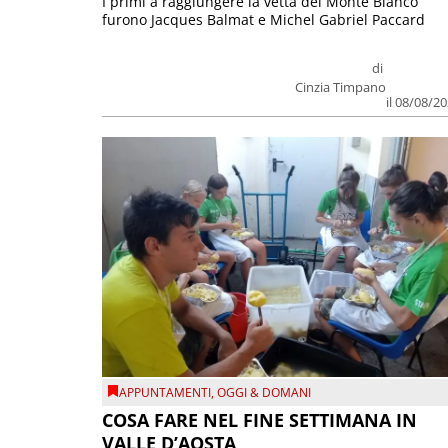
I primi a raggiungere la vetta del Monte Bianco
furono Jacques Balmat e Michel Gabriel Paccard
di
Cinzia Timpano
il 08/08/2
APPUNTAMENTI
,
OGGI & DOMANI
COSA FARE NEL FINE SETTIMANA IN
VALLE D’AOSTA