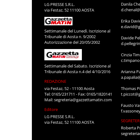
DIRETTOR
Luca Merc
l.mercant
Quotidiano online Iscrizione al Tribunale
di Aosta n. 8/2012
REDAZIO
Autorizzazione del 13/12/2012
Alessandr
www.gazzettamatin.com
a.bianche
Editore
Danila Ch
LG PRESSE S.R.L.
d.chenal@
via Festaz, 52 11100 AOSTA
Erika Davi
e.david@g
Settimanale del Lunedì. Iscrizione al
Tribunale di Aosta n. 9/2002
Davide Pel
Autorizzazione del 20/05/2002
d.pellegr
Cinzia Ti