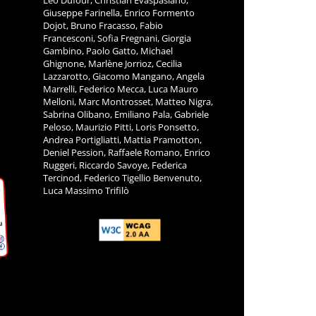
ITÀ
COLLABORATORI
L.
Francesca Arcaro, Massimo Altini,
Corrado Bellora, Nadine Blanc, Riccardo
11
Bortolotti, Manila Calipari, Giulia Calisti,
Nadia Camposaragna, Paolo Ciambi,
m
Filippo Clermont, Carol Di Vito, Christian
Leo Dufour, Christian Evaspasiano,
Giuseppe Farinella, Enrico Formento
Dojot, Bruno Fracasso, Fabio
Francesconi, Sofia Fregnani, Giorgia
Gambino, Paolo Gatto, Michael
Ghignone, Marlène Jorrioz, Cecilia
Lazzarotto, Giacomo Mangano, Angela
Marrelli, Federico Mecca, Luca Mauro
Melloni, Marc Montrosset, Matteo Nigra,
Sabrina Olibano, Emiliano Pala, Gabriele
Peloso, Maurizio Pitti, Loris Ponsetto,