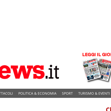
TTACOLI
POLITICA & ECONOMIA
SPORT
TURISMO & EVENTI
C