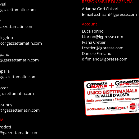
CONCESSIONARIA DI PUBBLIC
E RESPONSABILE
LG PRESSE S.R.
anti
via Festaz, 52
i@gazzettamatin.com
11100 AOSTA
NE
Tel: 0165.2317
Fax: 0165.1820141
o Bianchet
E-mail
segreteria@lgpresse.co
t@gazzettamatin.com
RESPONSABILE DI AGENZIA
enal
Arianna Gori Chisari
gazzettamatin.com
E-mail
a.chisari@lgpresse.com
d
Account
azzettamatin.com
Luca Torino
l.torino@lgpresse.com
legrino
Ivana Cretier
ino@gazzettamatin.com
i.cretier@lgpresse.com
Daniele Fimiano
mpano