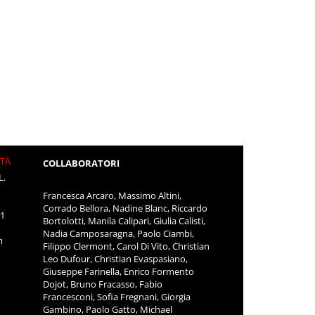
ITÀ
COLLABORATORI
L.
Francesca Arcaro, Massimo Altini,
Corrado Bellora, Nadine Blanc, Riccardo
11
Bortolotti, Manila Calipari, Giulia Calisti,
Nadia Camposaragna, Paolo Ciambi,
m
Filippo Clermont, Carol Di Vito, Christian
Leo Dufour, Christian Evaspasiano,
Giuseppe Farinella, Enrico Formento
Dojot, Bruno Fracasso, Fabio
Francesconi, Sofia Fregnani, Giorgia
Gambino, Paolo Gatto, Michael