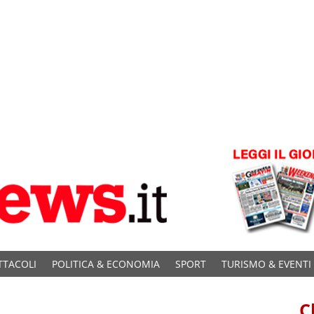
TTACOLI
POLITICA & ECONOMIA
SPORT
TURISMO & EVENTI
C