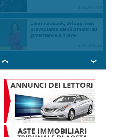
il 06/08/2026
Commerzbank, Orlopp: non
prevediamo cambiamenti su
governance a breve
il 06/08/2026
❮
❯