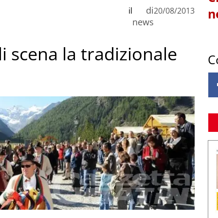
di
il
20/08/2013
n
news
i scena la tradizionale
C