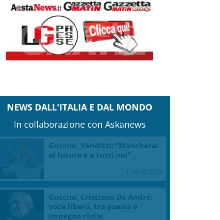
NEWS DALL'ITALIA E DAL MONDO
In collaborazione con Askanews
Guccini, Venditti: “Mancherai
al futuro e a tutti noi”
il 06/08/2026
Guccini, Cristiano De André:
voce libera, tra poesia e
impegno civile