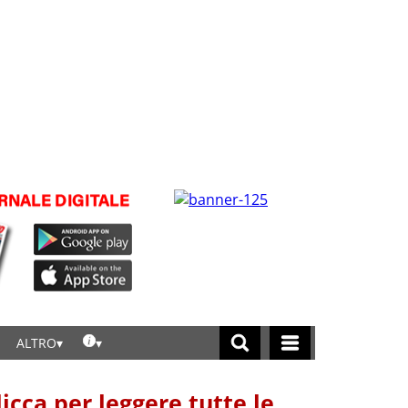
ALTRO
licca per leggere tutte le