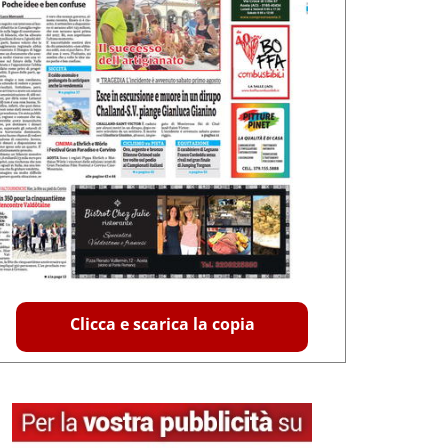
Clicca e scarica la copia