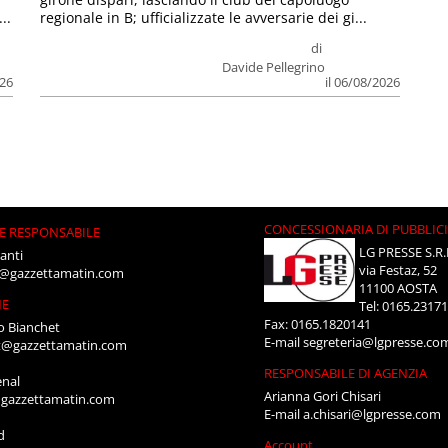
..
regionale in B; ufficializzate le avversarie dei gi...
di
Davide Pellegrino
026
il 06/08/2026
CONCESSIONARIA DI PUBBLIC
E RESPONSABILE
LG PRESSE S.R.
anti
via Festaz, 52
i@gazzettamatin.com
11100 AOSTA
NE
Tel: 0165.2317
Fax: 0165.1820141
o Bianchet
E-mail
segreteria@lgpresse.co
t@gazzettamatin.com
RESPONSABILE DI AGENZIA
enal
Arianna Gori Chisari
gazzettamatin.com
E-mail
a.chisari@lgpresse.com
d
Account