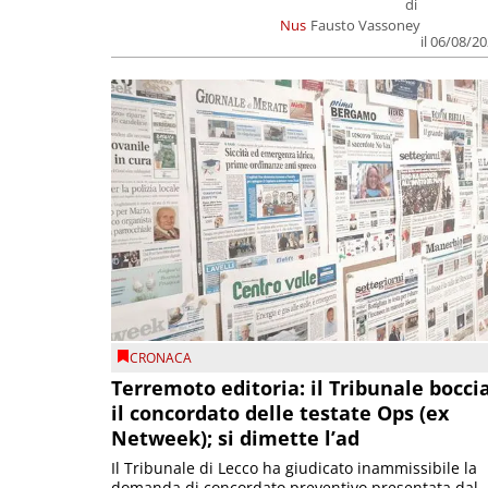
di
Nus
Fausto Vassoney
il 06/08/2
CRONACA
Terremoto editoria: il Tribunale bocci
il concordato delle testate Ops (ex
Netweek); si dimette l’ad
Il Tribunale di Lecco ha giudicato inammissibile la
domanda di concordato preventivo presentata dal