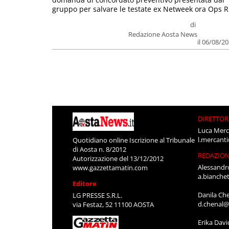
gruppo per salvare le testate ex Netweek ora Ops R.
di
Redazione Aosta News
il 06/08/2
DIRETTOR
Luca Merc
l.mercant
Quotidiano online Iscrizione al Tribunale
di Aosta n. 8/2012
REDAZIO
Autorizzazione del 13/12/2012
Alessandr
www.gazzettamatin.com
a.bianche
Editore
Danila Ch
LG PRESSE S.R.L.
d.chenal@
via Festaz, 52 11100 AOSTA
Erika Davi