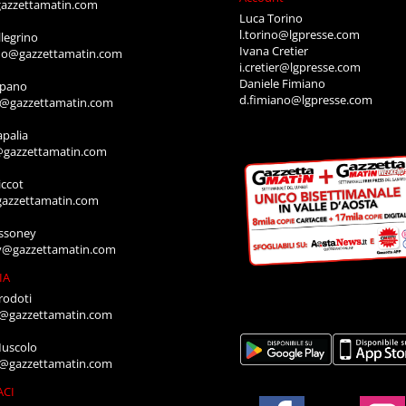
azzettamatin.com
Luca Torino
l.torino@lgpresse.com
legrino
Ivana Cretier
ino@gazzettamatin.com
i.cretier@lgpresse.com
Daniele Fimiano
mpano
d.fimiano@lgpresse.com
o@gazzettamatin.com
apalia
@gazzettamatin.com
ccot
gazzettamatin.com
ssoney
y@gazzettamatin.com
IA
rodoti
a@gazzettamatin.com
Muscolo
a@gazzettamatin.com
ACI