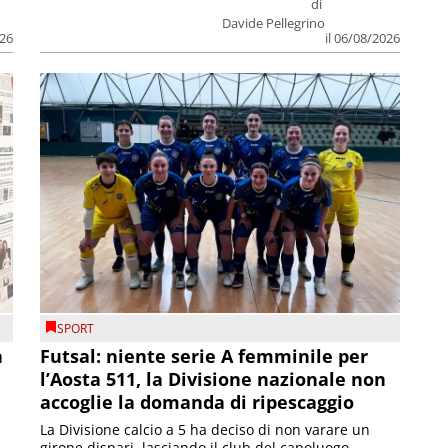
di
Davide Pellegrino
026
il 06/08/2026
SPORT
a
Futsal: niente serie A femminile per
l’Aosta 511, la Divisione nazionale non
accoglie la domanda di ripescaggio
La Divisione calcio a 5 ha deciso di non varare un
girone dispari, lasciando il club del capoluogo