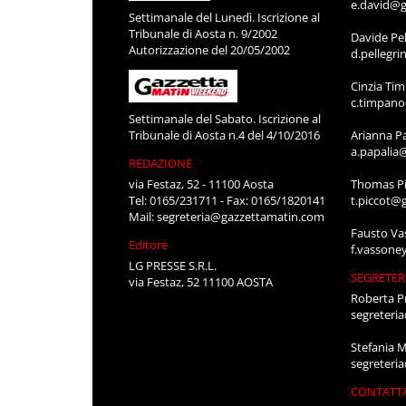
e.david@g
Settimanale del Lunedì. Iscrizione al
Tribunale di Aosta n. 9/2002
Davide Pel
Autorizzazione del 20/05/2002
d.pellegr
Cinzia Ti
c.timpan
Settimanale del Sabato. Iscrizione al
Tribunale di Aosta n.4 del 4/10/2016
Arianna P
a.papalia
REDAZIONE
via Festaz, 52 - 11100 Aosta
Thomas Pi
Tel: 0165/231711 - Fax: 0165/1820141
t.piccot@
Mail:
segreteria@gazzettamatin.com
Fausto Va
Editore
f.vassone
LG PRESSE S.R.L.
SEGRETER
via Festaz, 52 11100 AOSTA
Roberta P
segreteri
Stefania 
segreteri
CONTATT