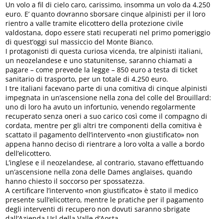
Un volo a fil di cielo caro, carissimo, insomma un volo da 4.250
euro. E’ quanto dovranno sborsare cinque alpinisti per il loro
rientro a valle tramite elicottero della protezione civile
valdostana, dopo essere stati recuperati nel primo pomeriggio
di quest’oggi sul massiccio del Monte Bianco.
I protagonisti di questa curiosa vicenda, tre alpinisti italiani,
un neozelandese e uno statunitense, saranno chiamati a
pagare – come prevede la legge – 850 euro a testa di ticket
sanitario di trasporto, per un totale di 4.250 euro.
I tre italiani facevano parte di una comitiva di cinque alpinisti
impegnata in un’ascensione nella zona del colle del Brouillard:
uno di loro ha avuto un infortunio, venendo regolarmente
recuperato senza oneri a suo carico così come il compagno di
cordata, mentre per gli altri tre componenti della comitiva è
scattato il pagamento dell’intervento «non giustificato» non
appena hanno deciso di rientrare a loro volta a valle a bordo
dell’elicottero.
L’inglese e il neozelandese, al contrario, stavano effettuando
un’ascensione nella zona delle Dames anglaises, quando
hanno chiesto il soccorso per spossatezza.
A certificare l’intervento «non giustificato» è stato il medico
presente sull’elicottero, mentre le pratiche per il pagamento
degli interventi di recupero non dovuti saranno sbrigate
dall’Azienda Usl della Valle d’Aosta.