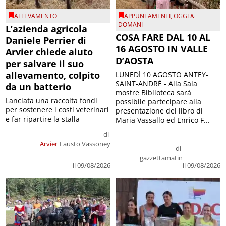
ALLEVAMENTO
APPUNTAMENTI
,
OGGI &
DOMANI
L’azienda agricola
COSA FARE DAL 10 AL
Daniele Perrier di
16 AGOSTO IN VALLE
Arvier chiede aiuto
D’AOSTA
per salvare il suo
allevamento, colpito
LUNEDÌ 10 AGOSTO ANTEY-
SAINT-ANDRÉ - Alla Sala
da un batterio
mostre Biblioteca sarà
Lanciata una raccolta fondi
possibile partecipare alla
per sostenere i costi veterinari
presentazione del libro di
e far ripartire la stalla
Maria Vassallo ed Enrico F...
di
Arvier
Fausto Vassoney
di
gazzettamatin
il 09/08/2026
il 09/08/2026