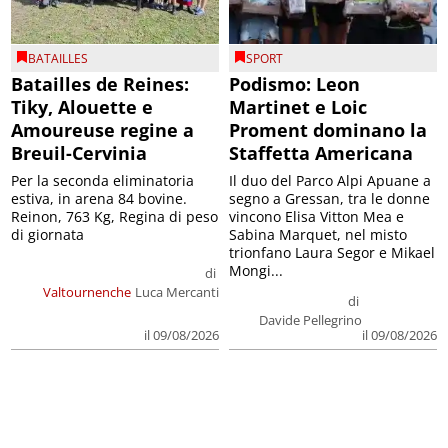
BATAILLES
SPORT
Batailles de Reines:
Podismo: Leon
Tiky, Alouette e
Martinet e Loic
Amoureuse regine a
Proment dominano la
Breuil-Cervinia
Staffetta Americana
Per la seconda eliminatoria
Il duo del Parco Alpi Apuane a
estiva, in arena 84 bovine.
segno a Gressan, tra le donne
Reinon, 763 Kg, Regina di peso
vincono Elisa Vitton Mea e
di giornata
Sabina Marquet, nel misto
trionfano Laura Segor e Mikael
Mongi...
di
Valtournenche
Luca Mercanti
di
Davide Pellegrino
il 09/08/2026
il 09/08/2026