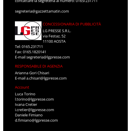
contattare la segreteria al numero: 0165/231711
segreteria@gazzettamatin.com
CONCESSIONARIA DI PUBBLICITÀ
LG PRESSE S.R.L.
via Festaz, 52
11100 AOSTA
Tel: 0165.231711
Fax: 0165.1820141
E-mail
segreteria@lgpresse.com
RESPONSABILE DI AGENZIA
Arianna Gori Chisari
E-mail
a.chisari@lgpresse.com
Account
Luca Torino
l.torino@lgpresse.com
Ivana Cretier
i.cretier@lgpresse.com
Daniele Fimiano
d.fimiano@lgpresse.com