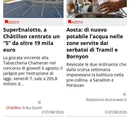
GIOCO
AOSTA
SuperEnalotto, a
Aosta: di nuovo
Châtillon centrato un
potabile l’acqua nelle
“5” da oltre 19 mila
zone servite dai
euro
serbatoi di Tramil e
Bornyon
La giocata vincente alla
Tabaccheria Chameran nel
Revocate le due ordinanze che
concorso di giovedì 6 agosto; il
dalla scorsa settimana
jackpot per l'estrazione di
imponevano la bollitura nella
oggi, venerdì 7, sale a 205,8
pre-collina, a Saraillon e
milioni d...
Porossan
di
Redazione Aostanews.it
di
Châtillon
Erika David
il 07/08/2026
il 07/08/2026