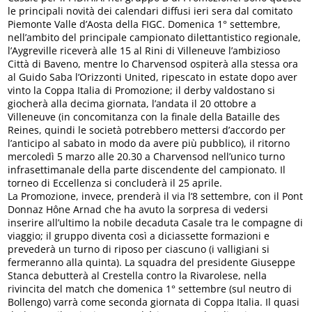
le principali novità dei calendari diffusi ieri sera dal comitato
Piemonte Valle d’Aosta della FIGC. Domenica 1° settembre,
nell’ambito del principale campionato dilettantistico regionale,
l’Aygreville riceverà alle 15 al Rini di Villeneuve l’ambizioso
Città di Baveno, mentre lo Charvensod ospiterà alla stessa ora
al Guido Saba l’Orizzonti United, ripescato in estate dopo aver
vinto la Coppa Italia di Promozione; il derby valdostano si
giocherà alla decima giornata, l’andata il 20 ottobre a
Villeneuve (in concomitanza con la finale della Bataille des
Reines, quindi le società potrebbero mettersi d’accordo per
l’anticipo al sabato in modo da avere più pubblico), il ritorno
mercoledì 5 marzo alle 20.30 a Charvensod nell’unico turno
infrasettimanale della parte discendente del campionato. Il
torneo di Eccellenza si concluderà il 25 aprile.
La Promozione, invece, prenderà il via l’8 settembre, con il Pont
Donnaz Hône Arnad che ha avuto la sorpresa di vedersi
inserire all’ultimo la nobile decaduta Casale tra le compagne di
viaggio; il gruppo diventa così a diciassette formazioni e
prevederà un turno di riposo per ciascuno (i valligiani si
fermeranno alla quinta). La squadra del presidente Giuseppe
Stanca debutterà al Crestella contro la Rivarolese, nella
rivincita del match che domenica 1° settembre (sul neutro di
Bollengo) varrà come seconda giornata di Coppa Italia. Il quasi