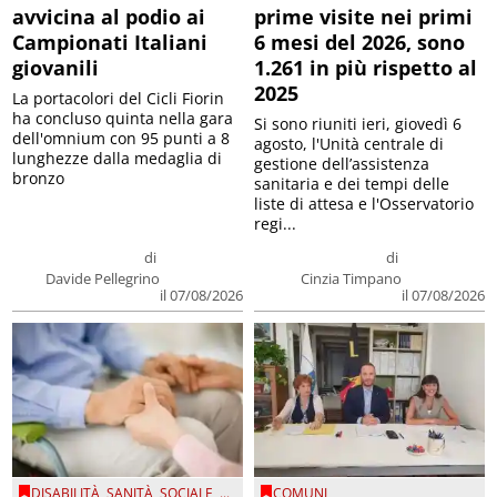
avvicina al podio ai
prime visite nei primi
Campionati Italiani
6 mesi del 2026, sono
giovanili
1.261 in più rispetto al
2025
La portacolori del Cicli Fiorin
ha concluso quinta nella gara
Si sono riuniti ieri, giovedì 6
dell'omnium con 95 punti a 8
agosto, l'Unità centrale di
lunghezze dalla medaglia di
gestione dell’assistenza
bronzo
sanitaria e dei tempi delle
liste di attesa e l'Osservatorio
regi...
di
di
Davide Pellegrino
Cinzia Timpano
il 07/08/2026
il 07/08/2026
DISABILITÀ
,
SANITÀ
,
SOCIALE
, ...
COMUNI