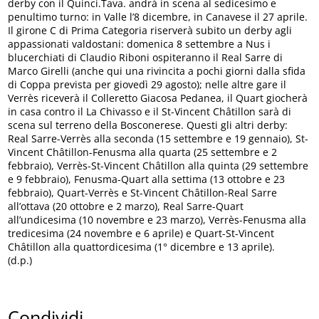
derby con il Quinci.Tava. andrà in scena al sedicesimo e
penultimo turno: in Valle l’8 dicembre, in Canavese il 27 aprile.
Il girone C di Prima Categoria riserverà subito un derby agli
appassionati valdostani: domenica 8 settembre a Nus i
blucerchiati di Claudio Riboni ospiteranno il Real Sarre di
Marco Girelli (anche qui una rivincita a pochi giorni dalla sfida
di Coppa prevista per giovedì 29 agosto); nelle altre gare il
Verrès riceverà il Colleretto Giacosa Pedanea, il Quart giocherà
in casa contro il La Chivasso e il St-Vincent Châtillon sarà di
scena sul terreno della Bosconerese. Questi gli altri derby:
Real Sarre-Verrès alla seconda (15 settembre e 19 gennaio), St-
Vincent Châtillon-Fenusma alla quarta (25 settembre e 2
febbraio), Verrès-St-Vincent Châtillon alla quinta (29 settembre
e 9 febbraio), Fenusma-Quart alla settima (13 ottobre e 23
febbraio), Quart-Verrès e St-Vincent Châtillon-Real Sarre
all’ottava (20 ottobre e 2 marzo), Real Sarre-Quart
all’undicesima (10 novembre e 23 marzo), Verrès-Fenusma alla
tredicesima (24 novembre e 6 aprile) e Quart-St-Vincent
Châtillon alla quattordicesima (1° dicembre e 13 aprile).
(d.p.)
Condividi