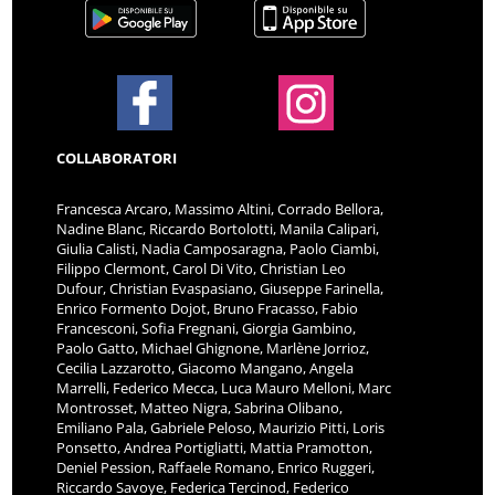
COLLABORATORI
Francesca Arcaro, Massimo Altini, Corrado Bellora,
Nadine Blanc, Riccardo Bortolotti, Manila Calipari,
Giulia Calisti, Nadia Camposaragna, Paolo Ciambi,
Filippo Clermont, Carol Di Vito, Christian Leo
Dufour, Christian Evaspasiano, Giuseppe Farinella,
Enrico Formento Dojot, Bruno Fracasso, Fabio
Francesconi, Sofia Fregnani, Giorgia Gambino,
Paolo Gatto, Michael Ghignone, Marlène Jorrioz,
Cecilia Lazzarotto, Giacomo Mangano, Angela
Marrelli, Federico Mecca, Luca Mauro Melloni, Marc
Montrosset, Matteo Nigra, Sabrina Olibano,
Emiliano Pala, Gabriele Peloso, Maurizio Pitti, Loris
Ponsetto, Andrea Portigliatti, Mattia Pramotton,
Deniel Pession, Raffaele Romano, Enrico Ruggeri,
Riccardo Savoye, Federica Tercinod, Federico