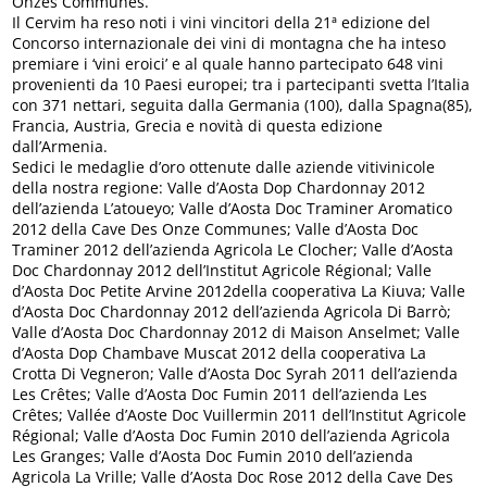
Onzes Communes.
Il Cervim ha reso noti i vini vincitori della 21ª edizione del
Concorso internazionale dei vini di montagna che ha inteso
premiare i ‘vini eroici’ e al quale hanno partecipato 648 vini
provenienti da 10 Paesi europei; tra i partecipanti svetta l’Italia
con 371 nettari, seguita dalla Germania (100), dalla Spagna(85),
Francia, Austria, Grecia e novità di questa edizione
dall’Armenia.
Sedici le medaglie d’oro ottenute dalle aziende vitivinicole
della nostra regione: Valle d’Aosta Dop Chardonnay 2012
dell’azienda L’atoueyo; Valle d’Aosta Doc Traminer Aromatico
2012 della Cave Des Onze Communes; Valle d’Aosta Doc
Traminer 2012 dell’azienda Agricola Le Clocher; Valle d’Aosta
Doc Chardonnay 2012 dell’Institut Agricole Régional; Valle
d’Aosta Doc Petite Arvine 2012della cooperativa La Kiuva; Valle
d’Aosta Doc Chardonnay 2012 dell’azienda Agricola Di Barrò;
Valle d’Aosta Doc Chardonnay 2012 di Maison Anselmet; Valle
d’Aosta Dop Chambave Muscat 2012 della cooperativa La
Crotta Di Vegneron; Valle d’Aosta Doc Syrah 2011 dell’azienda
Les Crêtes; Valle d’Aosta Doc Fumin 2011 dell’azienda Les
Crêtes; Vallée d’Aoste Doc Vuillermin 2011 dell’Institut Agricole
Régional; Valle d’Aosta Doc Fumin 2010 dell’azienda Agricola
Les Granges; Valle d’Aosta Doc Fumin 2010 dell’azienda
Agricola La Vrille; Valle d’Aosta Doc Rose 2012 della Cave Des