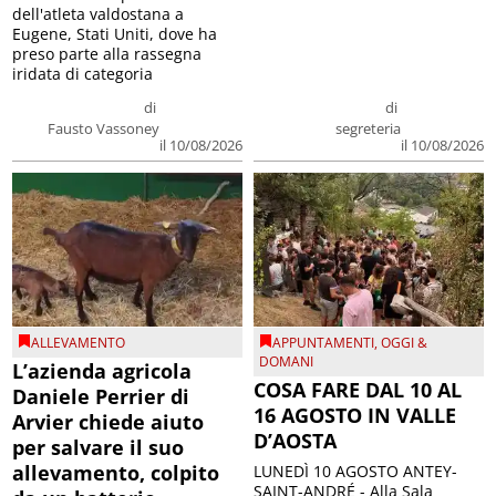
dell'atleta valdostana a
Eugene, Stati Uniti, dove ha
preso parte alla rassegna
iridata di categoria
di
di
Fausto Vassoney
segreteria
il 10/08/2026
il 10/08/2026
ALLEVAMENTO
APPUNTAMENTI
,
OGGI &
DOMANI
L’azienda agricola
COSA FARE DAL 10 AL
Daniele Perrier di
16 AGOSTO IN VALLE
Arvier chiede aiuto
D’AOSTA
per salvare il suo
allevamento, colpito
LUNEDÌ 10 AGOSTO ANTEY-
SAINT-ANDRÉ - Alla Sala