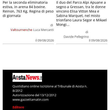
Per la seconda eliminatoria
Il duo del Parco Alpi Apuane a
estiva, in arena 84 bovine.
segno a Gressan, tra le donne
Reinon, 763 Kg, Regina di peso
vincono Elisa Vitton Mea e
di giornata
Sabina Marquet, nel misto
trionfano Laura Segor e Mikael
Mongi...
di
Valtournenche
Luca Mercanti
di
Davide Pellegrino
il 09/08/2026
il 09/08/2026
Quotidiano online Iscrizione al Tribunale di Aosta n.
8/2012
Autorizzazione del 13/12/2012
www.gazzettamatin.com
Editore