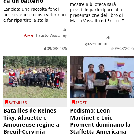
da un batterio
mostre Biblioteca sarà
Lanciata una raccolta fondi
possibile partecipare alla
per sostenere i costi veterinari
presentazione del libro di
e far ripartire la stalla
Maria Vassallo ed Enrico F...
di
Arvier
Fausto Vassoney
di
gazzettamatin
il 09/08/2026
il 09/08/2026
BATAILLES
SPORT
Batailles de Reines:
Podismo: Leon
Tiky, Alouette e
Martinet e Loic
Amoureuse regine a
Proment dominano la
Breuil-Cervinia
Staffetta Americana