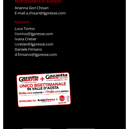
RESPONSABILE DI AGENZIA
Arianna Gori Chisari
E-mail
a.chisari@lgpresse.com
Account
Luca Torino
l.torino@lgpresse.com
Ivana Cretier
i.cretier@lgpresse.com
Daniele Fimiano
d.fimiano@lgpresse.com