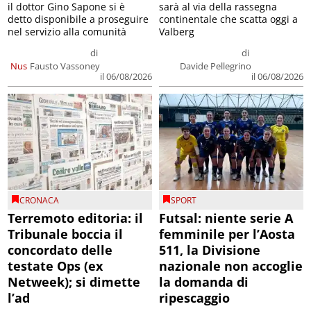
il dottor Gino Sapone si è
sarà al via della rassegna
detto disponibile a proseguire
continentale che scatta oggi a
nel servizio alla comunità
Valberg
di
di
Nus
Fausto Vassoney
Davide Pellegrino
il 06/08/2026
il 06/08/2026
CRONACA
SPORT
Terremoto editoria: il
Futsal: niente serie A
Tribunale boccia il
femminile per l’Aosta
concordato delle
511, la Divisione
testate Ops (ex
nazionale non accoglie
Netweek); si dimette
la domanda di
l’ad
ripescaggio