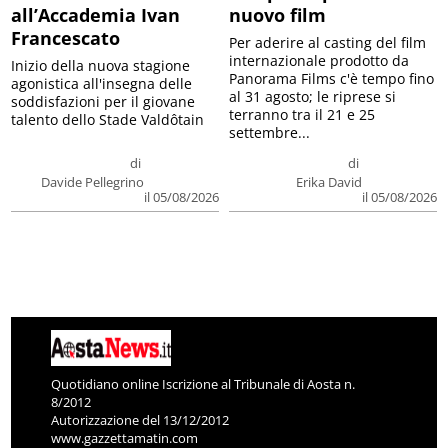
all’Accademia Ivan
nuovo film
Francescato
Per aderire al casting del film
internazionale prodotto da
Inizio della nuova stagione
Panorama Films c'è tempo fino
agonistica all'insegna delle
al 31 agosto; le riprese si
soddisfazioni per il giovane
terranno tra il 21 e 25
talento dello Stade Valdôtain
settembre...
di
di
Davide Pellegrino
Erika David
il 05/08/2026
il 05/08/2026
Quotidiano online Iscrizione al Tribunale di Aosta n.
8/2012
Autorizzazione del 13/12/2012
www.gazzettamatin.com