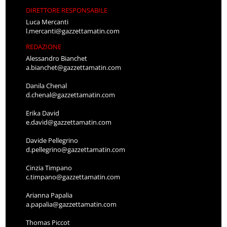
DIRETTORE RESPONSABILE
Luca Mercanti
l.mercanti@gazzettamatin.com
REDAZIONE
Alessandro Bianchet
a.bianchet@gazzettamatin.com
Danila Chenal
d.chenal@gazzettamatin.com
Erika David
e.david@gazzettamatin.com
Davide Pellegrino
d.pellegrino@gazzettamatin.com
Cinzia Timpano
c.timpano@gazzettamatin.com
Arianna Papalia
a.papalia@gazzettamatin.com
Thomas Piccot