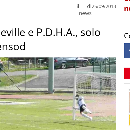
di
il
25/09/2013
n
news
ville e P.D.H.A., solo
C
vensod