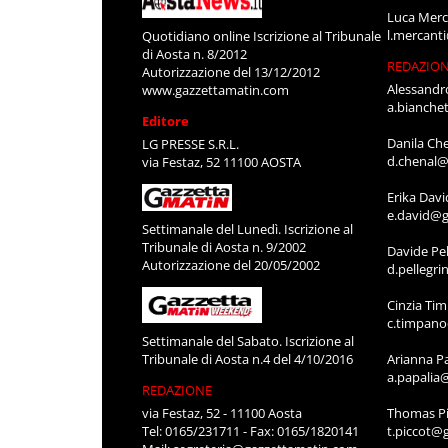
Luca Merc
l.mercant
Quotidiano online Iscrizione al Tribunale
di Aosta n. 8/2012
REDAZIO
Autorizzazione del 13/12/2012
Alessandr
www.gazzettamatin.com
a.bianche
Editore
Danila Ch
LG PRESSE S.R.L.
d.chenal@
via Festaz, 52 11100 AOSTA
Erika Davi
e.david@g
Settimanale del Lunedì. Iscrizione al
Tribunale di Aosta n. 9/2002
Davide Pel
Autorizzazione del 20/05/2002
d.pellegr
Cinzia Ti
c.timpan
Settimanale del Sabato. Iscrizione al
Tribunale di Aosta n.4 del 4/10/2016
Arianna P
a.papalia
REDAZIONE
via Festaz, 52 - 11100 Aosta
Thomas Pi
Tel: 0165/231711 - Fax: 0165/1820141
t.piccot@