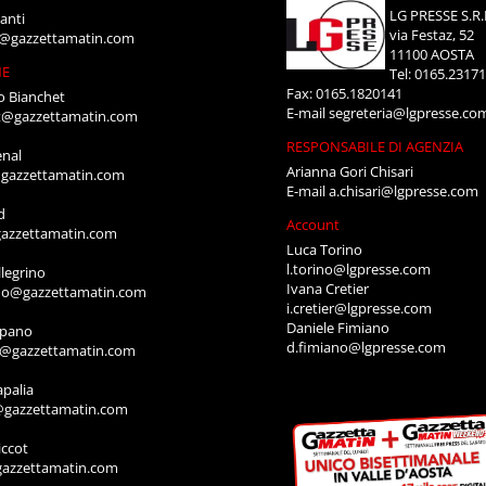
LG PRESSE S.R.
anti
via Festaz, 52
i@gazzettamatin.com
11100 AOSTA
NE
Tel: 0165.2317
Fax: 0165.1820141
o Bianchet
E-mail
segreteria@lgpresse.co
t@gazzettamatin.com
RESPONSABILE DI AGENZIA
enal
Arianna Gori Chisari
gazzettamatin.com
E-mail
a.chisari@lgpresse.com
d
Account
azzettamatin.com
Luca Torino
l.torino@lgpresse.com
legrino
Ivana Cretier
ino@gazzettamatin.com
i.cretier@lgpresse.com
Daniele Fimiano
mpano
d.fimiano@lgpresse.com
o@gazzettamatin.com
apalia
@gazzettamatin.com
ccot
gazzettamatin.com