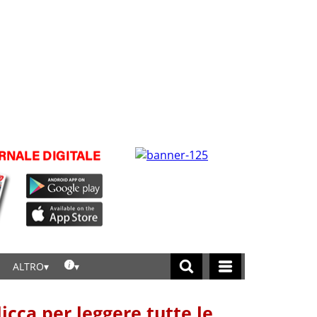
ALTRO
licca per leggere tutte le