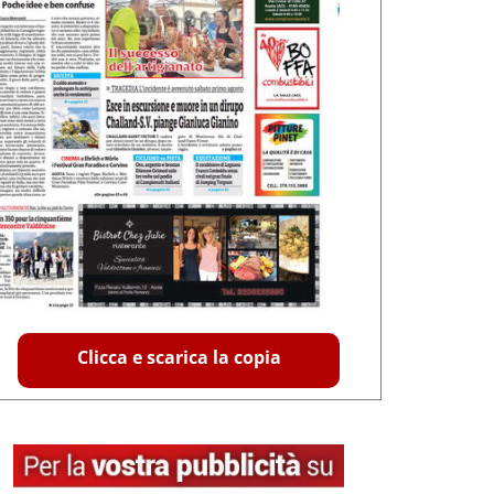
Clicca e scarica la copia