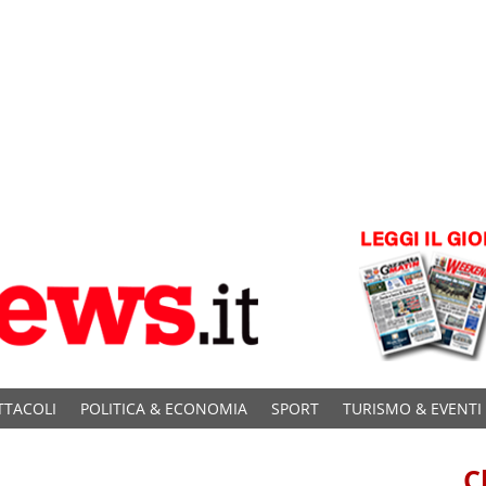
TTACOLI
POLITICA & ECONOMIA
SPORT
TURISMO & EVENTI
C