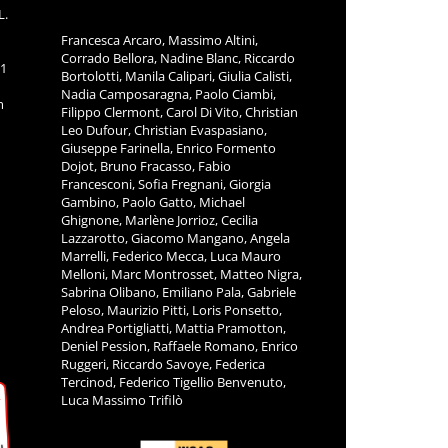
L.
Francesca Arcaro, Massimo Altini,
Corrado Bellora, Nadine Blanc, Riccardo
11
Bortolotti, Manila Calipari, Giulia Calisti,
Nadia Camposaragna, Paolo Ciambi,
m
Filippo Clermont, Carol Di Vito, Christian
Leo Dufour, Christian Evaspasiano,
Giuseppe Farinella, Enrico Formento
Dojot, Bruno Fracasso, Fabio
Francesconi, Sofia Fregnani, Giorgia
Gambino, Paolo Gatto, Michael
Ghignone, Marlène Jorrioz, Cecilia
Lazzarotto, Giacomo Mangano, Angela
Marrelli, Federico Mecca, Luca Mauro
Melloni, Marc Montrosset, Matteo Nigra,
Sabrina Olibano, Emiliano Pala, Gabriele
Peloso, Maurizio Pitti, Loris Ponsetto,
Andrea Portigliatti, Mattia Pramotton,
Deniel Pession, Raffaele Romano, Enrico
Ruggeri, Riccardo Savoye, Federica
Tercinod, Federico Tigellio Benvenuto,
Luca Massimo Trifilò