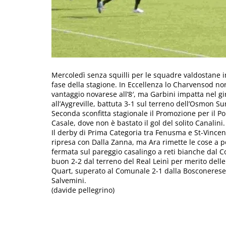
Mercoledì senza squilli per le squadre valdostane 
fase della stagione. In Eccellenza lo Charvensod no
vantaggio novarese all’8′, ma Garbini impatta nel gir
all’Aygreville, battuta 3-1 sul terreno dell’Osmon Su
Seconda sconfitta stagionale il Promozione per il P
Casale, dove non è bastato il gol del solito Canalini.
Il derby di Prima Categoria tra Fenusma e St-Vincent 
ripresa con Dalla Zanna, ma Ara rimette le cose a pos
fermata sul pareggio casalingo a reti bianche dal Co
buon 2-2 dal terreno del Real Leinì per merito delle r
Quart, superato al Comunale 2-1 dalla Bosconerese;
Salvemini.
(davide pellegrino)