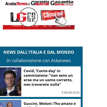
NEWS DALL'ITALIA E DAL MONDO
In collaborazione con Askanews
“Una notte di Casanova” di
Migliorini chiude Festival
teatro Volterra
il 06/08/2026
Valle d’Aosta, torna la festa
del lardo di Arnad: c’è anche il