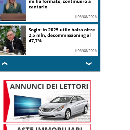
gelato
il 06/08/2026
L.elettorale, tornano
malumori su alternanza,
donne Fi chiedono quote vere
il 06/08/2026
❮
❯