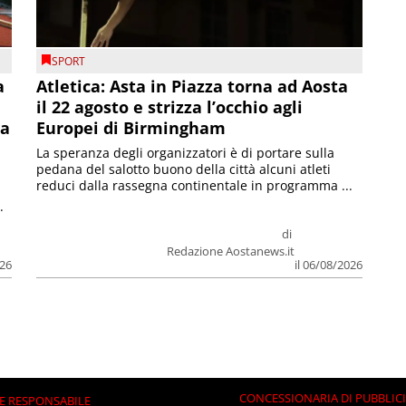
SPORT
a
Atletica: Asta in Piazza torna ad Aosta
il 22 agosto e strizza l’occhio agli
la
Europei di Birmingham
La speranza degli organizzatori è di portare sulla
pedana del salotto buono della città alcuni atleti
reduci dalla rassegna continentale in programma ...
.
di
Redazione Aostanews.it
026
il 06/08/2026
CONCESSIONARIA DI PUBBLIC
E RESPONSABILE