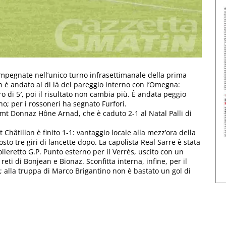
impegnate nell’unico turno infrasettimanale della prima
n è andato al di là del pareggio interno con l’Omegna:
o di 5′, poi il risultato non cambia più. È andata peggio
no; per i rossoneri ha segnato Furfori.
omt Donnaz Hône Arnad, che è caduto 2-1 al Natal Palli di
Châtillon è finito 1-1: vantaggio locale alla mezz’ora della
to tre giri di lancette dopo. La capolista Real Sarre è stata
lleretto G.P. Punto esterno per il Verrès, uscito con un
eti di Bonjean e Bionaz. Sconfitta interna, infine, per il
 alla truppa di Marco Brigantino non è bastato un gol di