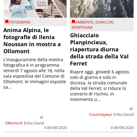
FOTOGRAFIA
AMBIENTE
,
GHIACCIAI
,
MONTAGNA
Anima Alpina, le
Ghiacciaio
fotografie di Ilenia
Planpincieux,
Noussan in mostra a
riapertura diurna
Ollomont
della strada della Val
L'inaugurazione della mostra
Ferret
fotografica è in programma
venerdì 7 agosto alle 18, nella
Riapre oggi, giovedì 6 agosto,
sala espositiva del Comune di
solo di giorno e solo in
Ollomont; le immagini esposte
discesa, la strada comunale
sa...
della Val Ferret; si riduce lo
scenario di rischio, in
movimento u...
di
Courmayeur
Erika David
di
Ollomont
Erika David
il 06/08/2026
il 06/08/2026