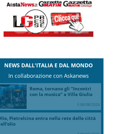
NEWS DALL'ITALIA E DAL MONDO
In collaborazione con Askanews
Roma, tornano gli “Incontri
con la musica” a Villa Giulia
il 08/08/2026
lio, Pietrelcina entra nella rete delle città
ell’olio
il 08/08/2026