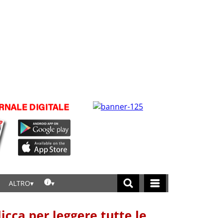
ALTRO
licca per leggere tutte le