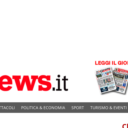
TTACOLI
POLITICA & ECONOMIA
SPORT
TURISMO & EVENTI
C