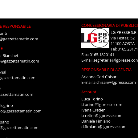
CONCESSIONARIA DI PUBBLIC
E RESPONSABILE
LG PRESSE S.R.
anti
via Festaz, 52
i@gazzettamatin.com
11100 AOSTA
NE
Tel: 0165.2317
Fax: 0165.1820141
o Bianchet
E-mail
segreteria@lgpresse.co
t@gazzettamatin.com
RESPONSABILE DI AGENZIA
enal
Arianna Gori Chisari
gazzettamatin.com
E-mail
a.chisari@lgpresse.com
d
Account
azzettamatin.com
Luca Torino
l.torino@lgpresse.com
legrino
Ivana Cretier
ino@gazzettamatin.com
i.cretier@lgpresse.com
Daniele Fimiano
mpano
d.fimiano@lgpresse.com
o@gazzettamatin.com