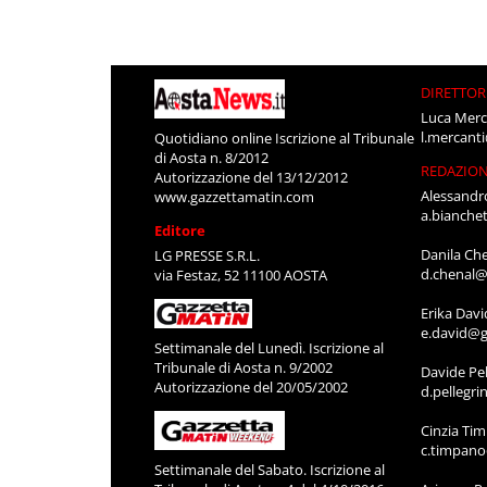
DIRETTOR
Luca Merc
l.mercant
Quotidiano online Iscrizione al Tribunale
di Aosta n. 8/2012
REDAZIO
Autorizzazione del 13/12/2012
Alessandr
www.gazzettamatin.com
a.bianche
Editore
Danila Ch
LG PRESSE S.R.L.
d.chenal@
via Festaz, 52 11100 AOSTA
Erika Davi
e.david@g
Settimanale del Lunedì. Iscrizione al
Tribunale di Aosta n. 9/2002
Davide Pel
Autorizzazione del 20/05/2002
d.pellegr
Cinzia Ti
c.timpan
Settimanale del Sabato. Iscrizione al