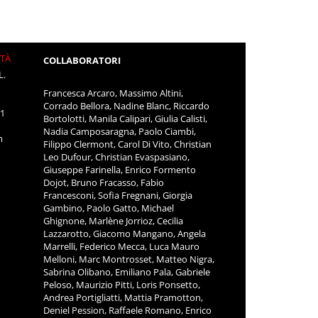
ITÀ
COLLABORATORI
L.
Francesca Arcaro, Massimo Altini,
Corrado Bellora, Nadine Blanc, Riccardo
11
Bortolotti, Manila Calipari, Giulia Calisti,
Nadia Camposaragna, Paolo Ciambi,
m
Filippo Clermont, Carol Di Vito, Christian
Leo Dufour, Christian Evaspasiano,
Giuseppe Farinella, Enrico Formento
Dojot, Bruno Fracasso, Fabio
Francesconi, Sofia Fregnani, Giorgia
Gambino, Paolo Gatto, Michael
Ghignone, Marlène Jorrioz, Cecilia
Lazzarotto, Giacomo Mangano, Angela
Marrelli, Federico Mecca, Luca Mauro
Melloni, Marc Montrosset, Matteo Nigra,
Sabrina Olibano, Emiliano Pala, Gabriele
Peloso, Maurizio Pitti, Loris Ponsetto,
Andrea Portigliatti, Mattia Pramotton,
Deniel Pession, Raffaele Romano, Enrico