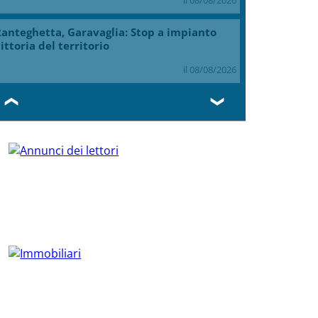
anteghetta, Garavaglia: Stop a impianto
ittoria del territorio
il 08/08/2026
❮
❯