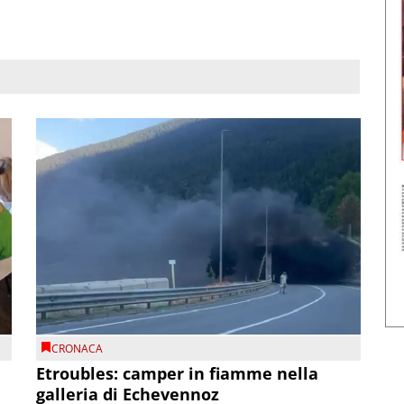
CRONACA
Etroubles: camper in fiamme nella
galleria di Echevennoz