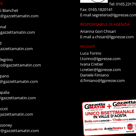
NE
Tel: 0165.2317
Fax: 0165.1820141
o Bianchet
E-mail
segreteria@lgpresse.co
t@gazzettamatin.com
RESPONSABILE DI AGENZIA
enal
Arianna Gori Chisari
gazzettamatin.com
E-mail
a.chisari@lgpresse.com
d
Account
azzettamatin.com
Luca Torino
l.torino@lgpresse.com
legrino
Ivana Cretier
ino@gazzettamatin.com
i.cretier@lgpresse.com
Daniele Fimiano
mpano
d.fimiano@lgpresse.com
o@gazzettamatin.com
apalia
@gazzettamatin.com
ccot
gazzettamatin.com
ssoney
y@gazzettamatin.com