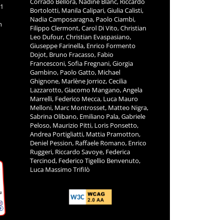
Corrado Bellora, Nadine Blanc, Riccardo
11
Bortolotti, Manila Calipari, Giulia Calisti,
Nadia Camposaragna, Paolo Ciambi,
m
Filippo Clermont, Carol Di Vito, Christian
Leo Dufour, Christian Evaspasiano,
Giuseppe Farinella, Enrico Formento
Dojot, Bruno Fracasso, Fabio
Francesconi, Sofia Fregnani, Giorgia
Gambino, Paolo Gatto, Michael
Ghignone, Marlène Jorrioz, Cecilia
Lazzarotto, Giacomo Mangano, Angela
Marrelli, Federico Mecca, Luca Mauro
Melloni, Marc Montrosset, Matteo Nigra,
Sabrina Olibano, Emiliano Pala, Gabriele
Peloso, Maurizio Pitti, Loris Ponsetto,
Andrea Portigliatti, Mattia Pramotton,
Deniel Pession, Raffaele Romano, Enrico
Ruggeri, Riccardo Savoye, Federica
Tercinod, Federico Tigellio Benvenuto,
Luca Massimo Trifilò