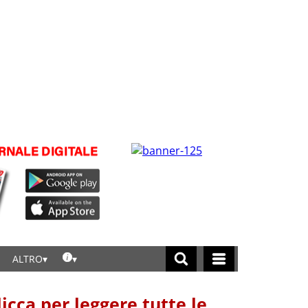
ALTRO
licca per leggere tutte le