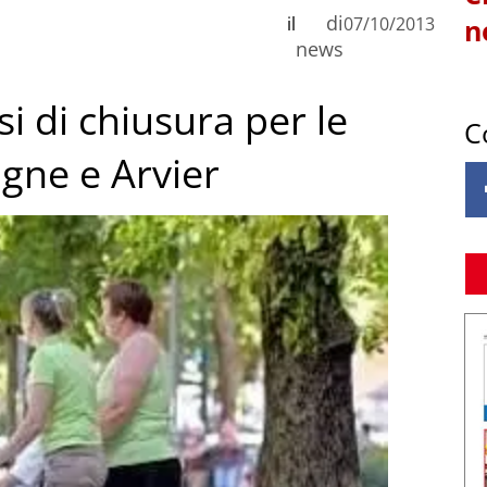
di
il
07/10/2013
n
news
i di chiusura per le
C
gne e Arvier