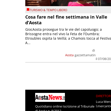
TURISMO & TEMPO LIBERO
Cosa fare nel fine settimana in Valle
d’Aosta
GiocAosta prosegue tra le vie del capoluogo; a
Brissogne entra nel vivo la Feta de l’Oumbra;
Etroubles ospita la Veillà; a Chamois tocca al Festiva
A...
di
Aosta
gazzettamatin
il 07/08/2
DIRETTOR
Luca Merc
l.mercant
Quotidiano online Iscrizione al Tribunale
di Aosta n. 8/2012