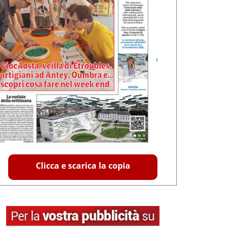
Clicca e scarica la copia