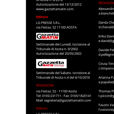
REDAZIO
Autorizzazione del 13/12/2012
Alessandr
www.gazzettamatin.com
a.bianche
Editore
Danila Ch
LG PRESSE S.R.L.
d.chenal@
via Festaz, 52 11100 AOSTA
Erika Davi
e.david@g
Settimanale del Lunedì. Iscrizione al
Tribunale di Aosta n. 9/2002
Davide Pel
Autorizzazione del 20/05/2002
d.pellegr
Cinzia Ti
c.timpan
Settimanale del Sabato. Iscrizione al
Tribunale di Aosta n.4 del 4/10/2016
Arianna P
a.papalia
REDAZIONE
via Festaz, 52 - 11100 Aosta
Thomas Pi
Tel: 0165/231711 - Fax: 0165/1820141
t.piccot@
Mail:
segreteria@gazzettamatin.com
Fausto Va
Editore
f.vassone
LG PRESSE S.R.L.