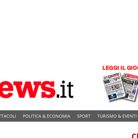
TTACOLI
POLITICA & ECONOMIA
SPORT
TURISMO & EVENTI
C