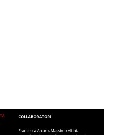
ITÀ
COLLABORATORI
L.
Francesca Arcaro, Massimo Altini,