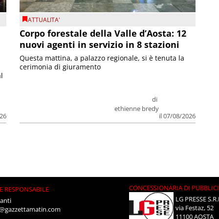
ATTUALITA'
Corpo forestale della Valle d’Aosta: 12
nuovi agenti in servizio in 8 stazioni
Questa mattina, a palazzo regionale, si è tenuta la
cerimonia di giuramento
l
di
ethienne bredy
026
il 07/08/2026
CONCESSIONARIA DI PUBBLIC
E RESPONSABILE
LG PRESSE S.R.
anti
via Festaz, 52
i@gazzettamatin.com
11100 AOSTA