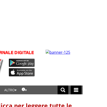
ALTRO
licca per leggere tutte le