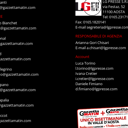
LG PRESSE S.R.
anti
via Festaz, 52
i@gazzettamatin.com
11100 AOSTA
NE
Tel: 0165.2317
Fax: 0165.1820141
o Bianchet
E-mail
segreteria@lgpresse.co
t@gazzettamatin.com
RESPONSABILE DI AGENZIA
enal
Arianna Gori Chisari
gazzettamatin.com
E-mail
a.chisari@lgpresse.com
d
Account
azzettamatin.com
Luca Torino
l.torino@lgpresse.com
legrino
Ivana Cretier
ino@gazzettamatin.com
i.cretier@lgpresse.com
Daniele Fimiano
mpano
d.fimiano@lgpresse.com
o@gazzettamatin.com
apalia
@gazzettamatin.com
ccot
gazzettamatin.com