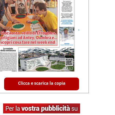
Clicca e scarica la copia