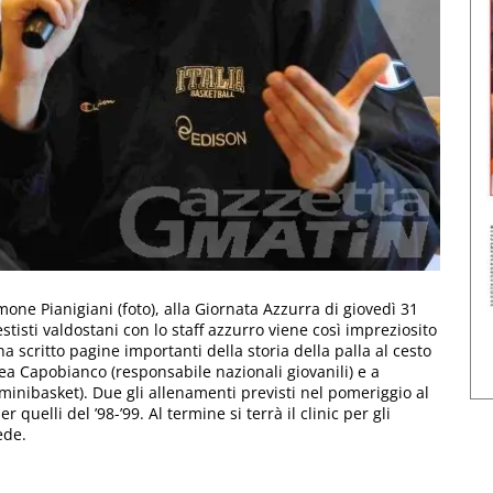
one Pianigiani (foto), alla Giornata Azzurra di giovedì 31
tisti valdostani con lo staff azzurro viene così impreziosito
ha scritto pagine importanti della storia della palla al cesto
ea Capobianco (responsabile nazionali giovanili) e a
minibasket). Due gli allenamenti previsti nel pomeriggio al
 quelli del ’98-’99. Al termine si terrà il clinic per gli
ede.