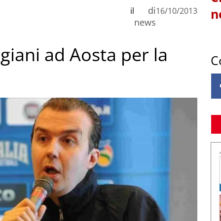
di
il
16/10/2013
n
news
giani ad Aosta per la
C