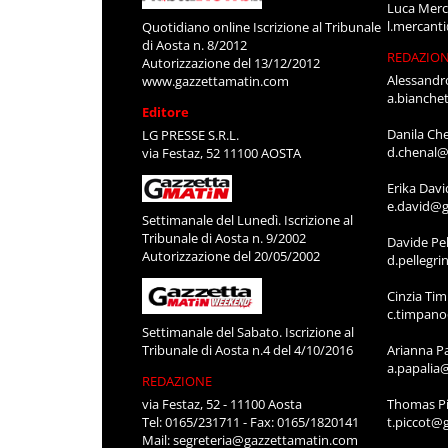
Luca Merc
l.mercant
Quotidiano online Iscrizione al Tribunale
di Aosta n. 8/2012
REDAZIO
Autorizzazione del 13/12/2012
Alessandr
www.gazzettamatin.com
a.bianche
Editore
Danila Ch
LG PRESSE S.R.L.
d.chenal@
via Festaz, 52 11100 AOSTA
Erika Davi
e.david@g
Settimanale del Lunedì. Iscrizione al
Tribunale di Aosta n. 9/2002
Davide Pel
Autorizzazione del 20/05/2002
d.pellegr
Cinzia Ti
c.timpan
Settimanale del Sabato. Iscrizione al
Tribunale di Aosta n.4 del 4/10/2016
Arianna P
a.papalia
REDAZIONE
via Festaz, 52 - 11100 Aosta
Thomas Pi
Tel: 0165/231711 - Fax: 0165/1820141
t.piccot@
Mail:
segreteria@gazzettamatin.com