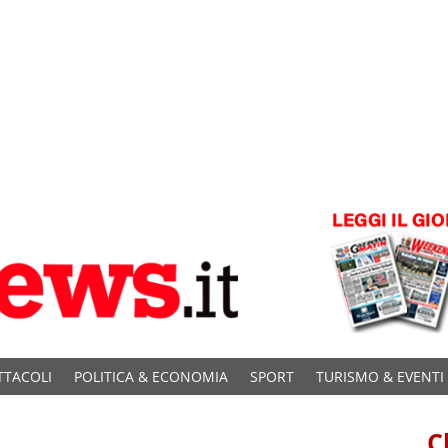
TTACOLI
POLITICA & ECONOMIA
SPORT
TURISMO & EVENTI
C