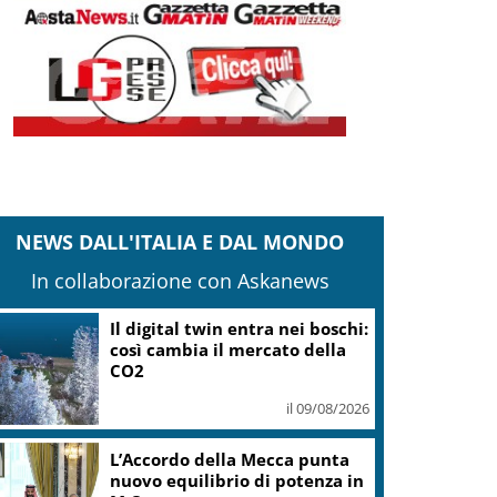
NEWS DALL'ITALIA E DAL MONDO
In collaborazione con Askanews
Leone, Wwf: dall’India un
segnale di speranza, nel
Gurajat +32%
il 09/08/2026
Outdoor, più praticanti e più
soccorsi: il nodo della