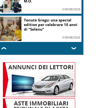
sicurezza
il 09/08/2026
Fornacelle apre “Vinoteka”
spazio degustazione nel cuore
di Bolgheri
il 09/08/2026
❮
❯