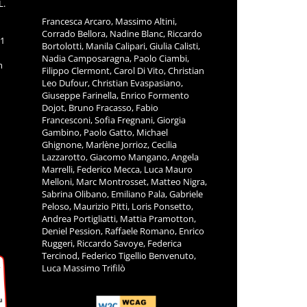
L.
Francesca Arcaro, Massimo Altini,
Corrado Bellora, Nadine Blanc, Riccardo
11
Bortolotti, Manila Calipari, Giulia Calisti,
Nadia Camposaragna, Paolo Ciambi,
m
Filippo Clermont, Carol Di Vito, Christian
Leo Dufour, Christian Evaspasiano,
Giuseppe Farinella, Enrico Formento
Dojot, Bruno Fracasso, Fabio
Francesconi, Sofia Fregnani, Giorgia
Gambino, Paolo Gatto, Michael
Ghignone, Marlène Jorrioz, Cecilia
Lazzarotto, Giacomo Mangano, Angela
Marrelli, Federico Mecca, Luca Mauro
Melloni, Marc Montrosset, Matteo Nigra,
Sabrina Olibano, Emiliano Pala, Gabriele
Peloso, Maurizio Pitti, Loris Ponsetto,
Andrea Portigliatti, Mattia Pramotton,
Deniel Pession, Raffaele Romano, Enrico
Ruggeri, Riccardo Savoye, Federica
Tercinod, Federico Tigellio Benvenuto,
Luca Massimo Trifilò