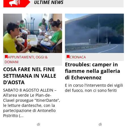
ULTIME NEWS
APPUNTAMENTI
,
OGGI &
CRONACA
DOMANI
Etroubles: camper in
COSA FARE NEL FINE
fiamme nella galleria
SETTIMANA IN VALLE
di Echevennoz
D’AOSTA
E in corso l'intervento dei vigili
SABATO 8 AGOSTO ALLEIN –
del fuoco, non ci sono feriti
All’area verde Le Plan-de-
Clavel prosegue “ItinerDante”,
le letture dantesche, con la
partecipazione di Antonello
Pistritto (...
di
di