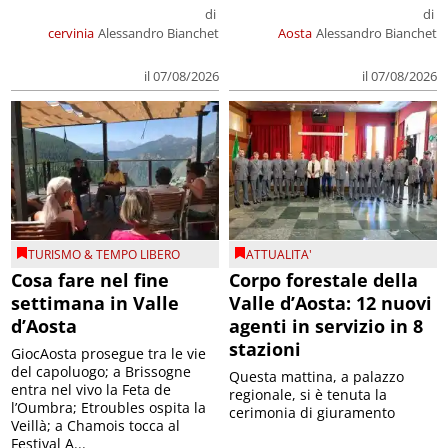
di
di
cervinia
Alessandro Bianchet
Aosta
Alessandro Bianchet
il 07/08/2026
il 07/08/2026
TURISMO & TEMPO LIBERO
ATTUALITA'
Cosa fare nel fine
Corpo forestale della
settimana in Valle
Valle d’Aosta: 12 nuovi
d’Aosta
agenti in servizio in 8
stazioni
GiocAosta prosegue tra le vie
del capoluogo; a Brissogne
Questa mattina, a palazzo
entra nel vivo la Feta de
regionale, si è tenuta la
l’Oumbra; Etroubles ospita la
cerimonia di giuramento
Veillà; a Chamois tocca al
Festival A...