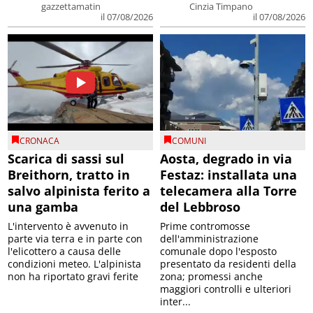
gazzettamatin
Cinzia Timpano
il 07/08/2026
il 07/08/2026
CRONACA
COMUNI
Scarica di sassi sul
Aosta, degrado in via
Breithorn, tratto in
Festaz: installata una
salvo alpinista ferito a
telecamera alla Torre
una gamba
del Lebbroso
L'intervento è avvenuto in
Prime contromosse
parte via terra e in parte con
dell'amministrazione
l'elicottero a causa delle
comunale dopo l'esposto
condizioni meteo. L'alpinista
presentato da residenti della
non ha riportato gravi ferite
zona; promessi anche
maggiori controlli e ulteriori
inter...