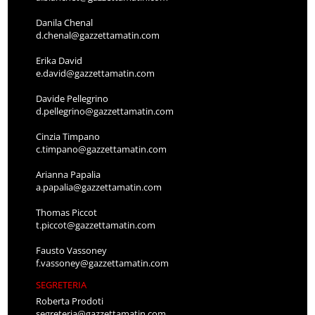
Danila Chenal
d.chenal@gazzettamatin.com
Erika David
e.david@gazzettamatin.com
Davide Pellegrino
d.pellegrino@gazzettamatin.com
Cinzia Timpano
c.timpano@gazzettamatin.com
Arianna Papalia
a.papalia@gazzettamatin.com
Thomas Piccot
t.piccot@gazzettamatin.com
Fausto Vassoney
f.vassoney@gazzettamatin.com
SEGRETERIA
Roberta Prodoti
segreteria@gazzettamatin.com