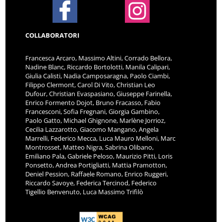
COLLABORATORI
Francesca Arcaro, Massimo Altini, Corrado Bellora,
Nadine Blanc, Riccardo Bortolotti, Manila Calipari,
Giulia Calisti, Nadia Camposaragna, Paolo Ciambi,
Filippo Clermont, Carol Di Vito, Christian Leo
Dufour, Christian Evaspasiano, Giuseppe Farinella,
Enrico Formento Dojot, Bruno Fracasso, Fabio
Francesconi, Sofia Fregnani, Giorgia Gambino,
Paolo Gatto, Michael Ghignone, Marlène Jorrioz,
Cecilia Lazzarotto, Giacomo Mangano, Angela
Marrelli, Federico Mecca, Luca Mauro Melloni, Marc
Montrosset, Matteo Nigra, Sabrina Olibano,
Emiliano Pala, Gabriele Peloso, Maurizio Pitti, Loris
Ponsetto, Andrea Portigliatti, Mattia Pramotton,
Deniel Pession, Raffaele Romano, Enrico Ruggeri,
Riccardo Savoye, Federica Tercinod, Federico
Tigellio Benvenuto, Luca Massimo Trifilò