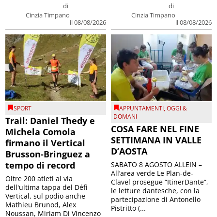
di
di
Cinzia Timpano
Cinzia Timpano
il 08/08/2026
il 08/08/2026
SPORT
APPUNTAMENTI
,
OGGI &
DOMANI
Trail: Daniel Thedy e
COSA FARE NEL FINE
Michela Comola
SETTIMANA IN VALLE
firmano il Vertical
D’AOSTA
Brusson-Bringuez a
tempo di record
SABATO 8 AGOSTO ALLEIN –
All’area verde Le Plan-de-
Oltre 200 atleti al via
Clavel prosegue “ItinerDante”,
dell'ultima tappa del Défì
le letture dantesche, con la
Vertical, sul podio anche
partecipazione di Antonello
Mathieu Brunod, Alex
Pistritto (...
Noussan, Miriam Di Vincenzo