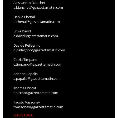
Alessandro Bianchet
a.bianchet@gazzettamatin.com
Danila Chenal
d.chenal@gazzettamatin.com
Erika David
e.david@gazzettamatin.com
Davide Pellegrino
d.pellegrino@gazzettamatin.com
Cinzia Timpano
c.timpano@gazzettamatin.com
Arianna Papalia
a.papalia@gazzettamatin.com
Thomas Piccot
t.piccot@gazzettamatin.com
Fausto Vassoney
f.vassoney@gazzettamatin.com
SEGRETERIA