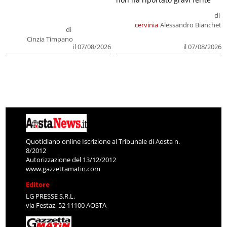
di
cervinia
Alessandro Bianchet
di
Cinzia Timpano
il 07/08/2026
il 07/08/2026
Quotidiano online Iscrizione al Tribunale di Aosta n.
8/2012
Autorizzazione del 13/12/2012
www.gazzettamatin.com
Editore
LG PRESSE S.R.L.
via Festaz, 52 11100 AOSTA