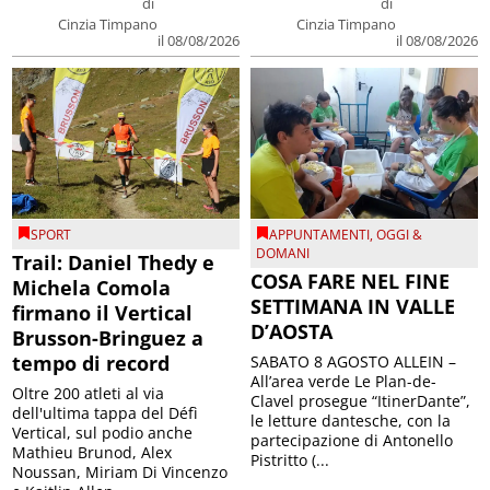
di
di
Cinzia Timpano
Cinzia Timpano
il 08/08/2026
il 08/08/2026
SPORT
APPUNTAMENTI
,
OGGI &
DOMANI
Trail: Daniel Thedy e
COSA FARE NEL FINE
Michela Comola
SETTIMANA IN VALLE
firmano il Vertical
D’AOSTA
Brusson-Bringuez a
tempo di record
SABATO 8 AGOSTO ALLEIN –
All’area verde Le Plan-de-
Oltre 200 atleti al via
Clavel prosegue “ItinerDante”,
dell'ultima tappa del Défì
le letture dantesche, con la
Vertical, sul podio anche
partecipazione di Antonello
Mathieu Brunod, Alex
Pistritto (...
Noussan, Miriam Di Vincenzo