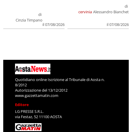
di
cervinia
Alessandro Bianchet
di
Cinzia Timpano
il 07/08/2026
il 07/08/2026
Quotidiano online Iscrizione al Tribunale di Aosta n.
8/2012
Autorizzazione del 13/12/2012
www.gazzettamatin.com
Editore
LG PRESSE S.R.L.
via Festaz, 52 11100 AOSTA