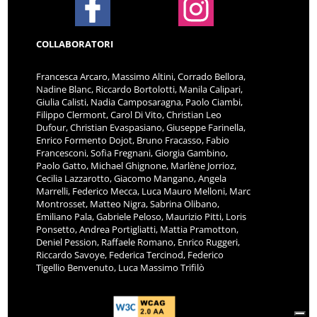
COLLABORATORI
Francesca Arcaro, Massimo Altini, Corrado Bellora,
Nadine Blanc, Riccardo Bortolotti, Manila Calipari,
Giulia Calisti, Nadia Camposaragna, Paolo Ciambi,
Filippo Clermont, Carol Di Vito, Christian Leo
Dufour, Christian Evaspasiano, Giuseppe Farinella,
Enrico Formento Dojot, Bruno Fracasso, Fabio
Francesconi, Sofia Fregnani, Giorgia Gambino,
Paolo Gatto, Michael Ghignone, Marlène Jorrioz,
Cecilia Lazzarotto, Giacomo Mangano, Angela
Marrelli, Federico Mecca, Luca Mauro Melloni, Marc
Montrosset, Matteo Nigra, Sabrina Olibano,
Emiliano Pala, Gabriele Peloso, Maurizio Pitti, Loris
Ponsetto, Andrea Portigliatti, Mattia Pramotton,
Deniel Pession, Raffaele Romano, Enrico Ruggeri,
Riccardo Savoye, Federica Tercinod, Federico
Tigellio Benvenuto, Luca Massimo Trifilò