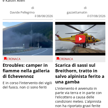
e Kaitlin Allen
di
di
Davide Pellegrino
gazzettamatin
il 08/08/2026
il 07/08/2026
CRONACA
CRONACA
Etroubles: camper in
Scarica di sassi sul
fiamme nella galleria
Breithorn, tratto in
di Echevennoz
salvo alpinista ferito a
una gamba
E in corso l'intervento dei vigili
del fuoco, non ci sono feriti
L'intervento è avvenuto in
parte via terra e in parte con
l'elicottero a causa delle
condizioni meteo. L'alpinista
non ha riportato gravi ferite