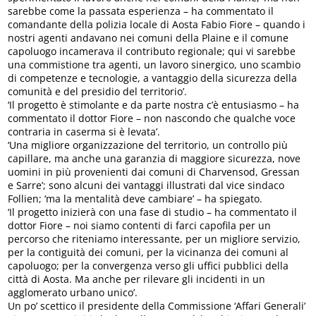
sarebbe come la passata esperienza – ha commentato il
comandante della polizia locale di Aosta Fabio Fiore – quando i
nostri agenti andavano nei comuni della Plaine e il comune
capoluogo incamerava il contributo regionale; qui vi sarebbe
una commistione tra agenti, un lavoro sinergico, uno scambio
di competenze e tecnologie, a vantaggio della sicurezza della
comunità e del presidio del territorio’.
‘Il progetto è stimolante e da parte nostra c’è entusiasmo – ha
commentato il dottor Fiore – non nascondo che qualche voce
contraria in caserma si è levata’.
‘Una migliore organizzazione del territorio, un controllo più
capillare, ma anche una garanzia di maggiore sicurezza, nove
uomini in più provenienti dai comuni di Charvensod, Gressan
e Sarre’; sono alcuni dei vantaggi illustrati dal vice sindaco
Follien; ‘ma la mentalità deve cambiare’ – ha spiegato.
‘Il progetto inizierà con una fase di studio – ha commentato il
dottor Fiore – noi siamo contenti di farci capofila per un
percorso che riteniamo interessante, per un migliore servizio,
per la contiguità dei comuni, per la vicinanza dei comuni al
capoluogo; per la convergenza verso gli uffici pubblici della
città di Aosta. Ma anche per rilevare gli incidenti in un
agglomerato urbano unico’.
Un po’ scettico il presidente della Commissione ‘Affari Generali’