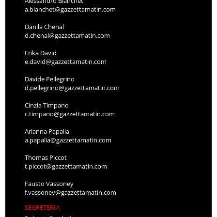
Alessandro Bianchet
a.bianchet@gazzettamatin.com
Danila Chenal
d.chenal@gazzettamatin.com
Erika David
e.david@gazzettamatin.com
Davide Pellegrino
d.pellegrino@gazzettamatin.com
Cinzia Timpano
c.timpano@gazzettamatin.com
Arianna Papalia
a.papalia@gazzettamatin.com
Thomas Piccot
t.piccot@gazzettamatin.com
Fausto Vassoney
f.vassoney@gazzettamatin.com
SEGRETERIA