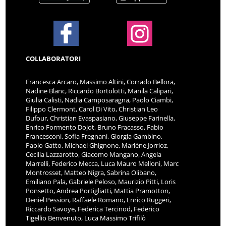
COLLABORATORI
Francesca Arcaro, Massimo Altini, Corrado Bellora,
Nadine Blanc, Riccardo Bortolotti, Manila Calipari,
Giulia Calisti, Nadia Camposaragna, Paolo Ciambi,
Filippo Clermont, Carol Di Vito, Christian Leo
Dufour, Christian Evaspasiano, Giuseppe Farinella,
Enrico Formento Dojot, Bruno Fracasso, Fabio
Francesconi, Sofia Fregnani, Giorgia Gambino,
Paolo Gatto, Michael Ghignone, Marlène Jorrioz,
Cecilia Lazzarotto, Giacomo Mangano, Angela
Marrelli, Federico Mecca, Luca Mauro Melloni, Marc
Montrosset, Matteo Nigra, Sabrina Olibano,
Emiliano Pala, Gabriele Peloso, Maurizio Pitti, Loris
Ponsetto, Andrea Portigliatti, Mattia Pramotton,
Deniel Pession, Raffaele Romano, Enrico Ruggeri,
Riccardo Savoye, Federica Tercinod, Federico
Tigellio Benvenuto, Luca Massimo Trifilò