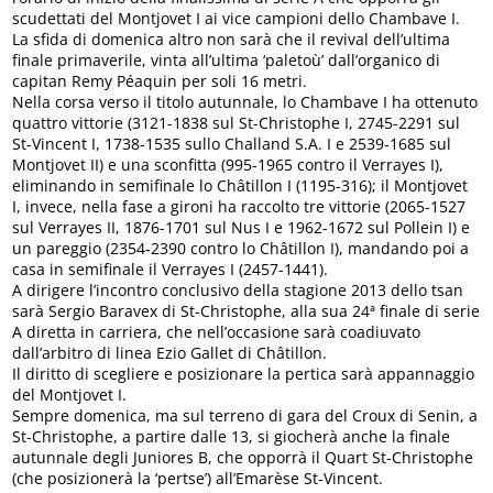
scudettati del Montjovet I ai vice campioni dello Chambave I.
La sfida di domenica altro non sarà che il revival dell’ultima
finale primaverile, vinta all’ultima ‘paletoù’ dall’organico di
capitan Remy Péaquin per soli 16 metri.
Nella corsa verso il titolo autunnale, lo Chambave I ha ottenuto
quattro vittorie (3121-1838 sul St-Christophe I, 2745-2291 sul
St-Vincent I, 1738-1535 sullo Challand S.A. I e 2539-1685 sul
Montjovet II) e una sconfitta (995-1965 contro il Verrayes I),
eliminando in semifinale lo Châtillon I (1195-316); il Montjovet
I, invece, nella fase a gironi ha raccolto tre vittorie (2065-1527
sul Verrayes II, 1876-1701 sul Nus I e 1962-1672 sul Pollein I) e
un pareggio (2354-2390 contro lo Châtillon I), mandando poi a
casa in semifinale il Verrayes I (2457-1441).
A dirigere l’incontro conclusivo della stagione 2013 dello tsan
sarà Sergio Baravex di St-Christophe, alla sua 24ª finale di serie
A diretta in carriera, che nell’occasione sarà coadiuvato
dall’arbitro di linea Ezio Gallet di Châtillon.
Il diritto di scegliere e posizionare la pertica sarà appannaggio
del Montjovet I.
Sempre domenica, ma sul terreno di gara del Croux di Senin, a
St-Christophe, a partire dalle 13, si giocherà anche la finale
autunnale degli Juniores B, che opporrà il Quart St-Christophe
(che posizionerà la ‘pertse’) all’Emarèse St-Vincent.