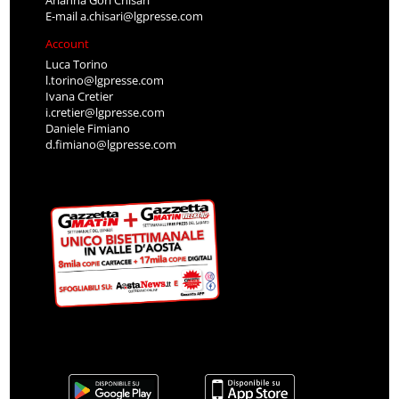
Arianna Gori Chisari
E-mail
a.chisari@lgpresse.com
Account
Luca Torino
l.torino@lgpresse.com
Ivana Cretier
i.cretier@lgpresse.com
Daniele Fimiano
d.fimiano@lgpresse.com