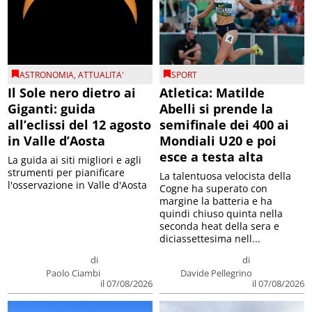
ASTRONOMIA
,
ATTUALITA'
SPORT
Il Sole nero dietro ai
Atletica: Matilde
Giganti: guida
Abelli si prende la
all’eclissi del 12 agosto
semifinale dei 400 ai
in Valle d’Aosta
Mondiali U20 e poi
esce a testa alta
La guida ai siti migliori e agli
strumenti per pianificare
La talentuosa velocista della
l'osservazione in Valle d'Aosta
Cogne ha superato con
margine la batteria e ha
quindi chiuso quinta nella
seconda heat della sera e
diciassettesima nell...
di
di
Paolo Ciambi
Davide Pellegrino
il 07/08/2026
il 07/08/2026