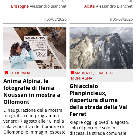
di
di
Brissogne
Alessandro Bianchet
Aosta
Alessandro Bianchet
il 06/08/2026
il 06/08/2026
FOTOGRAFIA
AMBIENTE
,
GHIACCIAI
,
MONTAGNA
Anima Alpina, le
Ghiacciaio
fotografie di Ilenia
Planpincieux,
Noussan in mostra a
riapertura diurna
Ollomont
della strada della Val
L'inaugurazione della mostra
Ferret
fotografica è in programma
venerdì 7 agosto alle 18, nella
Riapre oggi, giovedì 6 agosto,
sala espositiva del Comune di
solo di giorno e solo in
Ollomont; le immagini esposte
discesa, la strada comunale