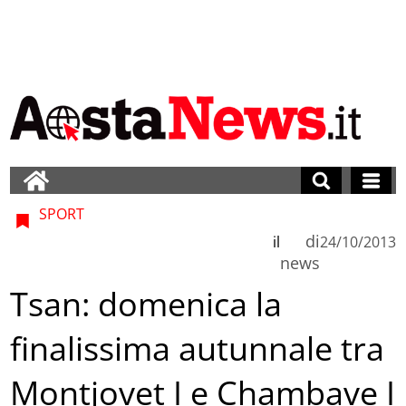
SPORT
di
il
24/10/2013
news
Tsan: domenica la
finalissima autunnale tra
Montjovet I e Chambave I