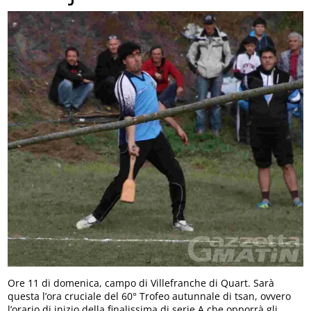
Ore 11 di domenica, campo di Villefranche di Quart. Sarà
questa l’ora cruciale del 60° Trofeo autunnale di tsan, ovvero
l’orario di inizio della finalissima di serie A che opporrà gli