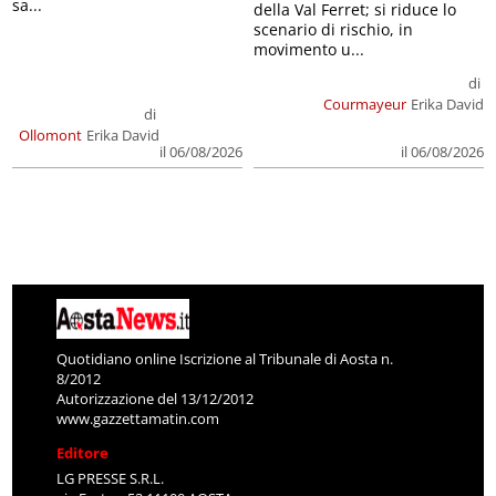
sa...
della Val Ferret; si riduce lo
scenario di rischio, in
movimento u...
di
Courmayeur
Erika David
di
Ollomont
Erika David
il 06/08/2026
il 06/08/2026
Quotidiano online Iscrizione al Tribunale di Aosta n.
8/2012
Autorizzazione del 13/12/2012
www.gazzettamatin.com
Editore
LG PRESSE S.R.L.