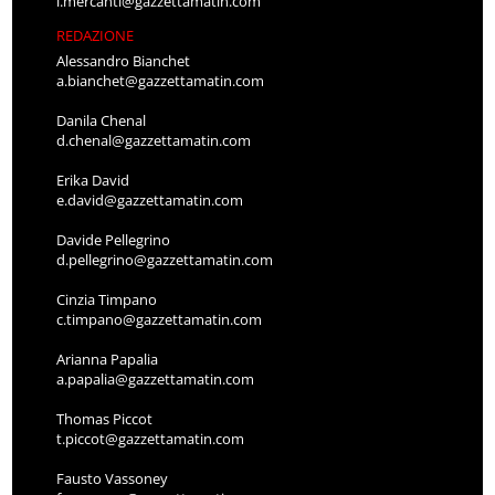
l.mercanti@gazzettamatin.com
REDAZIONE
Alessandro Bianchet
a.bianchet@gazzettamatin.com
Danila Chenal
d.chenal@gazzettamatin.com
Erika David
e.david@gazzettamatin.com
Davide Pellegrino
d.pellegrino@gazzettamatin.com
Cinzia Timpano
c.timpano@gazzettamatin.com
Arianna Papalia
a.papalia@gazzettamatin.com
Thomas Piccot
t.piccot@gazzettamatin.com
Fausto Vassoney