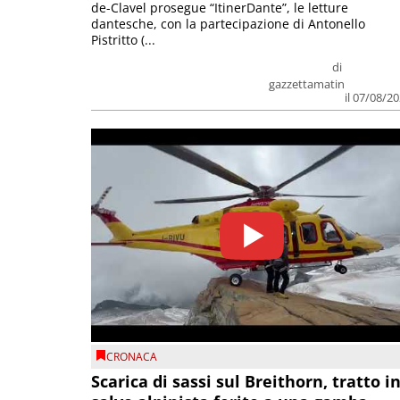
de-Clavel prosegue “ItinerDante”, le letture
dantesche, con la partecipazione di Antonello
Pistritto (...
di
gazzettamatin
il 07/08/2
CRONACA
Scarica di sassi sul Breithorn, tratto i