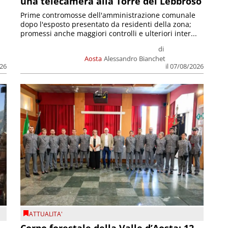
una telecamera alla Torre del Lebbroso
Prime contromosse dell'amministrazione comunale
dopo l'esposto presentato da residenti della zona;
promessi anche maggiori controlli e ulteriori inter...
di
Aosta
Alessandro Bianchet
026
il 07/08/2026
ATTUALITA'
Corpo forestale della Valle d’Aosta: 12