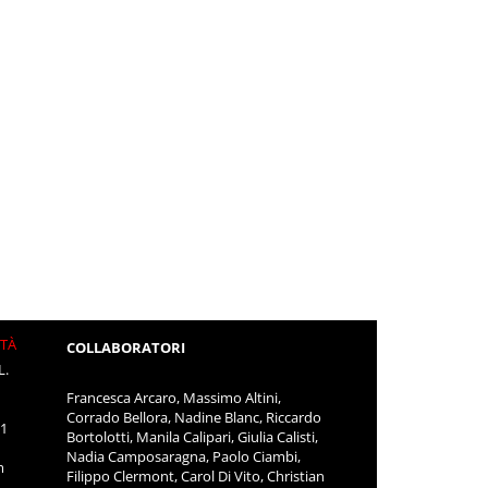
ITÀ
COLLABORATORI
L.
Francesca Arcaro, Massimo Altini,
Corrado Bellora, Nadine Blanc, Riccardo
11
Bortolotti, Manila Calipari, Giulia Calisti,
Nadia Camposaragna, Paolo Ciambi,
m
Filippo Clermont, Carol Di Vito, Christian