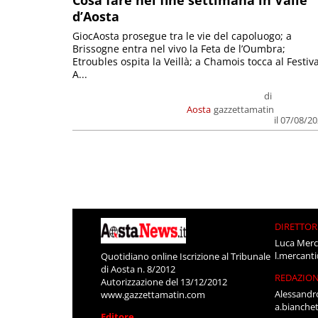
d’Aosta
GiocAosta prosegue tra le vie del capoluogo; a
Brissogne entra nel vivo la Feta de l’Oumbra;
Etroubles ospita la Veillà; a Chamois tocca al Festiva
A...
di
Aosta
gazzettamatin
il 07/08/2
DIRETTOR
Luca Merc
l.mercant
Quotidiano online Iscrizione al Tribunale
di Aosta n. 8/2012
REDAZIO
Autorizzazione del 13/12/2012
Alessandr
www.gazzettamatin.com
a.bianche
Editore