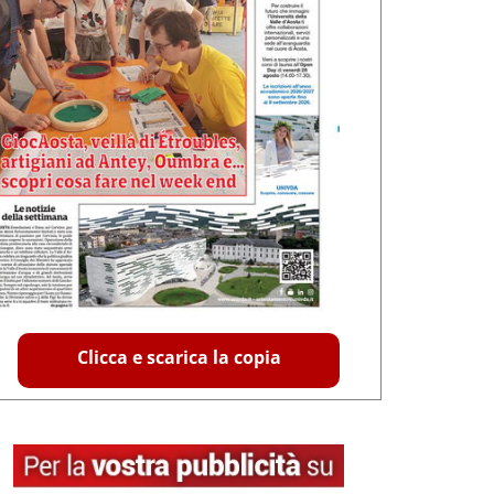
Clicca e scarica la copia