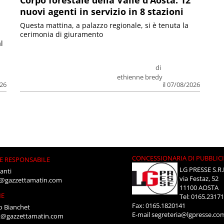
nuovi agenti in servizio in 8 stazioni
Questa mattina, a palazzo regionale, si è tenuta la
cerimonia di giuramento
l
di
ethienne bredy
026
il 07/08/2026
CONCESSIONARIA DI PUBBLIC
E RESPONSABILE
LG PRESSE S.R.
anti
via Festaz, 52
i@gazzettamatin.com
11100 AOSTA
NE
Tel: 0165.2317
Fax: 0165.1820141
o Bianchet
E-mail
segreteria@lgpresse.co
t@gazzettamatin.com