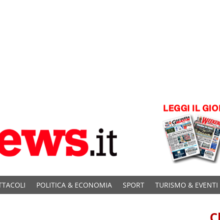
TTACOLI
POLITICA & ECONOMIA
SPORT
TURISMO & EVENTI
C