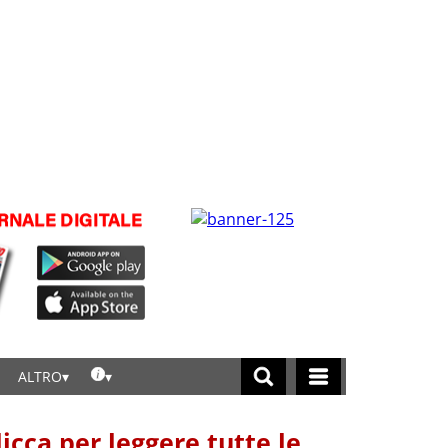
ALTRO
licca per leggere tutte le