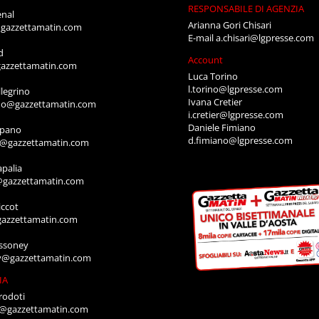
RESPONSABILE DI AGENZIA
enal
Arianna Gori Chisari
gazzettamatin.com
E-mail
a.chisari@lgpresse.com
d
Account
azzettamatin.com
Luca Torino
l.torino@lgpresse.com
legrino
Ivana Cretier
ino@gazzettamatin.com
i.cretier@lgpresse.com
Daniele Fimiano
mpano
d.fimiano@lgpresse.com
o@gazzettamatin.com
apalia
@gazzettamatin.com
ccot
gazzettamatin.com
ssoney
y@gazzettamatin.com
IA
rodoti
a@gazzettamatin.com