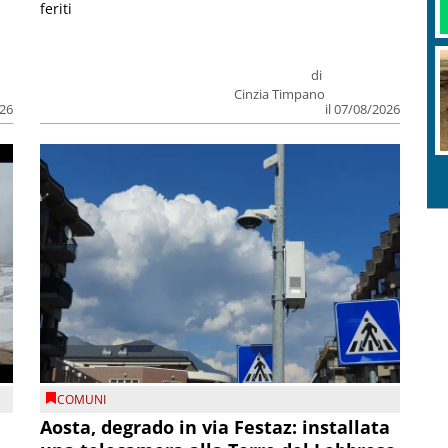
feriti
di
Cinzia Timpano
026
il 07/08/2026
COMUNI
n
Aosta, degrado in via Festaz: installata