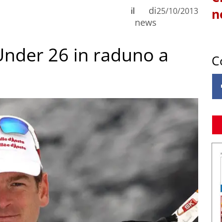
di
il
25/10/2013
n
news
 Under 26 in raduno a
C