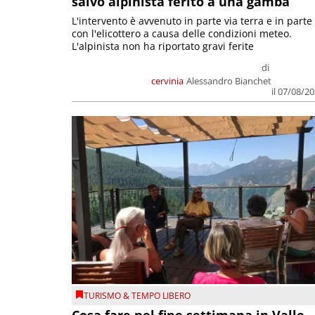
salvo alpinista ferito a una gamba
L'intervento è avvenuto in parte via terra e in parte
con l'elicottero a causa delle condizioni meteo.
L'alpinista non ha riportato gravi ferite
di
cervinia
Alessandro Bianchet
il 07/08/2
TURISMO & TEMPO LIBERO
Cosa fare nel fine settimana in Valle