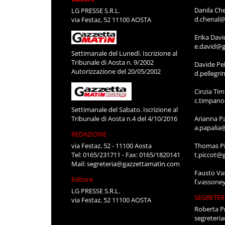
Danila Ch
LG PRESSE S.R.L.
d.chenal@
via Festaz, 52 11100 AOSTA
Erika Davi
e.david@g
Settimanale del Lunedì. Iscrizione al
Tribunale di Aosta n. 9/2002
Davide Pel
Autorizzazione del 20/05/2002
d.pellegr
Cinzia Ti
c.timpan
Settimanale del Sabato. Iscrizione al
Tribunale di Aosta n.4 del 4/10/2016
Arianna P
a.papalia
REDAZIONE
via Festaz, 52 - 11100 Aosta
Thomas Pi
Tel: 0165/231711 - Fax: 0165/1820141
t.piccot@
Mail:
segreteria@gazzettamatin.com
Fausto Va
Editore
f.vassone
LG PRESSE S.R.L.
SEGRETER
via Festaz, 52 11100 AOSTA
Roberta P
segreteri