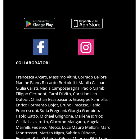
COLLABORATORI
Francesca Arcaro, Massimo Altini, Corrado Bellora,
Nadine Blanc, Riccardo Bortolotti, Manila Calipari,
Giulia Calisti, Nadia Camposaragna, Paolo Ciambi,
Filippo Clermont, Carol Di Vito, Christian Leo
Dufour, Christian Evaspasiano, Giuseppe Farinella,
Enrico Formento Dojot, Bruno Fracasso, Fabio
Francesconi, Sofia Fregnani, Giorgia Gambino,
Paolo Gatto, Michael Ghignone, Marlène Jorrioz,
Cecilia Lazzarotto, Giacomo Mangano, Angela
Marrelli, Federico Mecca, Luca Mauro Melloni, Marc
Montrosset, Matteo Nigra, Sabrina Olibano,
Emiliano Pala, Gabriele Peloso, Maurizio Pitti, Loris