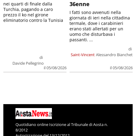
36enne
nei quarti di finale dalla
Turchia, pagando a caro
I fatti sono avvenuti nella
prezzo il ko nel girone
giornata di ieri nella cittadina
eliminatorio contro la Tunisia
termale, dove i carabinieri
erano stati allertati per un
uomo che disturbava i
passanti. ...
di
Saint-Vincent
Alessandro Bianchet
di
Davide Pellegrino
il 05/08/2026
il 05/08/2026
Quotidiano online Iscrizione al Tribunale di Aosta n.
8/2012
Autorizzazione del 13/12/2012