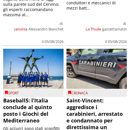
conduttori e meccanici di
sulla parete sud del Cervino;
mezzi batt...
gli esperti raccomandano
massima at...
di
di
cervinia
Alessandro Bianchet
La Thuile
gazzettamatin
il 05/08/2026
il 05/08/2026
SPORT
CRONACA
Baseball5: l’Italia
Saint-Vincent:
conclude al quinto
aggredisce i
posto i Giochi del
carabinieri, arrestato
Mediterraneo
e condannato per
direttissima un
Gli azzurri sono stati sconfitti