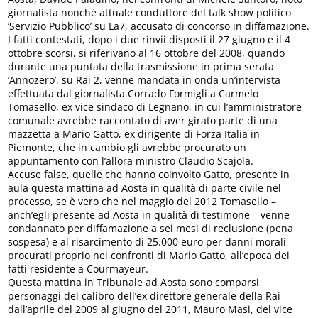
giornalista nonché attuale conduttore del talk show politico
‘Servizio Pubblico’ su La7, accusato di concorso in diffamazione.
I fatti contestati, dopo i due rinvii disposti il 27 giugno e il 4
ottobre scorsi, si riferivano al 16 ottobre del 2008, quando
durante una puntata della trasmissione in prima serata
‘Annozero’, su Rai 2, venne mandata in onda un’intervista
effettuata dal giornalista Corrado Formigli a Carmelo
Tomasello, ex vice sindaco di Legnano, in cui l’amministratore
comunale avrebbe raccontato di aver girato parte di una
mazzetta a Mario Gatto, ex dirigente di Forza Italia in
Piemonte, che in cambio gli avrebbe procurato un
appuntamento con l’allora ministro Claudio Scajola.
Accuse false, quelle che hanno coinvolto Gatto, presente in
aula questa mattina ad Aosta in qualità di parte civile nel
processo, se è vero che nel maggio del 2012 Tomasello –
anch’egli presente ad Aosta in qualità di testimone – venne
condannato per diffamazione a sei mesi di reclusione (pena
sospesa) e al risarcimento di 25.000 euro per danni morali
procurati proprio nei confronti di Mario Gatto, all’epoca dei
fatti residente a Courmayeur.
Questa mattina in Tribunale ad Aosta sono comparsi
personaggi del calibro dell’ex direttore generale della Rai
dall’aprile del 2009 al giugno del 2011, Mauro Masi, del vice