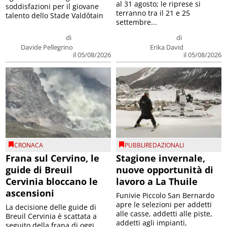
al 31 agosto; le riprese si
soddisfazioni per il giovane
terranno tra il 21 e 25
talento dello Stade Valdôtain
settembre...
di
di
Davide Pellegrino
Erika David
il 05/08/2026
il 05/08/2026
CRONACA
PUBBLIREDAZIONALI
Frana sul Cervino, le
Stagione invernale,
guide di Breuil
nuove opportunità di
Cervinia bloccano le
lavoro a La Thuile
ascensioni
Funivie Piccolo San Bernardo
apre le selezioni per addetti
La decisione delle guide di
alle casse, addetti alle piste,
Breuil Cervinia è scattata a
addetti agli impianti,
seguito della frana di oggi