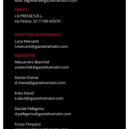
Mail:
segreteria@gazzettamatin.com
Editore
LG PRESSE S.R.L.
via Festaz, 52 11100 AOSTA
DIRETTORE RESPONSABILE
Luca Mercanti
l.mercanti@gazzettamatin.com
REDAZIONE
Alessandro Bianchet
a.bianchet@gazzettamatin.com
Danila Chenal
d.chenal@gazzettamatin.com
Erika David
e.david@gazzettamatin.com
Davide Pellegrino
d.pellegrino@gazzettamatin.com
Cinzia Timpano