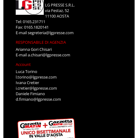
LG PRESSE S.R.L.
via Festaz, 52
11100 AOSTA
Tel: 0165.231711
Fax: 0165.1820141
E-mail
segreteria@lgpresse.com
RESPONSABILE DI AGENZIA
Arianna Gori Chisari
E-mail
a.chisari@lgpresse.com
Account
Luca Torino
l.torino@lgpresse.com
Ivana Cretier
i.cretier@lgpresse.com
Daniele Fimiano
d.fimiano@lgpresse.com