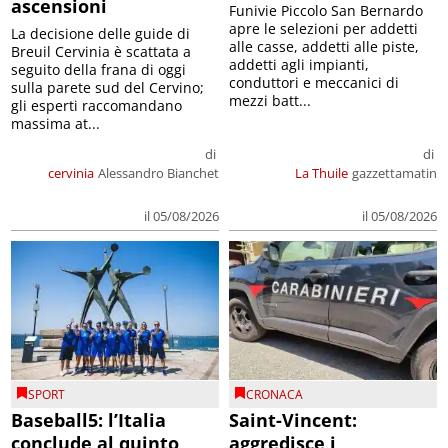
ascensioni
Funivie Piccolo San Bernardo
apre le selezioni per addetti
La decisione delle guide di
alle casse, addetti alle piste,
Breuil Cervinia è scattata a
addetti agli impianti,
seguito della frana di oggi
conduttori e meccanici di
sulla parete sud del Cervino;
mezzi batt...
gli esperti raccomandano
massima at...
di
di
cervinia
Alessandro Bianchet
La Thuile
gazzettamatin
il 05/08/2026
il 05/08/2026
SPORT
CRONACA
Baseball5: l’Italia
Saint-Vincent:
conclude al quinto
aggredisce i