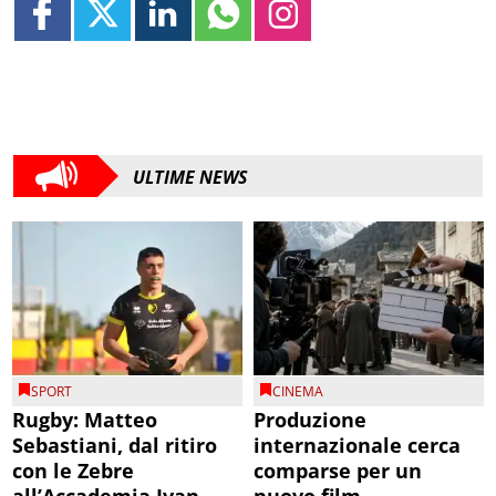
ULTIME NEWS
SPORT
CINEMA
Rugby: Matteo
Produzione
Sebastiani, dal ritiro
internazionale cerca
con le Zebre
comparse per un
all’Accademia Ivan
nuovo film