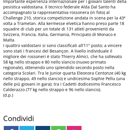
Importante esperienza internazionale per i giovani talenti della
pesistica valdostana. Il tecnico federale Alda Dal Santo ha
accompagnato la rappresentativa rossonera (in foto) al
Challenge 210, storica competizione andata in scena per la 43ª
volta a Tramelan. Alla kermesse elvetica hanno preso parte 18
squadre di club per un totale di 131 atleti provenienti da
Svizzera, Francia, Italia, Germania, Principato di Monaco e
Malta.
I quattro valdostani si sono classificati all’11° posto; a vincere
sono stati i francesi del Besançon. A livello individuale il
migliore dei rossoneri è stato Thierry Almici, che ha sollevato
58 kg nello strappo e 80 nello slancio (nuovo primato
regionale), ottenendo uno splendido secondo posto nella
categoria Scolari. Tra le Junior quarta Eleonora Centonze (40 kg
nello strappo, 49 nello slancio) e undicesima Sophie Pellu (una
delle più giovani in gara); tra i Cadetti dodicesimo Francesco
Calderazzo (77 kg nello strappo e 96 nello slancio).
(d.p.)
Condividi