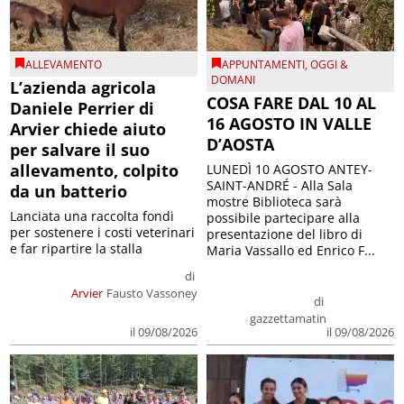
ALLEVAMENTO
APPUNTAMENTI
,
OGGI &
DOMANI
L’azienda agricola
COSA FARE DAL 10 AL
Daniele Perrier di
16 AGOSTO IN VALLE
Arvier chiede aiuto
D’AOSTA
per salvare il suo
allevamento, colpito
LUNEDÌ 10 AGOSTO ANTEY-
SAINT-ANDRÉ - Alla Sala
da un batterio
mostre Biblioteca sarà
Lanciata una raccolta fondi
possibile partecipare alla
per sostenere i costi veterinari
presentazione del libro di
e far ripartire la stalla
Maria Vassallo ed Enrico F...
di
Arvier
Fausto Vassoney
di
gazzettamatin
il 09/08/2026
il 09/08/2026