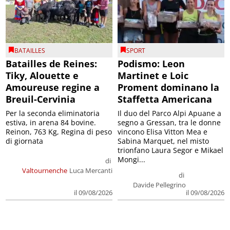
BATAILLES
SPORT
Batailles de Reines:
Podismo: Leon
Tiky, Alouette e
Martinet e Loic
Amoureuse regine a
Proment dominano la
Breuil-Cervinia
Staffetta Americana
Per la seconda eliminatoria
Il duo del Parco Alpi Apuane a
estiva, in arena 84 bovine.
segno a Gressan, tra le donne
Reinon, 763 Kg, Regina di peso
vincono Elisa Vitton Mea e
di giornata
Sabina Marquet, nel misto
trionfano Laura Segor e Mikael
Mongi...
di
Valtournenche
Luca Mercanti
di
Davide Pellegrino
il 09/08/2026
il 09/08/2026