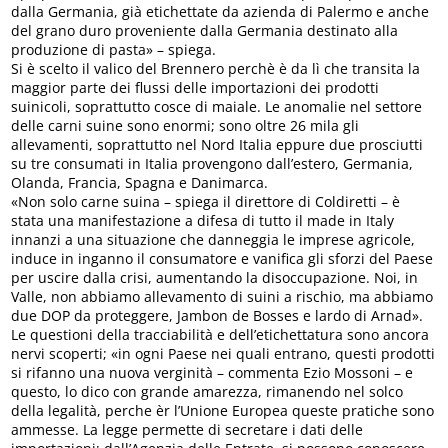
dalla Germania, già etichettate da azienda di Palermo e anche
del grano duro proveniente dalla Germania destinato alla
produzione di pasta» – spiega.
Si è scelto il valico del Brennero perchè è da lì che transita la
maggior parte dei flussi delle importazioni dei prodotti
suinicoli, soprattutto cosce di maiale. Le anomalie nel settore
delle carni suine sono enormi; sono oltre 26 mila gli
allevamenti, soprattutto nel Nord Italia eppure due prosciutti
su tre consumati in Italia provengono dall’estero, Germania,
Olanda, Francia, Spagna e Danimarca.
«Non solo carne suina – spiega il direttore di Coldiretti – è
stata una manifestazione a difesa di tutto il made in Italy
innanzi a una situazione che danneggia le imprese agricole,
induce in inganno il consumatore e vanifica gli sforzi del Paese
per uscire dalla crisi, aumentando la disoccupazione. Noi, in
Valle, non abbiamo allevamento di suini a rischio, ma abbiamo
due DOP da proteggere, Jambon de Bosses e lardo di Arnad».
Le questioni della tracciabilità e dell’etichettatura sono ancora
nervi scoperti; «in ogni Paese nei quali entrano, questi prodotti
si rifanno una nuova verginità – commenta Ezio Mossoni – e
questo, lo dico con grande amarezza, rimanendo nel solco
della legalità, perche èr l’Unione Europea queste pratiche sono
ammesse. La legge permette di secretare i dati delle