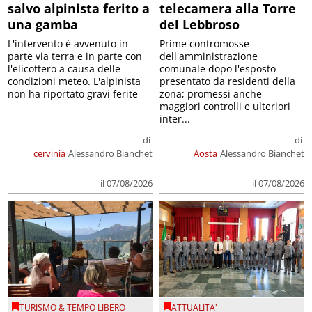
salvo alpinista ferito a
telecamera alla Torre
una gamba
del Lebbroso
L'intervento è avvenuto in
Prime contromosse
parte via terra e in parte con
dell'amministrazione
l'elicottero a causa delle
comunale dopo l'esposto
condizioni meteo. L'alpinista
presentato da residenti della
non ha riportato gravi ferite
zona; promessi anche
maggiori controlli e ulteriori
inter...
di
di
cervinia
Alessandro Bianchet
Aosta
Alessandro Bianchet
il 07/08/2026
il 07/08/2026
TURISMO & TEMPO LIBERO
ATTUALITA'