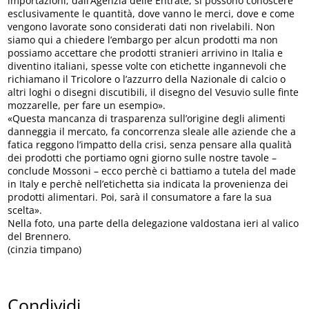
importazioni; dall’Agenzia delle Entrate, si possono conoscere
esclusivamente le quantità, dove vanno le merci, dove e come
vengono lavorate sono considerati dati non rivelabili. Non
siamo qui a chiedere l’embargo per alcun prodotti ma non
possiamo accettare che prodotti stranieri arrivino in Italia e
diventino italiani, spesse volte con etichette ingannevoli che
richiamano il Tricolore o l’azzurro della Nazionale di calcio o
altri loghi o disegni discutibili, il disegno del Vesuvio sulle finte
mozzarelle, per fare un esempio».
«Questa mancanza di trasparenza sull’origine degli alimenti
danneggia il mercato, fa concorrenza sleale alle aziende che a
fatica reggono l’impatto della crisi, senza pensare alla qualità
dei prodotti che portiamo ogni giorno sulle nostre tavole –
conclude Mossoni – ecco perchè ci battiamo a tutela del made
in Italy e perchè nell’etichetta sia indicata la provenienza dei
prodotti alimentari. Poi, sarà il consumatore a fare la sua
scelta».
Nella foto, una parte della delegazione valdostana ieri al valico
del Brennero.
(cinzia timpano)
Condividi