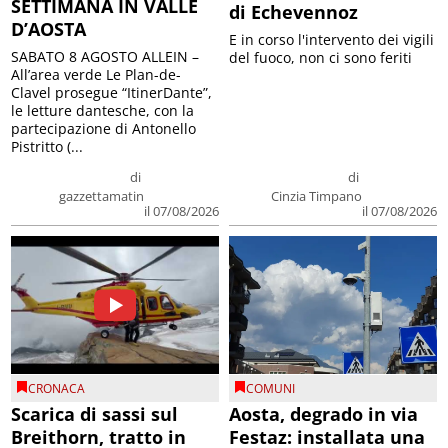
SETTIMANA IN VALLE
di Echevennoz
D’AOSTA
E in corso l'intervento dei vigili
SABATO 8 AGOSTO ALLEIN –
del fuoco, non ci sono feriti
All’area verde Le Plan-de-
Clavel prosegue “ItinerDante”,
le letture dantesche, con la
partecipazione di Antonello
Pistritto (...
di
di
gazzettamatin
Cinzia Timpano
il 07/08/2026
il 07/08/2026
CRONACA
COMUNI
Scarica di sassi sul
Aosta, degrado in via
Breithorn, tratto in
Festaz: installata una