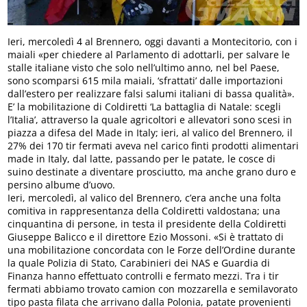
Ieri, mercoledì 4 al Brennero, oggi davanti a Montecitorio, con i
maiali «per chiedere al Parlamento di adottarli, per salvare le
stalle italiane visto che solo nell’ultimo anno, nel bel Paese,
sono scomparsi 615 mila maiali, ‘sfrattati’ dalle importazioni
dall’estero per realizzare falsi salumi italiani di bassa qualità».
E’ la mobilitazione di Coldiretti ‘La battaglia di Natale: scegli
l’Italia’, attraverso la quale agricoltori e allevatori sono scesi in
piazza a difesa del Made in Italy; ieri, al valico del Brennero, il
27% dei 170 tir fermati aveva nel carico finti prodotti alimentari
made in Italy, dal latte, passando per le patate, le cosce di
suino destinate a diventare prosciutto, ma anche grano duro e
persino albume d’uovo.
Ieri, mercoledì, al valico del Brennero, c’era anche una folta
comitiva in rappresentanza della Coldiretti valdostana; una
cinquantina di persone, in testa il presidente della Coldiretti
Giuseppe Balicco e il direttore Ezio Mossoni. «Si è trattato di
una mobilitazione concordata con le Forze dell’Ordine durante
la quale Polizia di Stato, Carabinieri dei NAS e Guardia di
Finanza hanno effettuato controlli e fermato mezzi. Tra i tir
fermati abbiamo trovato camion con mozzarella e semilavorato
tipo pasta filata che arrivano dalla Polonia, patate provenienti