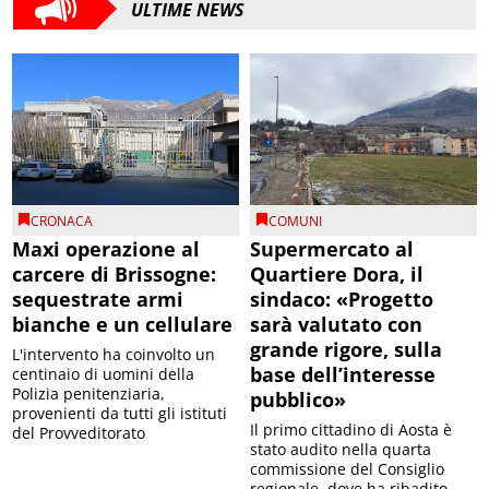
ULTIME NEWS
CRONACA
COMUNI
Maxi operazione al
Supermercato al
carcere di Brissogne:
Quartiere Dora, il
sequestrate armi
sindaco: «Progetto
bianche e un cellulare
sarà valutato con
grande rigore, sulla
L'intervento ha coinvolto un
base dell’interesse
centinaio di uomini della
Polizia penitenziaria,
pubblico»
provenienti da tutti gli istituti
Il primo cittadino di Aosta è
del Provveditorato
stato audito nella quarta
commissione del Consiglio
regionale, dove ha ribadito