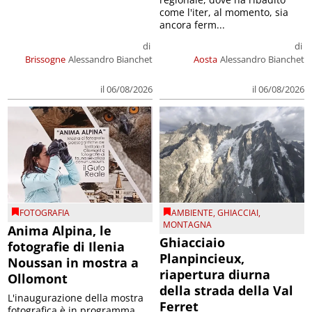
come l'iter, al momento, sia
ancora ferm...
di
di
Brissogne
Alessandro Bianchet
Aosta
Alessandro Bianchet
il 06/08/2026
il 06/08/2026
FOTOGRAFIA
AMBIENTE
,
GHIACCIAI
,
MONTAGNA
Anima Alpina, le
Ghiacciaio
fotografie di Ilenia
Planpincieux,
Noussan in mostra a
riapertura diurna
Ollomont
della strada della Val
L'inaugurazione della mostra
Ferret
fotografica è in programma