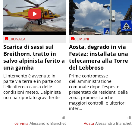
CRONACA
COMUNI
Scarica di sassi sul
Aosta, degrado in via
Breithorn, tratto in
Festaz: installata una
salvo alpinista ferito a
telecamera alla Torre
una gamba
del Lebbroso
L'intervento è avvenuto in
Prime contromosse
parte via terra e in parte con
dell'amministrazione
l'elicottero a causa delle
comunale dopo l'esposto
condizioni meteo. L'alpinista
presentato da residenti della
non ha riportato gravi ferite
zona; promessi anche
maggiori controlli e ulteriori
inter...
di
di
cervinia
Alessandro Bianchet
Aosta
Alessandro Bianchet