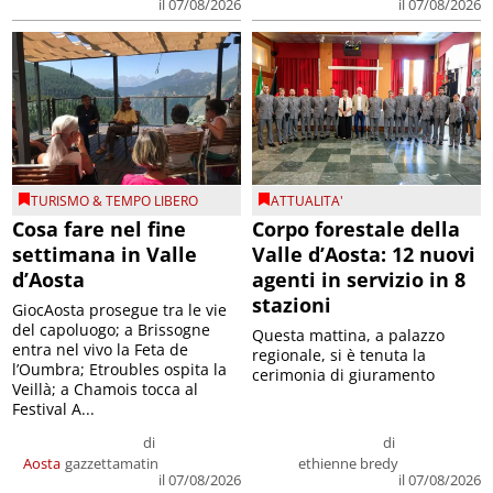
il 07/08/2026
il 07/08/2026
TURISMO & TEMPO LIBERO
ATTUALITA'
Cosa fare nel fine
Corpo forestale della
settimana in Valle
Valle d’Aosta: 12 nuovi
d’Aosta
agenti in servizio in 8
stazioni
GiocAosta prosegue tra le vie
del capoluogo; a Brissogne
Questa mattina, a palazzo
entra nel vivo la Feta de
regionale, si è tenuta la
l’Oumbra; Etroubles ospita la
cerimonia di giuramento
Veillà; a Chamois tocca al
Festival A...
di
di
Aosta
gazzettamatin
ethienne bredy
il 07/08/2026
il 07/08/2026