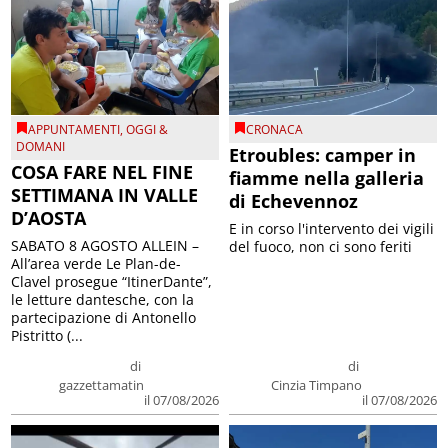
APPUNTAMENTI
,
OGGI &
CRONACA
DOMANI
Etroubles: camper in
COSA FARE NEL FINE
fiamme nella galleria
SETTIMANA IN VALLE
di Echevennoz
D’AOSTA
E in corso l'intervento dei vigili
SABATO 8 AGOSTO ALLEIN –
del fuoco, non ci sono feriti
All’area verde Le Plan-de-
Clavel prosegue “ItinerDante”,
le letture dantesche, con la
partecipazione di Antonello
Pistritto (...
di
di
gazzettamatin
Cinzia Timpano
il 07/08/2026
il 07/08/2026