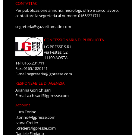
CONTATTACI
Per pubblicazione annunci, necrologi, offro e cerco lavoro,
contattare la segreteria al numero: 0165/231711
segreteria@gazzettamatin.com
CONCESSIONARIA DI PUBBLICITÀ
LG PRESSE S.R.L.
via Festaz, 52
11100 AOSTA
Tel: 0165.231711
Fax: 0165.1820141
E-mail
segreteria@lgpresse.com
RESPONSABILE DI AGENZIA
Arianna Gori Chisari
E-mail
a.chisari@lgpresse.com
Account
Luca Torino
l.torino@lgpresse.com
Ivana Cretier
i.cretier@lgpresse.com
Daniele Fimiano