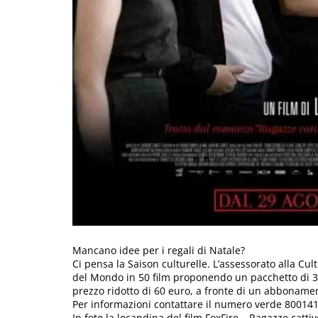
Mancano idee per i regali di Natale?
Ci pensa la Saison culturelle. L’assessorato alla C
del Mondo in 50 film proponendo un pacchetto di 34 
prezzo ridotto di 60 euro, a fronte di un abbonamen
Per informazioni contattare il numero verde 80014
In foto la locandina del film FoxFire – Ragazze catt