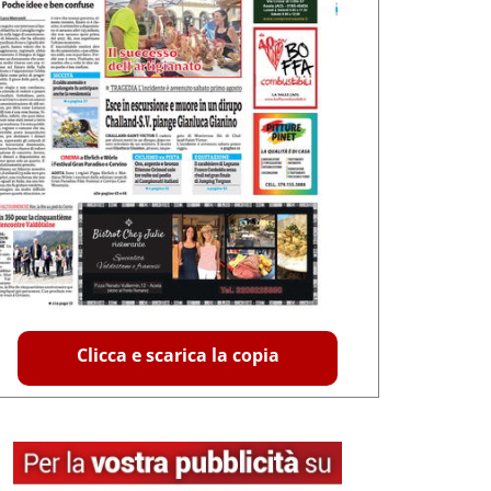
Clicca e scarica la copia