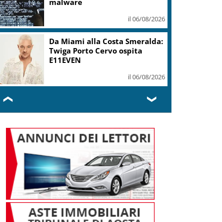
mi ha formato, continuerò a
cantarlo
il 06/08/2026
Sogin: in 2025 utile balza oltre
2,5 mln, decommissioning al
47,7%
il 06/08/2026
❮
❯