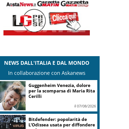
NEWS DALL'ITALIA E DAL MONDO
In collaborazione con Askanews
Covid, ‘Conte-day’ in
commissione: “non sono un
eroe ma un uomo corretto,
non troverete nulla”
il 06/08/2026
Guccini, Meloni: l’ho amato e