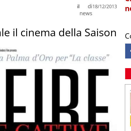
di
il
18/12/2013
n
news
ale il cinema della Saison
C