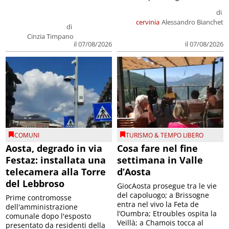
di
cervinia
Alessandro Bianchet
di
Cinzia Timpano
il 07/08/2026
il 07/08/2026
COMUNI
TURISMO & TEMPO LIBERO
Aosta, degrado in via
Cosa fare nel fine
Festaz: installata una
settimana in Valle
telecamera alla Torre
d’Aosta
del Lebbroso
GiocAosta prosegue tra le vie
del capoluogo; a Brissogne
Prime contromosse
entra nel vivo la Feta de
dell'amministrazione
l’Oumbra; Etroubles ospita la
comunale dopo l'esposto
Veillà; a Chamois tocca al
presentato da residenti della
Festival A...
zona; promessi anche