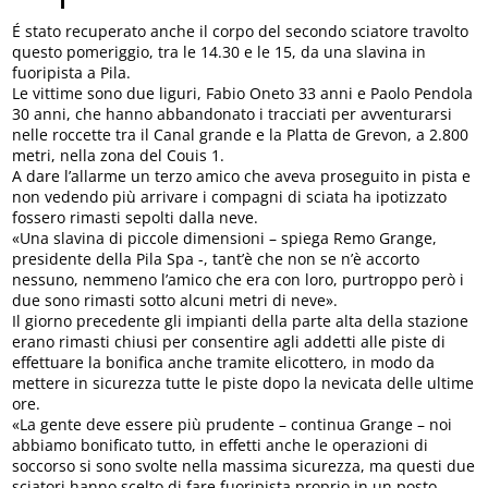
É stato recuperato anche il corpo del secondo sciatore travolto
questo pomeriggio, tra le 14.30 e le 15, da una slavina in
fuoripista a Pila.
Le vittime sono due liguri, Fabio Oneto 33 anni e Paolo Pendola
30 anni, che hanno abbandonato i tracciati per avventurarsi
nelle roccette tra il Canal grande e la Platta de Grevon, a 2.800
metri, nella zona del Couis 1.
A dare l’allarme un terzo amico che aveva proseguito in pista e
non vedendo più arrivare i compagni di sciata ha ipotizzato
fossero rimasti sepolti dalla neve.
«Una slavina di piccole dimensioni – spiega Remo Grange,
presidente della Pila Spa -, tant’è che non se n’è accorto
nessuno, nemmeno l’amico che era con loro, purtroppo però i
due sono rimasti sotto alcuni metri di neve».
Il giorno precedente gli impianti della parte alta della stazione
erano rimasti chiusi per consentire agli addetti alle piste di
effettuare la bonifica anche tramite elicottero, in modo da
mettere in sicurezza tutte le piste dopo la nevicata delle ultime
ore.
«La gente deve essere più prudente – continua Grange – noi
abbiamo bonificato tutto, in effetti anche le operazioni di
soccorso si sono svolte nella massima sicurezza, ma questi due
sciatori hanno scelto di fare fuoripista proprio in un posto