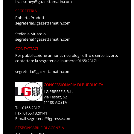
SEGRETERIA
Roberta Prodoti
segreteria@gazzettamatin.com
Stefania Muscolo
segreteria@gazzettamatin.com
CONTATTACI
Per pubblicazione annunci, necrologi, offro e cerco lavoro,
contattare la segreteria al numero: 0165/231711
segreteria@gazzettamatin.com
CONCESSIONARIA DI PUBBLICITÀ
LG PRESSE S.R.L.
via Festaz, 52
11100 AOSTA
Tel: 0165.231711
Fax: 0165.1820141
E-mail
segreteria@lgpresse.com
RESPONSABILE DI AGENZIA
Arianna Gori Chisari
E-mail
a.chisari@lgpresse.com