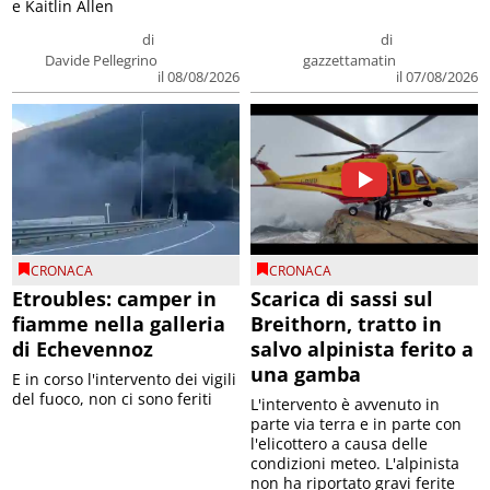
di
di
Davide Pellegrino
gazzettamatin
il 08/08/2026
il 07/08/2026
CRONACA
CRONACA
Etroubles: camper in
Scarica di sassi sul
fiamme nella galleria
Breithorn, tratto in
di Echevennoz
salvo alpinista ferito a
una gamba
E in corso l'intervento dei vigili
del fuoco, non ci sono feriti
L'intervento è avvenuto in
parte via terra e in parte con
l'elicottero a causa delle
condizioni meteo. L'alpinista
non ha riportato gravi ferite