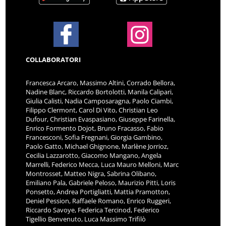
COLLABORATORI
Francesca Arcaro, Massimo Altini, Corrado Bellora,
Nadine Blanc, Riccardo Bortolotti, Manila Calipari,
Giulia Calisti, Nadia Camposaragna, Paolo Ciambi,
Filippo Clermont, Carol Di Vito, Christian Leo
Dufour, Christian Evaspasiano, Giuseppe Farinella,
Enrico Formento Dojot, Bruno Fracasso, Fabio
Francesconi, Sofia Fregnani, Giorgia Gambino,
Paolo Gatto, Michael Ghignone, Marlène Jorrioz,
Cecilia Lazzarotto, Giacomo Mangano, Angela
Marrelli, Federico Mecca, Luca Mauro Melloni, Marc
Montrosset, Matteo Nigra, Sabrina Olibano,
Emiliano Pala, Gabriele Peloso, Maurizio Pitti, Loris
Ponsetto, Andrea Portigliatti, Mattia Pramotton,
Deniel Pession, Raffaele Romano, Enrico Ruggeri,
Riccardo Savoye, Federica Tercinod, Federico
Tigellio Benvenuto, Luca Massimo Trifilò