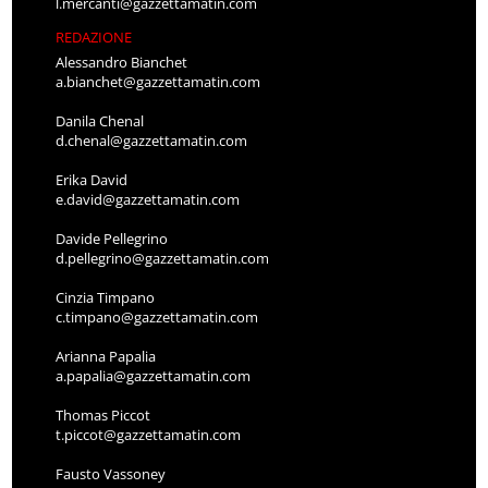
REDAZIONE
Alessandro Bianchet
a.bianchet@gazzettamatin.com
Danila Chenal
d.chenal@gazzettamatin.com
Erika David
e.david@gazzettamatin.com
Davide Pellegrino
d.pellegrino@gazzettamatin.com
Cinzia Timpano
c.timpano@gazzettamatin.com
Arianna Papalia
a.papalia@gazzettamatin.com
Thomas Piccot
t.piccot@gazzettamatin.com
Fausto Vassoney
f.vassoney@gazzettamatin.com