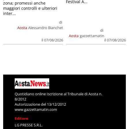
maggiori controlli e ulteriori
inter...
di
Aosta
Alessandro Bianchet
di
Aosta
gazzettamatin
il 07/08/2026
il 07/08/2026
Quotidiano online Iscrizione al Tribunale di Aosta n.
8/2012
Autorizzazione del 13/12/2012
www.gazzettamatin.com
Editore
LG PRESSE S.R.L.
via Festaz, 52 11100 AOSTA