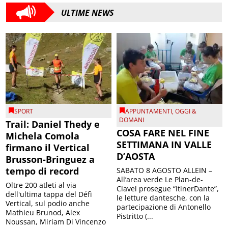
ULTIME NEWS
SPORT
APPUNTAMENTI
,
OGGI &
DOMANI
Trail: Daniel Thedy e
COSA FARE NEL FINE
Michela Comola
SETTIMANA IN VALLE
firmano il Vertical
D’AOSTA
Brusson-Bringuez a
tempo di record
SABATO 8 AGOSTO ALLEIN –
All’area verde Le Plan-de-
Oltre 200 atleti al via
Clavel prosegue “ItinerDante”,
dell'ultima tappa del Défì
le letture dantesche, con la
Vertical, sul podio anche
partecipazione di Antonello
Mathieu Brunod, Alex
Pistritto (...
Noussan, Miriam Di Vincenzo
e Kaitlin Allen