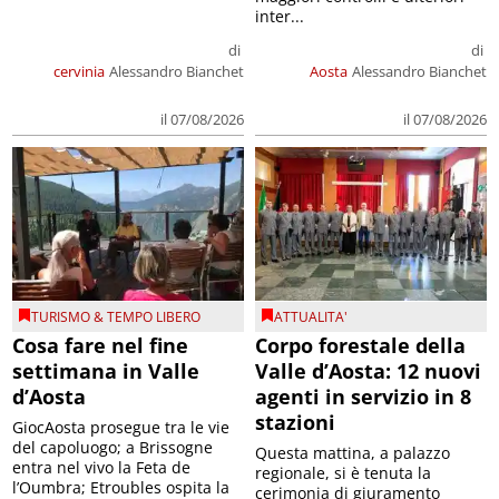
inter...
di
di
cervinia
Alessandro Bianchet
Aosta
Alessandro Bianchet
il 07/08/2026
il 07/08/2026
TURISMO & TEMPO LIBERO
ATTUALITA'
Cosa fare nel fine
Corpo forestale della
settimana in Valle
Valle d’Aosta: 12 nuovi
d’Aosta
agenti in servizio in 8
stazioni
GiocAosta prosegue tra le vie
del capoluogo; a Brissogne
Questa mattina, a palazzo
entra nel vivo la Feta de
regionale, si è tenuta la
l’Oumbra; Etroubles ospita la
cerimonia di giuramento