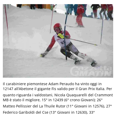
Il carabiniere piemontese Adam Peraudo ha vinto oggi in
12147 all’Abetone il gigante Fis valido per il Gran Prix Italia. Per
quanto riguarda i valdostani, Nicola Quaquarelli del Crammont
MB è stato il migliore, 15° in 12439 (6° crono Giovani); 26°
Matteo Pellissier del La Thuile Rutor (11° Giovani in 12576), 27°
Federico Gariboldi del Cse (13° Giovani in 12630), 33°