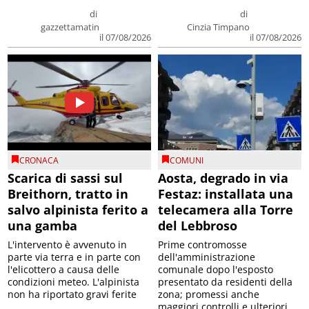
di
di
gazzettamatin
Cinzia Timpano
il 07/08/2026
il 07/08/2026
CRONACA
COMUNI
Scarica di sassi sul
Aosta, degrado in via
Breithorn, tratto in
Festaz: installata una
salvo alpinista ferito a
telecamera alla Torre
una gamba
del Lebbroso
L'intervento è avvenuto in
Prime contromosse
parte via terra e in parte con
dell'amministrazione
l'elicottero a causa delle
comunale dopo l'esposto
condizioni meteo. L'alpinista
presentato da residenti della
non ha riportato gravi ferite
zona; promessi anche
maggiori controlli e ulteriori