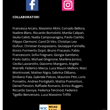
COLLABORATORI
Francesca Arcaro, Massimo Altini, Corrado Bellora,
Nadine Blanc, Riccardo Bortolotti, Manila Calipari,
Giulia Calisti, Nadia Camposaragna, Paolo Ciambi,
Filippo Clermont, Carol Di Vito, Christian Leo
Dufour, Christian Evaspasiano, Giuseppe Farinella,
Enrico Formento Dojot, Bruno Fracasso, Fabio
Francesconi, Sofia Fregnani, Giorgia Gambino,
Paolo Gatto, Michael Ghignone, Marlène Jorrioz,
Cecilia Lazzarotto, Giacomo Mangano, Angela
Marrelli, Federico Mecca, Luca Mauro Melloni, Marc
Montrosset, Matteo Nigra, Sabrina Olibano,
Emiliano Pala, Gabriele Peloso, Maurizio Pitti, Loris
Ponsetto, Andrea Portigliatti, Mattia Pramotton,
Deniel Pession, Raffaele Romano, Enrico Ruggeri,
Riccardo Savoye, Federica Tercinod, Federico
Tigellio Benvenuto, Luca Massimo Trifilò