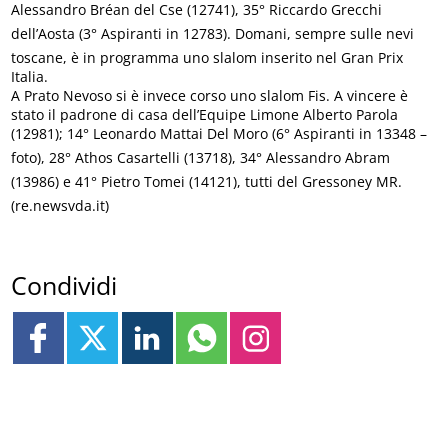
Alessandro Bréan del Cse (12741), 35° Riccardo Grecchi
dell’Aosta (3° Aspiranti in 12783). Domani, sempre sulle nevi
toscane, è in programma uno slalom inserito nel Gran Prix
Italia.
A Prato Nevoso si è invece corso uno slalom Fis. A vincere è
stato il padrone di casa dell’Equipe Limone Alberto Parola
(12981); 14° Leonardo Mattai Del Moro (6° Aspiranti in 13348 –
foto), 28° Athos Casartelli (13718), 34° Alessandro Abram
(13986) e 41° Pietro Tomei (14121), tutti del Gressoney MR.
(re.newsvda.it)
Condividi