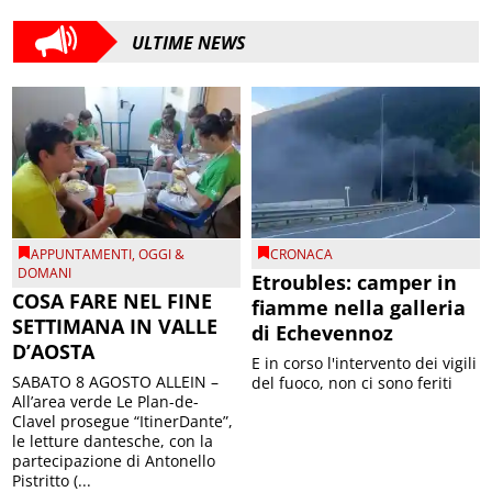
ULTIME NEWS
APPUNTAMENTI
,
OGGI &
CRONACA
DOMANI
Etroubles: camper in
COSA FARE NEL FINE
fiamme nella galleria
SETTIMANA IN VALLE
di Echevennoz
D’AOSTA
E in corso l'intervento dei vigili
SABATO 8 AGOSTO ALLEIN –
del fuoco, non ci sono feriti
All’area verde Le Plan-de-
Clavel prosegue “ItinerDante”,
le letture dantesche, con la
partecipazione di Antonello
Pistritto (...