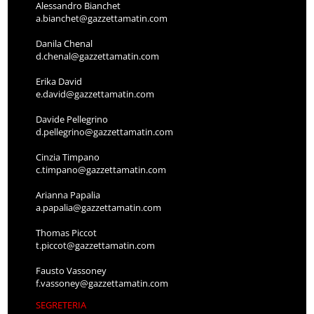
Alessandro Bianchet
a.bianchet@gazzettamatin.com
Danila Chenal
d.chenal@gazzettamatin.com
Erika David
e.david@gazzettamatin.com
Davide Pellegrino
d.pellegrino@gazzettamatin.com
Cinzia Timpano
c.timpano@gazzettamatin.com
Arianna Papalia
a.papalia@gazzettamatin.com
Thomas Piccot
t.piccot@gazzettamatin.com
Fausto Vassoney
f.vassoney@gazzettamatin.com
SEGRETERIA