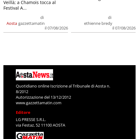
Veillà; a Chamois tocca al
Festival A...
di
di
Aosta
gazzettamatin
ethienne bredy
il 07/08/2026
il 07/08/2026
Quotidiano online Iscrizione al Tribunale di Aosta n.
8/2012
Autorizzazione del 13/12/2012
www.gazzettamatin.com
Editore
LG PRESSE S.R.L.
via Festaz, 52 11100 AOSTA