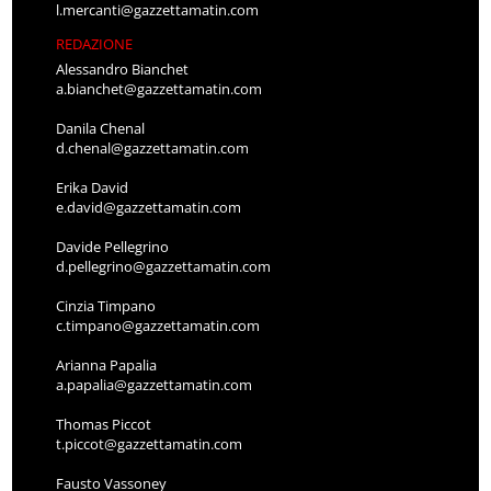
l.mercanti@gazzettamatin.com
REDAZIONE
Alessandro Bianchet
a.bianchet@gazzettamatin.com
Danila Chenal
d.chenal@gazzettamatin.com
Erika David
e.david@gazzettamatin.com
Davide Pellegrino
d.pellegrino@gazzettamatin.com
Cinzia Timpano
c.timpano@gazzettamatin.com
Arianna Papalia
a.papalia@gazzettamatin.com
Thomas Piccot
t.piccot@gazzettamatin.com
Fausto Vassoney