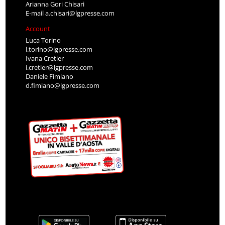
Arianna Gori Chisari
E-mail
a.chisari@lgpresse.com
Account
Luca Torino
l.torino@lgpresse.com
Ivana Cretier
i.cretier@lgpresse.com
Daniele Fimiano
d.fimiano@lgpresse.com