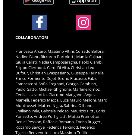
COLLABORATORI
Francesca Arcaro, Massimo Altini, Corrado Bellora,
Nadine Blanc, Riccardo Bortolotti, Manila Calipari,
Giulia Calisti, Nadia Camposaragna, Paolo Ciambi,
Filippo Clermont, Carol Di Vito, Christian Leo
Dufour, Christian Evaspasiano, Giuseppe Farinella,
Enrico Formento Dojot, Bruno Fracasso, Fabio
Francesconi, Sofia Fregnani, Giorgia Gambino,
Paolo Gatto, Michael Ghignone, Marlène Jorrioz,
Cecilia Lazzarotto, Giacomo Mangano, Angela
Marrelli, Federico Mecca, Luca Mauro Melloni, Marc
Montrosset, Matteo Nigra, Sabrina Olibano,
Emiliano Pala, Gabriele Peloso, Maurizio Pitti, Loris
Ponsetto, Andrea Portigliatti, Mattia Pramotton,
Deniel Pession, Raffaele Romano, Enrico Ruggeri,
Riccardo Savoye, Federica Tercinod, Federico
Tigellio Benvenuto, Luca Massimo Trifilò