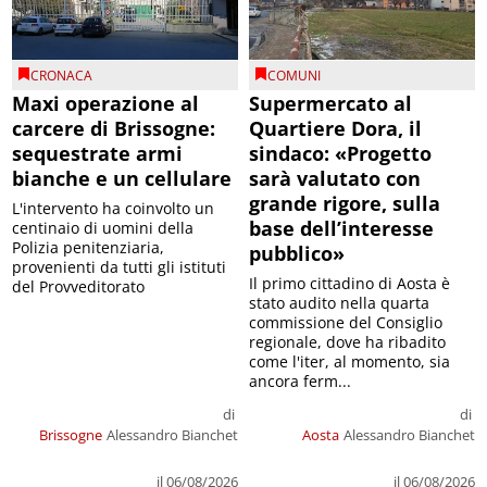
CRONACA
COMUNI
Maxi operazione al
Supermercato al
carcere di Brissogne:
Quartiere Dora, il
sequestrate armi
sindaco: «Progetto
bianche e un cellulare
sarà valutato con
grande rigore, sulla
L'intervento ha coinvolto un
base dell’interesse
centinaio di uomini della
Polizia penitenziaria,
pubblico»
provenienti da tutti gli istituti
Il primo cittadino di Aosta è
del Provveditorato
stato audito nella quarta
commissione del Consiglio
regionale, dove ha ribadito
come l'iter, al momento, sia
ancora ferm...
di
di
Brissogne
Alessandro Bianchet
Aosta
Alessandro Bianchet
il 06/08/2026
il 06/08/2026