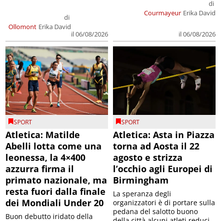
di
Courmayeur
Erika David
di
Ollomont
Erika David
il 06/08/2026
il 06/08/2026
SPORT
SPORT
Atletica: Matilde
Atletica: Asta in Piazza
Abelli lotta come una
torna ad Aosta il 22
leonessa, la 4×400
agosto e strizza
azzurra firma il
l’occhio agli Europei di
primato nazionale, ma
Birmingham
resta fuori dalla finale
La speranza degli
dei Mondiali Under 20
organizzatori è di portare sulla
pedana del salotto buono
Buon debutto iridato della
della città alcuni atleti reduci