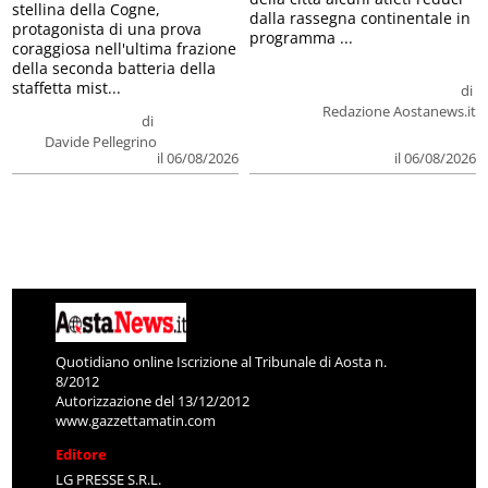
stellina della Cogne,
dalla rassegna continentale in
protagonista di una prova
programma ...
coraggiosa nell'ultima frazione
della seconda batteria della
staffetta mist...
di
Redazione Aostanews.it
di
Davide Pellegrino
il 06/08/2026
il 06/08/2026
Quotidiano online Iscrizione al Tribunale di Aosta n.
8/2012
Autorizzazione del 13/12/2012
www.gazzettamatin.com
Editore
LG PRESSE S.R.L.