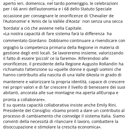
aperto ieri, domenica, nel tardo pomeriggio, le celebrazioni
per i 66 anni dell’autonomia e i 68 dello Statuto Speciale 
occasione per consegnare le onorificenze di ‘Chevalier de
l’Autonomie’ e ‘Amis de la Vallée d’Aosta’  non senza una secca
‘bordata’ a ciò che avviene nella Capitale.
«La nostra capacità di fare sistema farà la differenza  ha
commentato Giordano  Dobbiamo continuare a rivendicare con
orgoglio la competenza primaria della Regione in materia di
gestione degli enti locali. Se lavoreremo insieme, valorizzando
il fatto di essere ‘piccoli’ ce la faremo». Riferendosi alle
onorificenze, il presidente della Regione Augusto Rollandin ha
richiamato l’attenzione su «quelle donne e quegli uomini che
hanno contribuito alla nascita di una Valle dAosta in grado di
mantenere e valorizzare la propria identità, capace di crescere
nei propri valori e di far crescere il livello di benessere dei suoi
abitanti, ancorata alle sue montagne ma aperta allEuropa e
pronta a collaborare».
E su questa capacità collaborativa insiste anche Emily Rini,
Presidente del Consiglio: «Siamo pronti a dare un contributo al
processo di cambiamento che coinvolge il sistema Italia. Siamo
convinti della necessità di rilanciare il lavoro, combattere la
disoccupazione e stimolare la crescita economica».