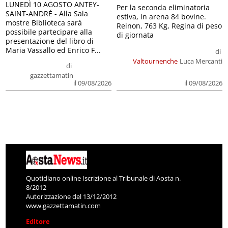
LUNEDÌ 10 AGOSTO ANTEY-
Per la seconda eliminatoria
SAINT-ANDRÉ - Alla Sala
estiva, in arena 84 bovine.
mostre Biblioteca sarà
Reinon, 763 Kg, Regina di peso
possibile partecipare alla
di giornata
presentazione del libro di
Maria Vassallo ed Enrico F...
di
Valtournenche
Luca Mercanti
di
gazzettamatin
il 09/08/2026
il 09/08/2026
Quotidiano online Iscrizione al Tribunale di Aosta n.
8/2012
Autorizzazione del 13/12/2012
www.gazzettamatin.com
Editore