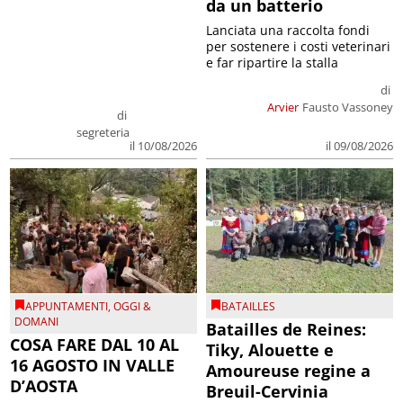
da un batterio
Lanciata una raccolta fondi
per sostenere i costi veterinari
e far ripartire la stalla
di
Arvier
Fausto Vassoney
di
segreteria
il 09/08/2026
il 10/08/2026
APPUNTAMENTI
,
OGGI &
BATAILLES
DOMANI
Batailles de Reines:
COSA FARE DAL 10 AL
Tiky, Alouette e
16 AGOSTO IN VALLE
Amoureuse regine a
D’AOSTA
Breuil-Cervinia