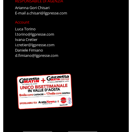
RESPONSABILE DI AGENZIA
Arianna Gori Chisari
E-mail
a.chisari@lgpresse.com
Account
Luca Torino
l.torino@lgpresse.com
Ivana Cretier
i.cretier@lgpresse.com
Daniele Fimiano
d.fimiano@lgpresse.com