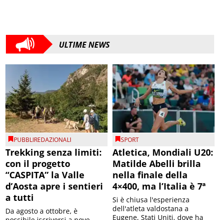
ULTIME NEWS
PUBBLIREDAZIONALI
SPORT
Trekking senza limiti:
Atletica, Mondiali U20:
con il progetto
Matilde Abelli brilla
“CASPITA” la Valle
nella finale della
d’Aosta apre i sentieri
4×400, ma l’Italia è 7ª
a tutti
Si è chiusa l'esperienza
dell'atleta valdostana a
Da agosto a ottobre, è
Eugene, Stati Uniti, dove ha
possibile iscriversi a nove