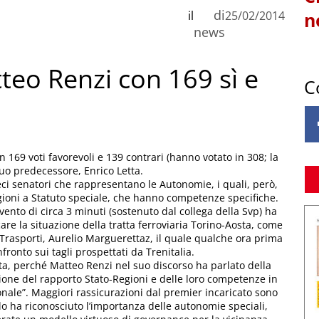
di
il
25/02/2014
n
news
tteo Renzi con 169 sì e
C
n 169 voti favorevoli e 139 contrari (hanno votato in 308; la
suo predecessore, Enrico Letta.
ieci senatori che rappresentano le Autonomie, i quali, però,
egioni a Statuto speciale, che hanno competenze specifiche.
vento di circa 3 minuti (sostenuto dal collega della Svp) ha
re la situazione della tratta ferroviaria Torino-Aosta, come
i Trasporti, Aurelio Marguerettaz, il quale qualche ora prima
ronto sui tagli prospettati da Trenitalia.
a, perché Matteo Renzi nel suo discorso ha parlato della
isione del rapporto Stato-Regioni e delle loro competenze in
ionale”. Maggiori rassicurazioni dal premier incaricato sono
olo ha riconosciuto l’importanza delle autonomie speciali,