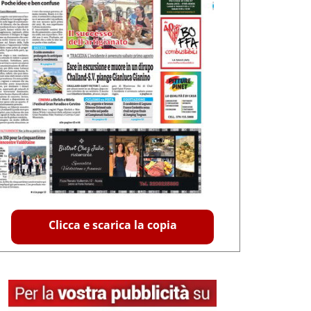
Clicca e scarica la copia