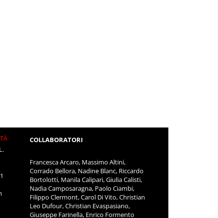
ITÀ
COLLABORATORI
L.
Francesca Arcaro, Massimo Altini,
Corrado Bellora, Nadine Blanc, Riccardo
11
Bortolotti, Manila Calipari, Giulia Calisti,
Nadia Camposaragna, Paolo Ciambi,
m
Filippo Clermont, Carol Di Vito, Christian
Leo Dufour, Christian Evaspasiano,
Giuseppe Farinella, Enrico Formento