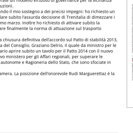
ate un modello virtuoso di governance per la vicinanza
tuzioni.
ando il mio sostegno a dei precisi impegni: ho richiesto un
re subito l’assurda decisione di Trenitalia di dimezzare i
simo marzo. Inoltre ho richiesto di attivare subito la
are finalmente la norma di attuazione sul trasporto
 chiusura definitiva dell’accordo sul Patto di stabilità 2013,
a del Consiglio, Graziano Delrio, il quale da ministro per le
rio aprire subito un tavolo per il Patto 2014 con il nuovo
o ministero per gli Affari regionali, per superare le
ce autonome e Ragioneria dello Stato, che sono sfociate in
 Camera. La posizione dell’onorevole Rudi Marguerettaz è la