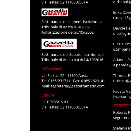
d.chenal@
via Festaz, 52 11100 AOSTA
Erika Davi
e.david@g
Settimanale del Lunedì. Iscrizione al
Tribunale di Aosta n. 9/2002
Davide Pel
Autorizzazione del 20/05/2002
d.pellegr
Cinzia Ti
c.timpan
Settimanale del Sabato. Iscrizione al
Tribunale di Aosta n.4 del 4/10/2016
Arianna P
a.papalia
REDAZIONE
via Festaz, 52 - 11100 Aosta
Thomas Pi
Tel: 0165/231711 - Fax: 0165/1820141
t.piccot@
Mail:
segreteria@gazzettamatin.com
Fausto Va
Editore
f.vassone
LG PRESSE S.R.L.
SEGRETER
via Festaz, 52 11100 AOSTA
Roberta P
segreteri
Stefania 