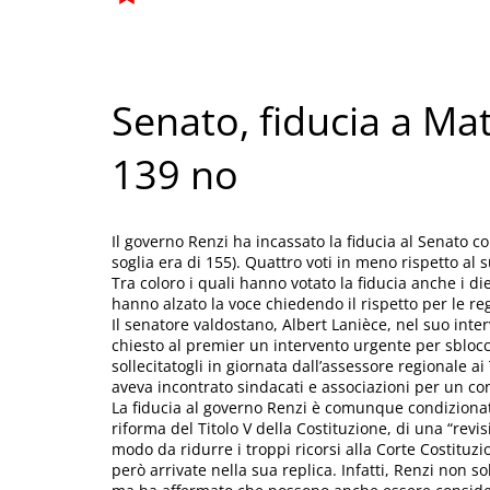
Senato, fiducia a Ma
139 no
Il governo Renzi ha incassato la fiducia al Senato co
soglia era di 155). Quattro voti in meno rispetto al 
Tra coloro i quali hanno votato la fiducia anche i d
hanno alzato la voce chiedendo il rispetto per le r
Il senatore valdostano, Albert Lanièce, nel suo inter
chiesto al premier un intervento urgente per sblocca
sollecitatogli in giornata dall’assessore regionale a
aveva incontrato sindacati e associazioni per un conf
La fiducia al governo Renzi è comunque condizionat
riforma del Titolo V della Costituzione, di una “rev
modo da ridurre i troppi ricorsi alla Corte Costituz
però arrivate nella sua replica. Infatti, Renzi non s