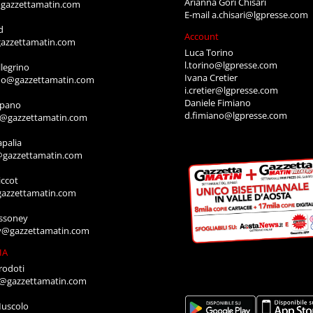
Arianna Gori Chisari
gazzettamatin.com
E-mail
a.chisari@lgpresse.com
d
Account
azzettamatin.com
Luca Torino
l.torino@lgpresse.com
legrino
Ivana Cretier
ino@gazzettamatin.com
i.cretier@lgpresse.com
Daniele Fimiano
mpano
d.fimiano@lgpresse.com
o@gazzettamatin.com
apalia
@gazzettamatin.com
ccot
gazzettamatin.com
ssoney
y@gazzettamatin.com
IA
rodoti
a@gazzettamatin.com
Muscolo