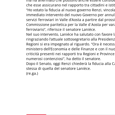
ma ha affermato che possono anche essere consider
che esse assicurano nel rapporto tra cittadini e isti
“Ho votato la fiducia al nuovo governo Renzi, vincol
immediato intervento del nuovo Governo per annulla
servizi ferroviari in Valle d’Aosta a partire dal pros
Commissione paritetica per la Valle d´Aosta per var
ferroviario”, riferisce il senatore Lanièce.
Nel suo intervento, Laniéce ha salutato con favore la
ringraziando l’attuale sottosegretario alla Presidenz
Regioni si era impegnato al riguardo. “Ora è necessa
ministero dell’Economia e delle Finanze e con il nuov
criticità presenti nei rapporti tra Regioni e Provin
numerosi contenziosi”, ha detto il senatore.
Dopo il Senato, oggi Renzi chiederà la fiducia alla
stessa di quella del senatore Lanièce.
(re.ga.)