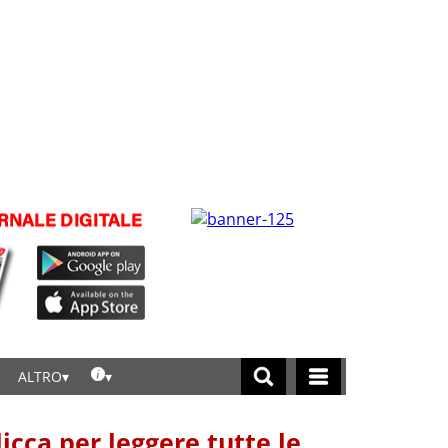
ALTRO
licca per leggere tutte le