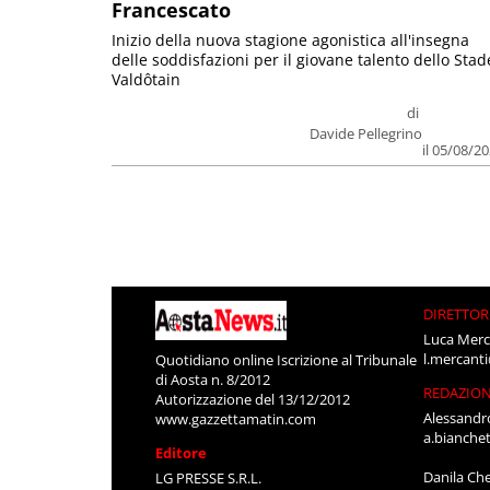
Francescato
Inizio della nuova stagione agonistica all'insegna
delle soddisfazioni per il giovane talento dello Stad
Valdôtain
di
Davide Pellegrino
il 05/08/2
DIRETTOR
Luca Merc
l.mercant
Quotidiano online Iscrizione al Tribunale
di Aosta n. 8/2012
REDAZIO
Autorizzazione del 13/12/2012
Alessandr
www.gazzettamatin.com
a.bianche
Editore
Danila Ch
LG PRESSE S.R.L.