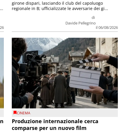
girone dispari, lasciando il club del capoluogo
..
regionale in B; ufficializzate le avversarie dei gi...
di
Davide Pellegrino
026
il 06/08/2026
CINEMA
on
Produzione internazionale cerca
comparse per un nuovo film