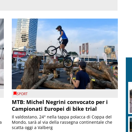
SPORT
MTB: Michel Negrini convocato per i
Campionati Europei di bike trial
Il valdostano, 24° nella tappa polacca di Coppa del
a
Mondo, sarà al via della rassegna continentale che
scatta oggi a Valberg