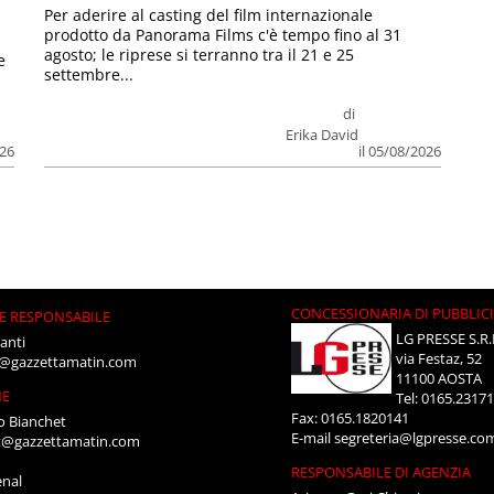
Per aderire al casting del film internazionale
prodotto da Panorama Films c'è tempo fino al 31
agosto; le riprese si terranno tra il 21 e 25
e
settembre...
di
Erika David
026
il 05/08/2026
CONCESSIONARIA DI PUBBLIC
E RESPONSABILE
LG PRESSE S.R.
anti
via Festaz, 52
i@gazzettamatin.com
11100 AOSTA
NE
Tel: 0165.2317
Fax: 0165.1820141
o Bianchet
E-mail
segreteria@lgpresse.co
t@gazzettamatin.com
RESPONSABILE DI AGENZIA
enal