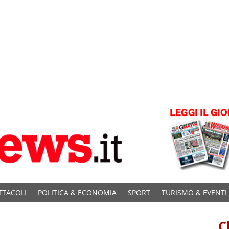
TTACOLI
POLITICA & ECONOMIA
SPORT
TURISMO & EVENTI
C