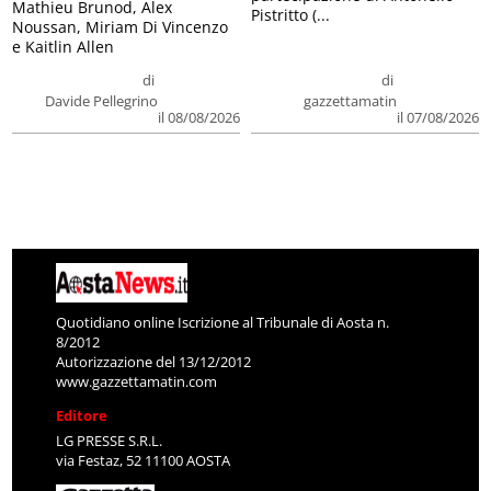
Mathieu Brunod, Alex
Pistritto (...
Noussan, Miriam Di Vincenzo
e Kaitlin Allen
di
di
Davide Pellegrino
gazzettamatin
il 08/08/2026
il 07/08/2026
Quotidiano online Iscrizione al Tribunale di Aosta n.
8/2012
Autorizzazione del 13/12/2012
www.gazzettamatin.com
Editore
LG PRESSE S.R.L.
via Festaz, 52 11100 AOSTA