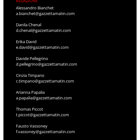
REDAZIONE
Alessandro Bianchet
a.bianchet@gazzettamatin.com
Danila Chenal
d.chenal@gazzettamatin.com
Erika David
e.david@gazzettamatin.com
Davide Pellegrino
d.pellegrino@gazzettamatin.com
Cinzia Timpano
c.timpano@gazzettamatin.com
Arianna Papalia
a.papalia@gazzettamatin.com
Thomas Piccot
t.piccot@gazzettamatin.com
Fausto Vassoney
f.vassoney@gazzettamatin.com