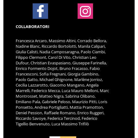
COLLABORATORI
Francesca Arcaro, Massimo Altini, Corrado Bellora,
Nadine Blanc, Riccardo Bortolotti, Manila Calipari,
Giulia Calisti, Nadia Camposaragna, Paolo Ciambi,
Filippo Clermont, Carol Di Vito, Christian Leo
Dufour, Christian Evaspasiano, Giuseppe Farinella,
Enrico Formento Dojot, Bruno Fracasso, Fabio
Francesconi, Sofia Fregnani, Giorgia Gambino,
Paolo Gatto, Michael Ghignone, Marlène Jorrioz,
Cecilia Lazzarotto, Giacomo Mangano, Angela
Marrelli, Federico Mecca, Luca Mauro Melloni, Marc
Montrosset, Matteo Nigra, Sabrina Olibano,
Emiliano Pala, Gabriele Peloso, Maurizio Pitti, Loris
Ponsetto, Andrea Portigliatti, Mattia Pramotton,
Deniel Pession, Raffaele Romano, Enrico Ruggeri,
Riccardo Savoye, Federica Tercinod, Federico
Tigellio Benvenuto, Luca Massimo Trifilò