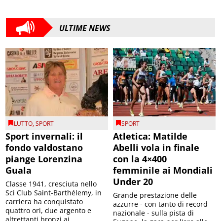
ULTIME NEWS
LUTTO
,
SPORT
SPORT
Sport invernali: il
Atletica: Matilde
fondo valdostano
Abelli vola in finale
piange Lorenzina
con la 4×400
Guala
femminile ai Mondiali
Under 20
Classe 1941, cresciuta nello
Sci Club Saint-Barthélemy, in
Grande prestazione delle
carriera ha conquistato
azzurre - con tanto di record
quattro ori, due argento e
nazionale - sulla pista di
altrettanti bronzi ai