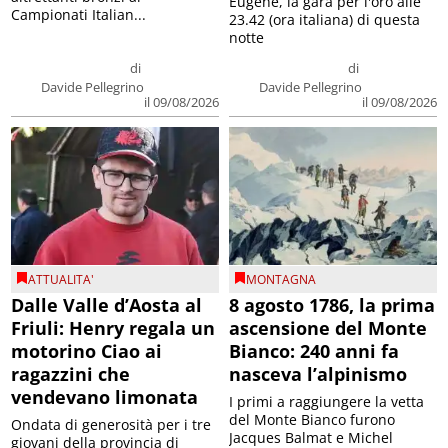
Eugene, la gara per l'oro alle
Campionati Italian...
23.42 (ora italiana) di questa
notte
di
di
Davide Pellegrino
Davide Pellegrino
il 09/08/2026
il 09/08/2026
ATTUALITA'
MONTAGNA
Dalle Valle d’Aosta al
8 agosto 1786, la prima
Friuli: Henry regala un
ascensione del Monte
motorino Ciao ai
Bianco: 240 anni fa
ragazzini che
nasceva l’alpinismo
vendevano limonata
I primi a raggiungere la vetta
del Monte Bianco furono
Ondata di generosità per i tre
Jacques Balmat e Michel
giovani della provincia di