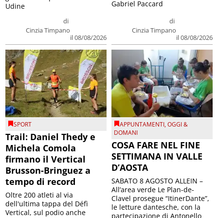
Gabriel Paccard
Udine
di
di
Cinzia Timpano
Cinzia Timpano
il 08/08/2026
il 08/08/2026
SPORT
APPUNTAMENTI
,
OGGI &
DOMANI
Trail: Daniel Thedy e
COSA FARE NEL FINE
Michela Comola
SETTIMANA IN VALLE
firmano il Vertical
D’AOSTA
Brusson-Bringuez a
tempo di record
SABATO 8 AGOSTO ALLEIN –
All’area verde Le Plan-de-
Oltre 200 atleti al via
Clavel prosegue “ItinerDante”,
dell'ultima tappa del Défì
le letture dantesche, con la
Vertical, sul podio anche
partecipazione di Antonello