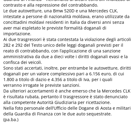
contrasto e alla repressione del contrabbando.
Le due autovetture, una Bmw 520D e una Mercedes CLK,
intestate a persone di nazionalità moldava, erano utilizzate da
concittadini moldavi residenti in Italia da diversi anni senza
aver mai espletato le previste formalità doganali di
importazione.
Ai due trasgressori è stata contestata la violazione degli articoli
282 e 292 del Testo unico delle leggi doganali previsti per il
reato di contrabbando, con l’applicazione di una sanzione
amministrativa da due a dieci volte i diritti doganali evasi e la
confisca dei veicoli.
Sono stati accertati, inoltre, per entrambe le autovetture, diritti
doganali per un valore complessivo pari a 6.156 euro, di cui
1.800 a titolo di dazio e 4.356 a titolo di Iva, per i quali
verranno irrogate le previste sanzioni.
Da ulteriori accertamenti è anche emerso che la Mercedes CLK
è risultata rubata, pertanto il trasgressore è stato denunciato
alla competente Autorità Giudiziaria per ricettazione.
Nella foto personale dell’Ufficio delle Dogane di Aosta e militari
della Guardia di Finanza con le due auto sequestrate.
(pa.ba.)