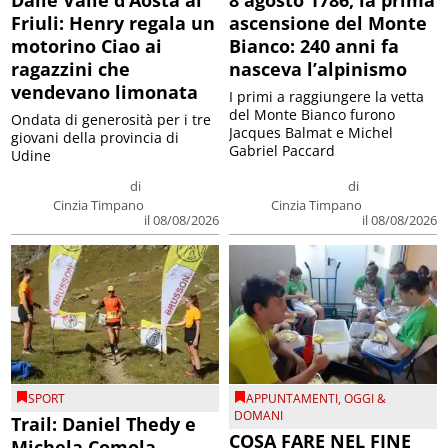
Dalle Valle d’Aosta al
8 agosto 1786, la prima
Friuli: Henry regala un
ascensione del Monte
motorino Ciao ai
Bianco: 240 anni fa
ragazzini che
nasceva l’alpinismo
vendevano limonata
I primi a raggiungere la vetta
del Monte Bianco furono
Ondata di generosità per i tre
Jacques Balmat e Michel
giovani della provincia di
Gabriel Paccard
Udine
di
di
Cinzia Timpano
Cinzia Timpano
il 08/08/2026
il 08/08/2026
SPORT
APPUNTAMENTI
,
OGGI &
DOMANI
Trail: Daniel Thedy e
COSA FARE NEL FINE
Michela Comola