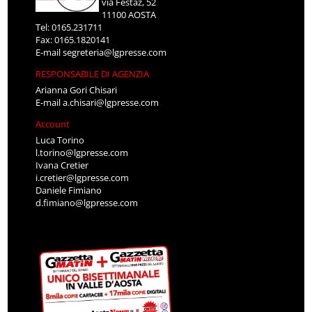
via Festaz, 52
11100 AOSTA
Tel: 0165.231711
Fax: 0165.1820141
E-mail
segreteria@lgpresse.com
RESPONSABILE DI AGENZIA
Arianna Gori Chisari
E-mail
a.chisari@lgpresse.com
Account
Luca Torino
l.torino@lgpresse.com
Ivana Cretier
i.cretier@lgpresse.com
Daniele Fimiano
d.fimiano@lgpresse.com