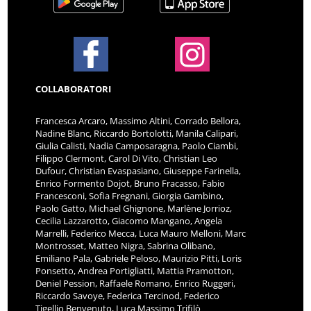
COLLABORATORI
Francesca Arcaro, Massimo Altini, Corrado Bellora,
Nadine Blanc, Riccardo Bortolotti, Manila Calipari,
Giulia Calisti, Nadia Camposaragna, Paolo Ciambi,
Filippo Clermont, Carol Di Vito, Christian Leo
Dufour, Christian Evaspasiano, Giuseppe Farinella,
Enrico Formento Dojot, Bruno Fracasso, Fabio
Francesconi, Sofia Fregnani, Giorgia Gambino,
Paolo Gatto, Michael Ghignone, Marlène Jorrioz,
Cecilia Lazzarotto, Giacomo Mangano, Angela
Marrelli, Federico Mecca, Luca Mauro Melloni, Marc
Montrosset, Matteo Nigra, Sabrina Olibano,
Emiliano Pala, Gabriele Peloso, Maurizio Pitti, Loris
Ponsetto, Andrea Portigliatti, Mattia Pramotton,
Deniel Pession, Raffaele Romano, Enrico Ruggeri,
Riccardo Savoye, Federica Tercinod, Federico
Tigellio Benvenuto, Luca Massimo Trifilò