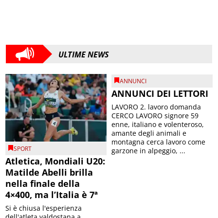
ULTIME NEWS
ANNUNCI
ANNUNCI DEI LETTORI
LAVORO 2. lavoro domanda
CERCO LAVORO signore 59
enne, italiano e volenteroso,
amante degli animali e
montagna cerca lavoro come
SPORT
garzone in alpeggio, ...
Atletica, Mondiali U20:
Matilde Abelli brilla
nella finale della
4×400, ma l’Italia è 7ª
Si è chiusa l'esperienza
dell'atleta valdostana a