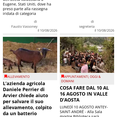
Eugene, Stati Uniti, dove ha
preso parte alla rassegna
iridata di categoria
di
di
Fausto Vassoney
segreteria
il 10/08/2026
il 10/08/2026
ALLEVAMENTO
APPUNTAMENTI
,
OGGI &
DOMANI
L’azienda agricola
COSA FARE DAL 10 AL
Daniele Perrier di
16 AGOSTO IN VALLE
Arvier chiede aiuto
D’AOSTA
per salvare il suo
allevamento, colpito
LUNEDÌ 10 AGOSTO ANTEY-
SAINT-ANDRÉ - Alla Sala
da un batterio
mostre Biblioteca sarà