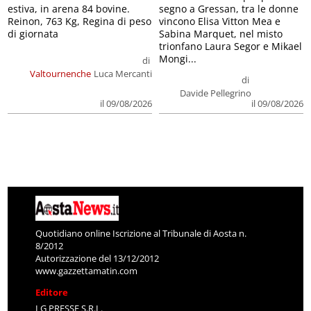
estiva, in arena 84 bovine.
segno a Gressan, tra le donne
Reinon, 763 Kg, Regina di peso
vincono Elisa Vitton Mea e
di giornata
Sabina Marquet, nel misto
trionfano Laura Segor e Mikael
Mongi...
di
Valtournenche
Luca Mercanti
di
Davide Pellegrino
il 09/08/2026
il 09/08/2026
Quotidiano online Iscrizione al Tribunale di Aosta n.
8/2012
Autorizzazione del 13/12/2012
www.gazzettamatin.com
Editore
LG PRESSE S.R.L.