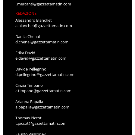
l.mercanti@gazzettamatin.com
REDAZIONE
Alessandro Bianchet
a.bianchet@gazzettamatin.com
Danila Chenal
d.chenal@gazzettamatin.com
Erika David
e.david@gazzettamatin.com
Davide Pellegrino
d.pellegrino@gazzettamatin.com
Cinzia Timpano
c.timpano@gazzettamatin.com
Arianna Papalia
a.papalia@gazzettamatin.com
Thomas Piccot
t.piccot@gazzettamatin.com
Fausto Vassoney