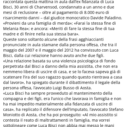
raccontata questa mattina in aula dall’ex fidanzata di Luca
Bisci, 30 anni di Charvensod, condannato a un anno e due
mesi di reclusione – oltre al pagamento di 8.000 euro di
risarcimento danni – dal giudice monocratico Davide Paladino.
«Provieni da una famiglia di merda»; «Farai la stessa fine di
Melania Rea»; e ancora: «Meriti di fare la stessa fine di tua
madre e di finire nella sua stessa bara».
Queste sono soltanto alcune della frasi agghiaccianti
pronunciate in aula stamane dalla persona offesa, che tra il
maggio del 2007 e il maggio del 2012 ha convissuto con Luca
Bisci, dalla cui relazione hanno avuto anche due figli.
«Una relazione basata su una violenza psicologica di fondo
perpetrata dal Bisci a danno della mia assistita, che non era
nemmeno libera di uscire di casa, e se lo faceva sapeva già di
scatenare l’ira del suo ragazzo quando questo rientrava a casa
dal lavoro», ha spiegato durante il dibattimento il legale della
persona offesa, l’avvocato Luigi Busso di Aosta.
«Luca Bisci ha sempre provveduto al mantenimento della
compagna e dei figli, era l’unico che lavorava in famiglia e non
ha mai impedito materialmente alla fidanzata di uscire di
casa», ha replicato il difensore dell’imputato, l’avvocato Stefano
Moniotto di Aosta, che ha poi proseguito: «Al mio assistito si
contesta il reato di maltrattamenti in famiglia, ma vorrei
sottolineare come Luca Bisci non abbia mai messo le mani