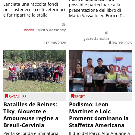
Lanciata una raccolta fondi
possibile partecipare alla
per sostenere i costi veterinari
presentazione del libro di
e far ripartire la stalla
Maria Vassallo ed Enrico F...
di
Arvier
Fausto Vassoney
di
gazzettamatin
il 09/08/2026
il 09/08/2026
BATAILLES
SPORT
Batailles de Reines:
Podismo: Leon
Tiky, Alouette e
Martinet e Loic
Amoureuse regine a
Proment dominano la
Breuil-Cervinia
Staffetta Americana
Per la seconda eliminatoria
Il duo del Parco Alpi Apuane a