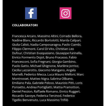
COLLABORATORI
Francesca Arcaro, Massimo Altini, Corrado Bellora,
Nadine Blanc, Riccardo Bortolotti, Manila Calipari,
Giulia Calisti, Nadia Camposaragna, Paolo Ciambi,
Filippo Clermont, Carol Di Vito, Christian Leo
Dufour, Christian Evaspasiano, Giuseppe Farinella,
Enrico Formento Dojot, Bruno Fracasso, Fabio
Francesconi, Sofia Fregnani, Giorgia Gambino,
Paolo Gatto, Michael Ghignone, Marlène Jorrioz,
Cecilia Lazzarotto, Giacomo Mangano, Angela
Marrelli, Federico Mecca, Luca Mauro Melloni, Marc
Montrosset, Matteo Nigra, Sabrina Olibano,
Emiliano Pala, Gabriele Peloso, Maurizio Pitti, Loris
Ponsetto, Andrea Portigliatti, Mattia Pramotton,
Deniel Pession, Raffaele Romano, Enrico Ruggeri,
Riccardo Savoye, Federica Tercinod, Federico
Tigellio Benvenuto, Luca Massimo Trifilò