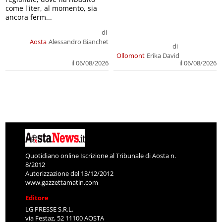
come l'iter, al momento, sia
ancora ferm...
di
Aosta
Alessandro Bianchet
di
Ollomont
Erika David
il 06/08/2026
il 06/08/2026
Quotidiano online Iscrizione al Tribunale di Aosta n.
8/2012
Autorizzazione del 13/12/2012
www.gazzettamatin.com
Editore
LG PRESSE S.R.L.
via Festaz, 52 11100 AOSTA