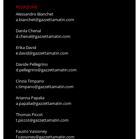
REDAZIONE
Alessandro Bianchet
a.bianchet@gazzettamatin.com
Danila Chenal
d.chenal@gazzettamatin.com
Erika David
e.david@gazzettamatin.com
Davide Pellegrino
d.pellegrino@gazzettamatin.com
Cinzia Timpano
c.timpano@gazzettamatin.com
Arianna Papalia
a.papalia@gazzettamatin.com
Thomas Piccot
t.piccot@gazzettamatin.com
Fausto Vassoney
f.vassoney@gazzettamatin.com