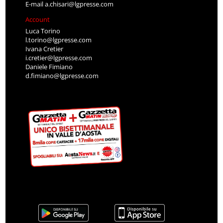
E-mail
a.chisari@lgpresse.com
Account
Luca Torino
l.torino@lgpresse.com
Ivana Cretier
i.cretier@lgpresse.com
Daniele Fimiano
d.fimiano@lgpresse.com