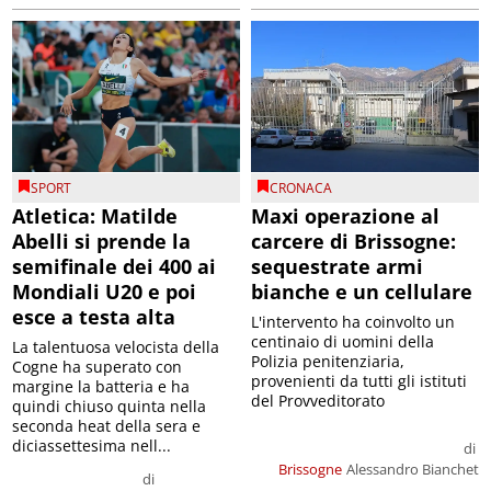
SPORT
CRONACA
Atletica: Matilde
Maxi operazione al
Abelli si prende la
carcere di Brissogne:
semifinale dei 400 ai
sequestrate armi
Mondiali U20 e poi
bianche e un cellulare
esce a testa alta
L'intervento ha coinvolto un
centinaio di uomini della
La talentuosa velocista della
Polizia penitenziaria,
Cogne ha superato con
provenienti da tutti gli istituti
margine la batteria e ha
del Provveditorato
quindi chiuso quinta nella
seconda heat della sera e
diciassettesima nell...
di
Brissogne
Alessandro Bianchet
di