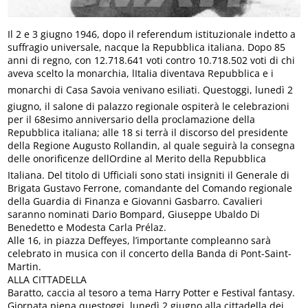
Il 2 e 3 giugno 1946, dopo il referendum istituzionale indetto a
suffragio universale, nacque la Repubblica italiana. Dopo 85
anni di regno, con 12.718.641 voti contro 10.718.502 voti di chi
aveva scelto la monarchia, lItalia diventava Repubblica e i
monarchi di Casa Savoia venivano esiliati. Questoggi, lunedì 2
giugno, il salone di palazzo regionale ospiterà le celebrazioni
per il 68esimo anniversario della proclamazione della
Repubblica italiana; alle 18 si terrà il discorso del presidente
della Regione Augusto Rollandin, al quale seguirà la consegna
delle onorificenze dellOrdine al Merito della Repubblica
Italiana. Del titolo di Ufficiali sono stati insigniti il Generale di
Brigata Gustavo Ferrone, comandante del Comando regionale
della Guardia di Finanza e Giovanni Gasbarro. Cavalieri
saranno nominati Dario Bompard, Giuseppe Ubaldo Di
Benedetto e Modesta Carla Prélaz.
Alle 16, in piazza Deffeyes, l’importante compleanno sarà
celebrato in musica con il concerto della Banda di Pont-Saint-
Martin.
ALLA CITTADELLA
Baratto, caccia al tesoro a tema Harry Potter e Festival fantasy.
Giornata piena questoggi, lunedì 2 giugno alla cittadella dei