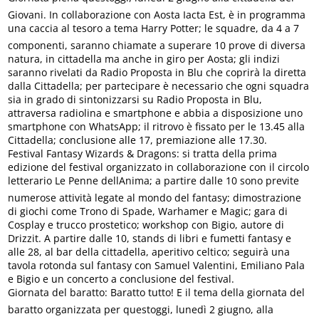
Giovani. In collaborazione con Aosta Iacta Est, è in programma
una caccia al tesoro a tema Harry Potter; le squadre, da 4 a 7
componenti, saranno chiamate a superare 10 prove di diversa
natura, in cittadella ma anche in giro per Aosta; gli indizi
saranno rivelati da Radio Proposta in Blu che coprirà la diretta
dalla Cittadella; per partecipare è necessario che ogni squadra
sia in grado di sintonizzarsi su Radio Proposta in Blu,
attraversa radiolina e smartphone e abbia a disposizione uno
smartphone con WhatsApp; il ritrovo è fissato per le 13.45 alla
Cittadella; conclusione alle 17, premiazione alle 17.30.
Festival Fantasy Wizards & Dragons: si tratta della prima
edizione del festival organizzato in collaborazione con il circolo
letterario Le Penne dellAnima; a partire dalle 10 sono previte
numerose attività legate al mondo del fantasy; dimostrazione
di giochi come Trono di Spade, Warhamer e Magic; gara di
Cosplay e trucco prostetico; workshop con Bigio, autore di
Drizzit. A partire dalle 10, stands di libri e fumetti fantasy e
alle 28, al bar della cittadella, aperitivo celtico; seguirà una
tavola rotonda sul fantasy con Samuel Valentini, Emiliano Pala
e Bigio e un concerto a conclusione del festival.
Giornata del baratto: Baratto tutto! E il tema della giornata del
baratto organizzata per questoggi, lunedì 2 giugno, alla