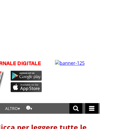
ALTRO
licca per leggere tutte le