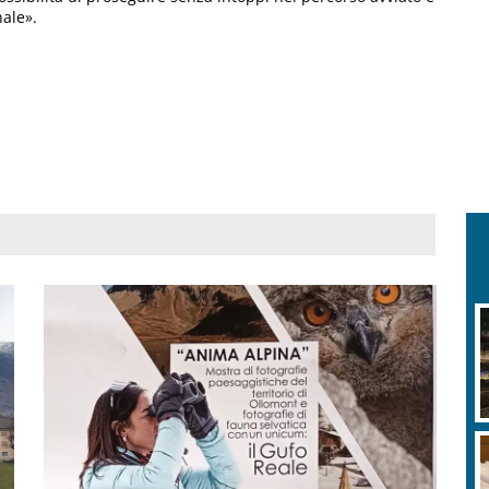
nale».