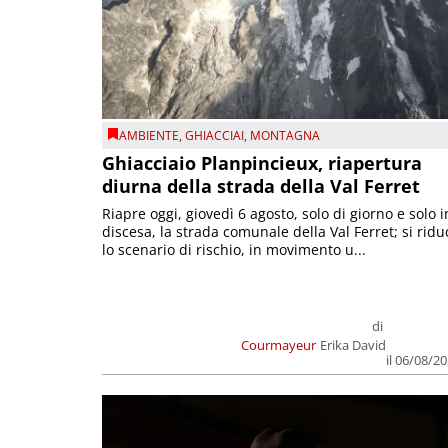
AMBIENTE
,
GHIACCIAI
,
MONTAGNA
Ghiacciaio Planpincieux, riapertura
diurna della strada della Val Ferret
Riapre oggi, giovedì 6 agosto, solo di giorno e solo i
discesa, la strada comunale della Val Ferret; si ridu
lo scenario di rischio, in movimento u...
di
Courmayeur
Erika David
il 06/08/2