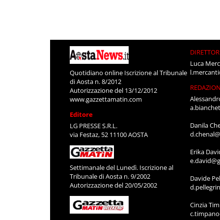
DIRETTOR
Luca Merc
l.mercant
Quotidiano online Iscrizione al Tribunale
di Aosta n. 8/2012
REDAZIO
Autorizzazione del 13/12/2012
Alessandr
www.gazzettamatin.com
a.bianche
Editore
Danila Ch
LG PRESSE S.R.L.
d.chenal@
via Festaz, 52 11100 AOSTA
Erika Davi
e.david@g
Settimanale del Lunedì. Iscrizione al
Tribunale di Aosta n. 9/2002
Davide Pel
Autorizzazione del 20/05/2002
d.pellegr
Cinzia Ti
c.timpan