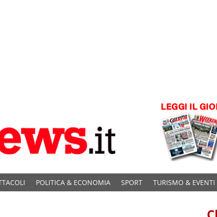
TTACOLI
POLITICA & ECONOMIA
SPORT
TURISMO & EVENTI
C