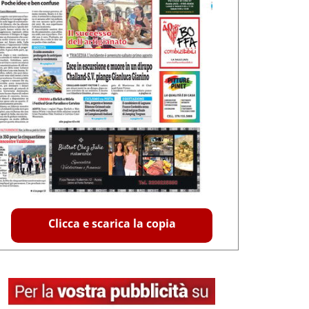
Clicca e scarica la copia