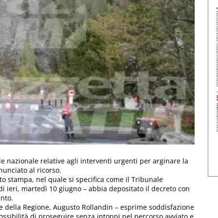
le nazionale relative agli interventi urgenti per arginare la
unciato al ricorso.
o stampa, nel quale si specifica come il Tribunale
di ieri, martedì 10 giugno – abbia depositato il decreto con
into.
te della Regione, Augusto Rollandin – esprime soddisfazione
 possibilità di proseguire senza intoppi nel percorso avviato e