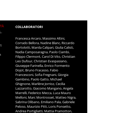
ITÀ
COLLABORATORI
L.
Francesca Arcaro, Massimo Altini,
Corrado Bellora, Nadine Blanc, Riccardo
11
Bortolotti, Manila Calipari, Giulia Calisti,
Nadia Camposaragna, Paolo Ciambi,
m
Filippo Clermont, Carol Di Vito, Christian
Leo Dufour, Christian Evaspasiano,
Giuseppe Farinella, Enrico Formento
Dojot, Bruno Fracasso, Fabio
Francesconi, Sofia Fregnani, Giorgia
Gambino, Paolo Gatto, Michael
Ghignone, Marlène Jorrioz, Cecilia
Lazzarotto, Giacomo Mangano, Angela
Marrelli, Federico Mecca, Luca Mauro
Melloni, Marc Montrosset, Matteo Nigra,
Sabrina Olibano, Emiliano Pala, Gabriele
Peloso, Maurizio Pitti, Loris Ponsetto,
Andrea Portigliatti, Mattia Pramotton,