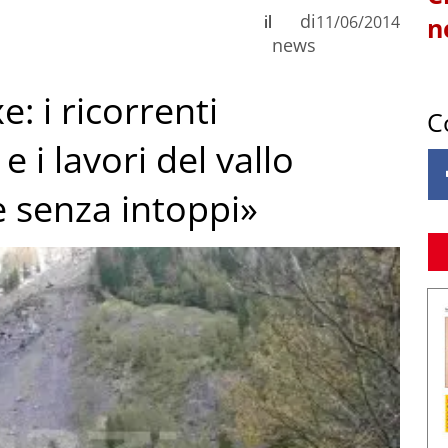
di
il
11/06/2014
n
news
: i ricorrenti
C
e i lavori del vallo
 senza intoppi»