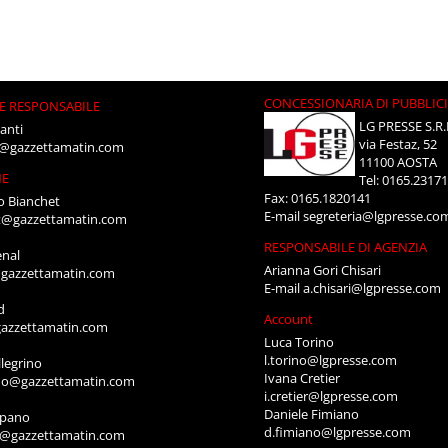
CONCESSIONARIA DI PUBBLIC
E RESPONSABILE
LG PRESSE S.R.
anti
via Festaz, 52
i@gazzettamatin.com
11100 AOSTA
NE
Tel: 0165.2317
Fax: 0165.1820141
o Bianchet
E-mail
segreteria@lgpresse.co
t@gazzettamatin.com
RESPONSABILE DI AGENZIA
enal
Arianna Gori Chisari
gazzettamatin.com
E-mail
a.chisari@lgpresse.com
d
Account
azzettamatin.com
Luca Torino
l.torino@lgpresse.com
legrino
Ivana Cretier
ino@gazzettamatin.com
i.cretier@lgpresse.com
Daniele Fimiano
mpano
d.fimiano@lgpresse.com
o@gazzettamatin.com