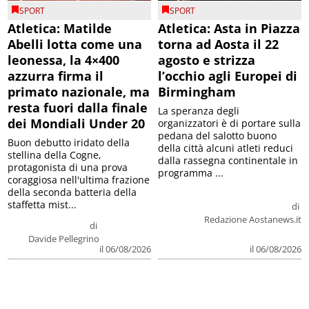
SPORT
SPORT
Atletica: Matilde
Atletica: Asta in Piazza
Abelli lotta come una
torna ad Aosta il 22
leonessa, la 4×400
agosto e strizza
azzurra firma il
l’occhio agli Europei di
primato nazionale, ma
Birmingham
resta fuori dalla finale
La speranza degli
dei Mondiali Under 20
organizzatori è di portare sulla
pedana del salotto buono
Buon debutto iridato della
della città alcuni atleti reduci
stellina della Cogne,
dalla rassegna continentale in
protagonista di una prova
programma ...
coraggiosa nell'ultima frazione
della seconda batteria della
staffetta mist...
di
Redazione Aostanews.it
di
Davide Pellegrino
il 06/08/2026
il 06/08/2026