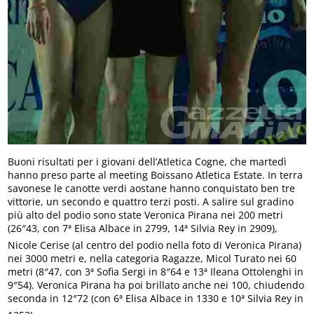
Buoni risultati per i giovani dell’Atletica Cogne, che martedì
hanno preso parte al meeting Boissano Atletica Estate. In terra
savonese le canotte verdi aostane hanno conquistato ben tre
vittorie, un secondo e quattro terzi posti. A salire sul gradino
più alto del podio sono state Veronica Pirana nei 200 metri
(26″43, con 7ª Elisa Albace in 2799, 14ª Silvia Rey in 2909),
Nicole Cerise (al centro del podio nella foto di Veronica Pirana)
nei 3000 metri e, nella categoria Ragazze, Micol Turato nei 60
metri (8″47, con 3ª Sofia Sergi in 8″64 e 13ª Ileana Ottolenghi in
9″54). Veronica Pirana ha poi brillato anche nei 100, chiudendo
seconda in 12″72 (con 6ª Elisa Albace in 1330 e 10ª Silvia Rey in