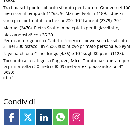
1353).
Tra i maschi podio soltanto sfiorato per Laurent Grange nei 100
metri con il tempo di 11″68, 9° Manuel Ivoli in 1189; i due si
sono poi confrontati anche sui 200: 10° Laurent (2379), 20°
Manuel (2476). Pietro Scattolin ha optato per il giavellotto,
piazzandosi 4° con 35.39.
Per quanto riguarda i Cadetti, Federico Louvin si è classificato
3° nei 300 ostacoli in 4500, suo nuovo primato personale. Seyni
Faye ha chiuso 4° nel lungo (4.55) e 10° sugli 80 piani (1128).
Tornando alla categoria Ragazze, Micol Turato ha superato per
la prima volta i 30 metri (30.09) nel vortex, piazzandosi al 4°
posto.
(d.p.)
Condividi