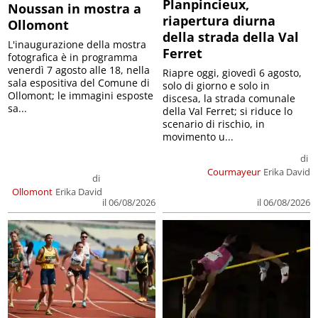
Planpincieux,
Noussan in mostra a
riapertura diurna
Ollomont
della strada della Val
L'inaugurazione della mostra
Ferret
fotografica è in programma
venerdì 7 agosto alle 18, nella
Riapre oggi, giovedì 6 agosto,
sala espositiva del Comune di
solo di giorno e solo in
Ollomont; le immagini esposte
discesa, la strada comunale
sa...
della Val Ferret; si riduce lo
scenario di rischio, in
movimento u...
di
Courmayeur
Erika David
di
Ollomont
Erika David
il 06/08/2026
il 06/08/2026