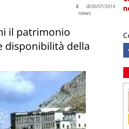
di
il
30/07/2014
n
news
i il patrimonio
C
 disponibilità della