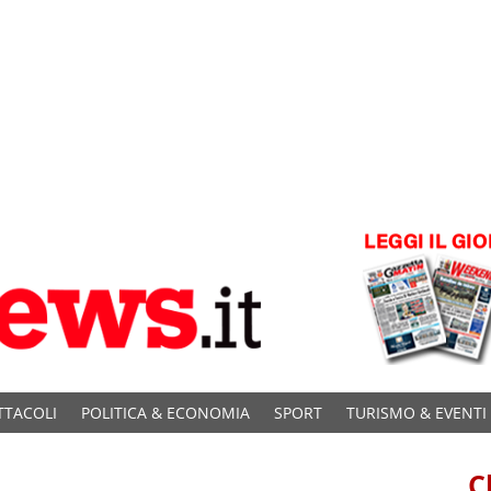
TTACOLI
POLITICA & ECONOMIA
SPORT
TURISMO & EVENTI
C