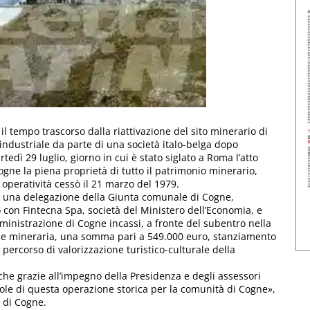
 il tempo trascorso dalla riattivazione del sito minerario di
 industriale da parte di una società italo-belga dopo
dì 29 luglio, giorno in cui è stato siglato a Roma l’atto
gne la piena proprietà di tutto il patrimonio minerario,
ui operatività cessò il 21 marzo del 1979.
he una delegazione della Giunta comunale di Cogne,
o con Fintecna Spa, società del Ministero dell’Economia, e
mministrazione di Cogne incassi, a fronte del subentro nella
ione mineraria, una somma pari a 549.000 euro, stanziamento
n percorso di valorizzazione turistico-culturale della
he grazie all’impegno della Presidenza e degli assessori
vole di questa operazione storica per la comunità di Cogne»,
 di Cogne.