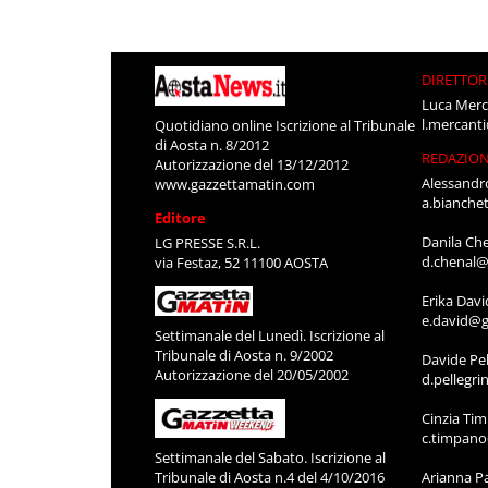
DIRETTOR
Luca Merc
l.mercant
Quotidiano online Iscrizione al Tribunale
di Aosta n. 8/2012
REDAZIO
Autorizzazione del 13/12/2012
Alessandr
www.gazzettamatin.com
a.bianche
Editore
Danila Ch
LG PRESSE S.R.L.
d.chenal@
via Festaz, 52 11100 AOSTA
Erika Davi
e.david@g
Settimanale del Lunedì. Iscrizione al
Tribunale di Aosta n. 9/2002
Davide Pel
Autorizzazione del 20/05/2002
d.pellegr
Cinzia Ti
c.timpan
Settimanale del Sabato. Iscrizione al
Tribunale di Aosta n.4 del 4/10/2016
Arianna P