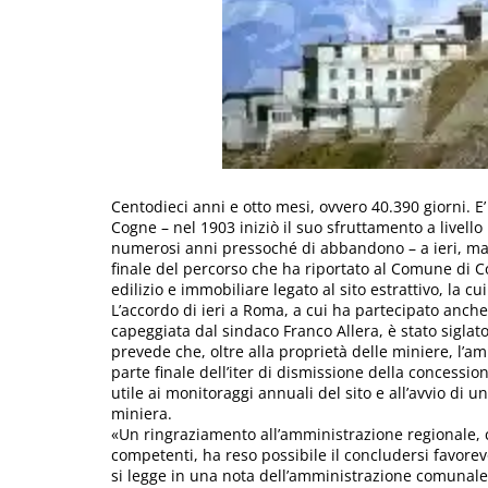
Centodieci anni e otto mesi, ovvero 40.390 giorni. E’
Cogne – nel 1903 iniziò il suo sfruttamento a livello
numerosi anni pressoché di abbandono – a ieri, marte
finale del percorso che ha riportato al Comune di Co
edilizio e immobiliare legato al sito estrattivo, la c
L’accordo di ieri a Roma, a cui ha partecipato anc
capeggiata dal sindaco Franco Allera, è stato siglat
prevede che, oltre alla proprietà delle miniere, l’a
parte finale dell’iter di dismissione della concess
utile ai monitoraggi annuali del sito e all’avvio di u
miniera.
«Un ringraziamento all’amministrazione regionale, c
competenti, ha reso possibile il concludersi favore
si legge in una nota dell’amministrazione comunale