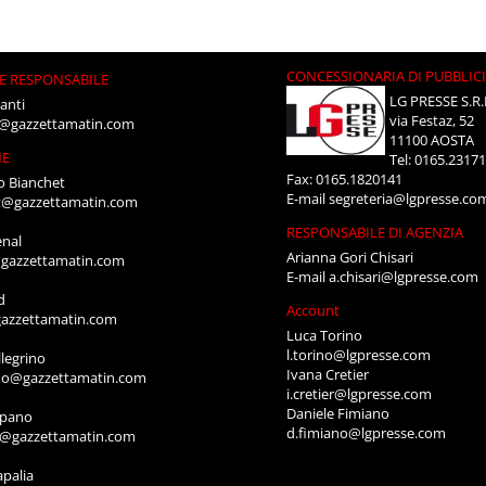
CONCESSIONARIA DI PUBBLIC
E RESPONSABILE
LG PRESSE S.R.
anti
via Festaz, 52
i@gazzettamatin.com
11100 AOSTA
NE
Tel: 0165.2317
Fax: 0165.1820141
o Bianchet
E-mail
segreteria@lgpresse.co
t@gazzettamatin.com
RESPONSABILE DI AGENZIA
enal
Arianna Gori Chisari
gazzettamatin.com
E-mail
a.chisari@lgpresse.com
d
Account
azzettamatin.com
Luca Torino
l.torino@lgpresse.com
legrino
Ivana Cretier
ino@gazzettamatin.com
i.cretier@lgpresse.com
Daniele Fimiano
mpano
d.fimiano@lgpresse.com
o@gazzettamatin.com
apalia