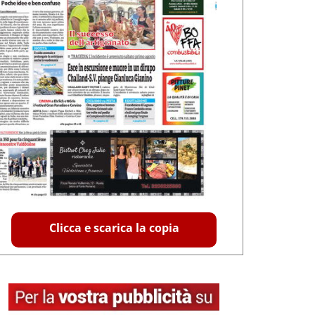
Clicca e scarica la copia