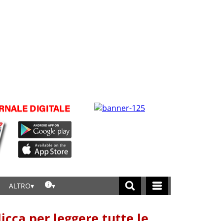
ALTRO
licca per leggere tutte le