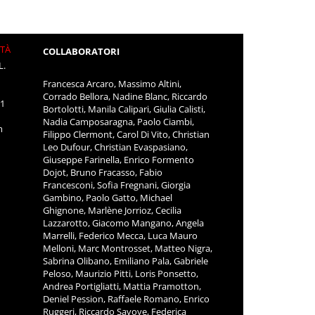
ITÀ
COLLABORATORI
L.
Francesca Arcaro, Massimo Altini,
Corrado Bellora, Nadine Blanc, Riccardo
11
Bortolotti, Manila Calipari, Giulia Calisti,
Nadia Camposaragna, Paolo Ciambi,
m
Filippo Clermont, Carol Di Vito, Christian
Leo Dufour, Christian Evaspasiano,
Giuseppe Farinella, Enrico Formento
Dojot, Bruno Fracasso, Fabio
Francesconi, Sofia Fregnani, Giorgia
Gambino, Paolo Gatto, Michael
Ghignone, Marlène Jorrioz, Cecilia
Lazzarotto, Giacomo Mangano, Angela
Marrelli, Federico Mecca, Luca Mauro
Melloni, Marc Montrosset, Matteo Nigra,
Sabrina Olibano, Emiliano Pala, Gabriele
Peloso, Maurizio Pitti, Loris Ponsetto,
Andrea Portigliatti, Mattia Pramotton,
Deniel Pession, Raffaele Romano, Enrico
Ruggeri, Riccardo Savoye, Federica