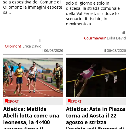
sala espositiva del Comune di
solo di giorno e solo in
Ollomont; le immagini esposte
discesa, la strada comunale
sa...
della Val Ferret; si riduce lo
scenario di rischio, in
movimento u...
di
Courmayeur
Erika David
di
Ollomont
Erika David
il 06/08/2026
il 06/08/2026
SPORT
SPORT
Atletica: Matilde
Atletica: Asta in Piazza
Abelli lotta come una
torna ad Aosta il 22
leonessa, la 4×400
agosto e strizza
azzurra firma il
l’occhio agli Europei di