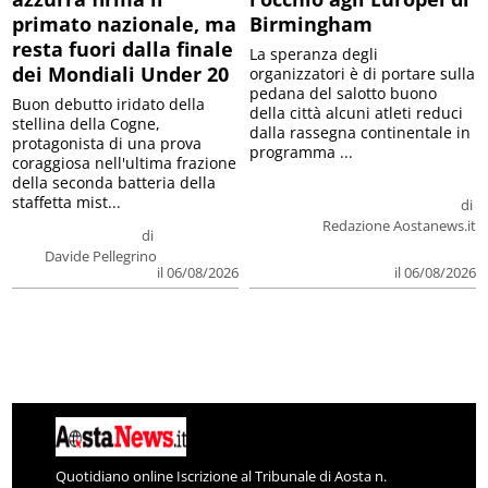
primato nazionale, ma
Birmingham
resta fuori dalla finale
La speranza degli
dei Mondiali Under 20
organizzatori è di portare sulla
pedana del salotto buono
Buon debutto iridato della
della città alcuni atleti reduci
stellina della Cogne,
dalla rassegna continentale in
protagonista di una prova
programma ...
coraggiosa nell'ultima frazione
della seconda batteria della
staffetta mist...
di
Redazione Aostanews.it
di
Davide Pellegrino
il 06/08/2026
il 06/08/2026
Quotidiano online Iscrizione al Tribunale di Aosta n.