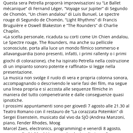
Questa sera Petrella proporrà improvvisazioni su “Le Ballet
mécanique” di Fernand Léger, “Voyage sur Jupiter” di Segundo
de Chomón, “Un chien andalou” di Luis Bunuel, Le spectre
rouge di Segundo de Chomón, “Light Rhythms” di Francis
Bruguière e Oswell Blakeston e “The Rounders” di Charlie
Chaplin.
«La scelta personale, ricaduta su corti come Un Chien andalou,
Le Spectre rouge, The Rounders, ma anche su pellicole
sconosciute, porta alla luce un mondo filmico sommerso e
allavanguardia (sono presenti, infatti, i primi rallenty o i primi
giochi di colorazione), che ha ispirato Petrella nella costruzione
di un impianto sonoro potente e raffinato» si legge nella
presentazione.
La musica non svolge il ruolo di vera e propria colonna sonora,
accompagnando o descrivendo le varie fasi dei film, ma segue
una linea propria e si accosta alle sequenze filmiche in
maniera del tutto compenetrante e dalle conseguenze quasi
ipnotiche.
I prossimi appuntamenti sono per giovedì 7 agosto alle 21.30 al
Teatro Romano con il restauro de “La corazzata Potemkin” di
Sergei Eisenstein, musicato dal vivo da SJÖ (Andrea Manzoni,
piano, Fender Rhodes, Moog
Marcel Zaes, electronics, programming) e venerdì 8 agosto,