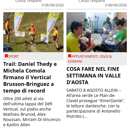
Cinzia Timpano
Cinzia Timpano
il 08/08/2026
il 08/08/2026
SPORT
APPUNTAMENTI
,
OGGI &
DOMANI
Trail: Daniel Thedy e
COSA FARE NEL FINE
Michela Comola
SETTIMANA IN VALLE
firmano il Vertical
D’AOSTA
Brusson-Bringuez a
tempo di record
SABATO 8 AGOSTO ALLEIN –
All’area verde Le Plan-de-
Oltre 200 atleti al via
Clavel prosegue “ItinerDante”,
dell'ultima tappa del Défì
le letture dantesche, con la
Vertical, sul podio anche
partecipazione di Antonello
Mathieu Brunod, Alex
Pistritto (...
Noussan, Miriam Di Vincenzo
e Kaitlin Allen