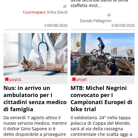
staffetta mist...
di
Courmayeur
Erika David
di
Davide Pellegrino
il 06/08/2026
il 06/08/2026
SANITÀ
SPORT
Nus: in arrivo un
MTB: Michel Negrini
ambulatorio per i
convocato per i
cittadini senza medico
Campionati Europei di
di famiglia
bike trial
Da venerdì 7 agosto attivo il
Il valdostano, 24° nella tappa
nuovo servizio medico, mentre
polacca di Coppa del Mondo,
il dottor Gino Sapone si è
sarà al via della rassegna
detto disponibile a proseguire
continentale che scatta oggi a