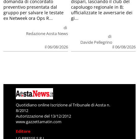
domanda di concordato
dispari, lasciando il club del
preventivo presentata dal
capoluogo regionale in B;
gruppo per salvare le testate
ufficializzate le avversarie dei
ex Netweek ora Ops R...
gi...
di
Redazione Aosta News
di
Davide Pellegrino
il 06/08/2026
il 06/08/2026
Quotidiano online Iscrizione al Tribunale di Aosta n.
8/2012
Autorizzazione del 13/12/2012
www.gazzettamatin.com
Editore
LG PRESSE S.R.L.