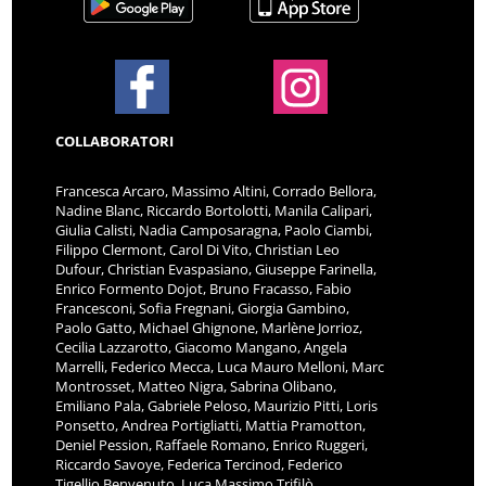
COLLABORATORI
Francesca Arcaro, Massimo Altini, Corrado Bellora,
Nadine Blanc, Riccardo Bortolotti, Manila Calipari,
Giulia Calisti, Nadia Camposaragna, Paolo Ciambi,
Filippo Clermont, Carol Di Vito, Christian Leo
Dufour, Christian Evaspasiano, Giuseppe Farinella,
Enrico Formento Dojot, Bruno Fracasso, Fabio
Francesconi, Sofia Fregnani, Giorgia Gambino,
Paolo Gatto, Michael Ghignone, Marlène Jorrioz,
Cecilia Lazzarotto, Giacomo Mangano, Angela
Marrelli, Federico Mecca, Luca Mauro Melloni, Marc
Montrosset, Matteo Nigra, Sabrina Olibano,
Emiliano Pala, Gabriele Peloso, Maurizio Pitti, Loris
Ponsetto, Andrea Portigliatti, Mattia Pramotton,
Deniel Pession, Raffaele Romano, Enrico Ruggeri,
Riccardo Savoye, Federica Tercinod, Federico
Tigellio Benvenuto, Luca Massimo Trifilò