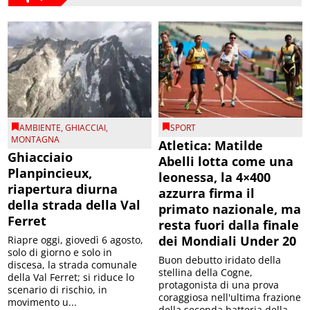
AMBIENTE
,
GHIACCIAI
,
SPORT
MONTAGNA
Atletica: Matilde
Ghiacciaio
Abelli lotta come una
Planpincieux,
leonessa, la 4×400
riapertura diurna
azzurra firma il
della strada della Val
primato nazionale, ma
Ferret
resta fuori dalla finale
dei Mondiali Under 20
Riapre oggi, giovedì 6 agosto,
solo di giorno e solo in
Buon debutto iridato della
discesa, la strada comunale
stellina della Cogne,
della Val Ferret; si riduce lo
protagonista di una prova
scenario di rischio, in
coraggiosa nell'ultima frazione
movimento u...
della seconda batteria della