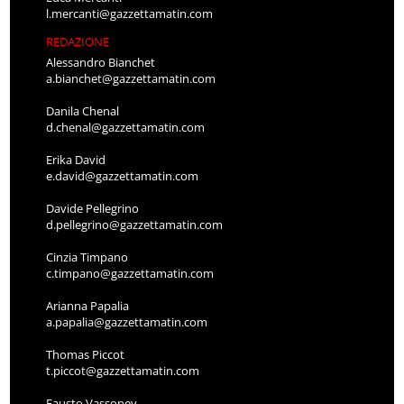
l.mercanti@gazzettamatin.com
REDAZIONE
Alessandro Bianchet
a.bianchet@gazzettamatin.com
Danila Chenal
d.chenal@gazzettamatin.com
Erika David
e.david@gazzettamatin.com
Davide Pellegrino
d.pellegrino@gazzettamatin.com
Cinzia Timpano
c.timpano@gazzettamatin.com
Arianna Papalia
a.papalia@gazzettamatin.com
Thomas Piccot
t.piccot@gazzettamatin.com
Fausto Vassoney