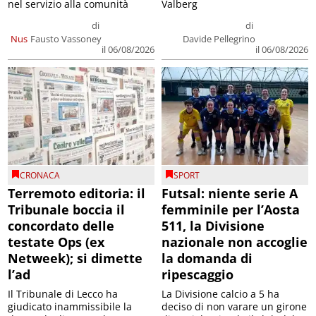
nel servizio alla comunità
Valberg
di
di
Nus
Fausto Vassoney
Davide Pellegrino
il 06/08/2026
il 06/08/2026
CRONACA
SPORT
Terremoto editoria: il
Futsal: niente serie A
Tribunale boccia il
femminile per l’Aosta
concordato delle
511, la Divisione
testate Ops (ex
nazionale non accoglie
Netweek); si dimette
la domanda di
l’ad
ripescaggio
Il Tribunale di Lecco ha
La Divisione calcio a 5 ha
giudicato inammissibile la
deciso di non varare un girone