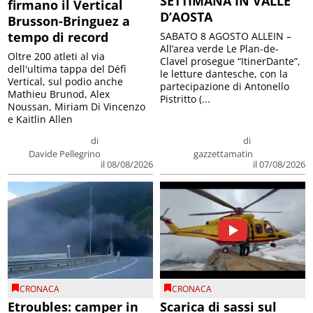
SETTIMANA IN VALLE
firmano il Vertical
D’AOSTA
Brusson-Bringuez a
tempo di record
SABATO 8 AGOSTO ALLEIN –
All’area verde Le Plan-de-
Oltre 200 atleti al via
Clavel prosegue “ItinerDante”,
dell'ultima tappa del Défì
le letture dantesche, con la
Vertical, sul podio anche
partecipazione di Antonello
Mathieu Brunod, Alex
Pistritto (...
Noussan, Miriam Di Vincenzo
e Kaitlin Allen
di
di
Davide Pellegrino
gazzettamatin
il 08/08/2026
il 07/08/2026
CRONACA
CRONACA
Etroubles: camper in
Scarica di sassi sul