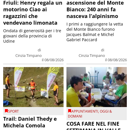
Friuli: Henry regala un
ascensione del Monte
motorino Ciao ai
Bianco: 240 anni fa
ragazzini che
nasceva l’alpinismo
vendevano limonata
I primi a raggiungere la vetta
del Monte Bianco furono
Ondata di generosità per i tre
Jacques Balmat e Michel
giovani della provincia di
Gabriel Paccard
Udine
di
di
Cinzia Timpano
Cinzia Timpano
il 08/08/2026
il 08/08/2026
SPORT
APPUNTAMENTI
,
OGGI &
DOMANI
Trail: Daniel Thedy e
COSA FARE NEL FINE
Michela Comola