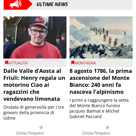
ULTIME NEWS
ATTUALITA'
MONTAGNA
Dalle Valle d’Aosta al
8 agosto 1786, la prima
Friuli: Henry regala un
ascensione del Monte
motorino Ciao ai
Bianco: 240 anni fa
ragazzini che
nasceva l’alpinismo
vendevano limonata
I primi a raggiungere la vetta
del Monte Bianco furono
Ondata di generosità per i tre
Jacques Balmat e Michel
giovani della provincia di
Gabriel Paccard
Udine
di
di
Cinzia Timpano
Cinzia Timpano