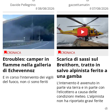
di
di
Davide Pellegrino
gazzettamatin
il 08/08/2026
il 07/08/2026
CRONACA
CRONACA
Etroubles: camper in
Scarica di sassi sul
fiamme nella galleria
Breithorn, tratto in
di Echevennoz
salvo alpinista ferito a
una gamba
E in corso l'intervento dei vigili
del fuoco, non ci sono feriti
L'intervento è avvenuto in
parte via terra e in parte con
l'elicottero a causa delle
condizioni meteo. L'alpinista
non ha riportato gravi ferite
di