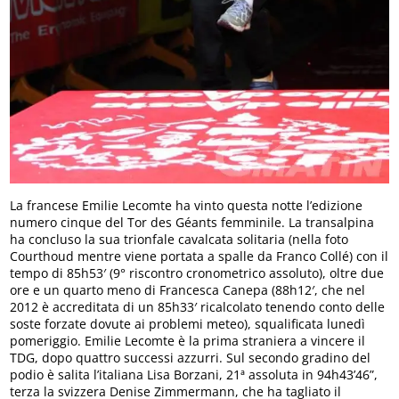
La francese Emilie Lecomte ha vinto questa notte l’edizione
numero cinque del Tor des Géants femminile. La transalpina
ha concluso la sua trionfale cavalcata solitaria (nella foto
Courthoud mentre viene portata a spalle da Franco Collé) con il
tempo di 85h53′ (9° riscontro cronometrico assoluto), oltre due
ore e un quarto meno di Francesca Canepa (88h12′, che nel
2012 è accreditata di un 85h33′ ricalcolato tenendo conto delle
soste forzate dovute ai problemi meteo), squalificata lunedì
pomeriggio. Emilie Lecomte è la prima straniera a vincere il
TDG, dopo quattro successi azzurri. Sul secondo gradino del
podio è salita l’italiana Lisa Borzani, 21ª assoluta in 94h43’46”,
terza la svizzera Denise Zimmermann, che ha tagliato il