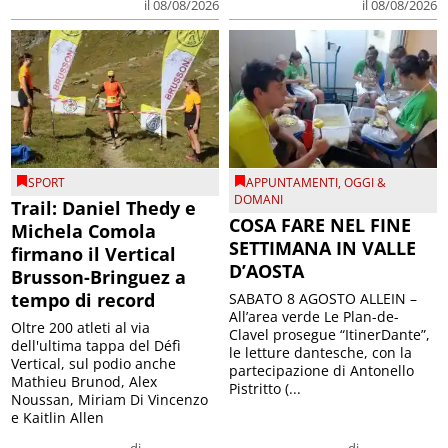
il 08/08/2026
il 08/08/2026
SPORT
APPUNTAMENTI
,
OGGI &
DOMANI
Trail: Daniel Thedy e
COSA FARE NEL FINE
Michela Comola
SETTIMANA IN VALLE
firmano il Vertical
D’AOSTA
Brusson-Bringuez a
tempo di record
SABATO 8 AGOSTO ALLEIN –
All’area verde Le Plan-de-
Oltre 200 atleti al via
Clavel prosegue “ItinerDante”,
dell'ultima tappa del Défì
le letture dantesche, con la
Vertical, sul podio anche
partecipazione di Antonello
Mathieu Brunod, Alex
Pistritto (...
Noussan, Miriam Di Vincenzo
e Kaitlin Allen