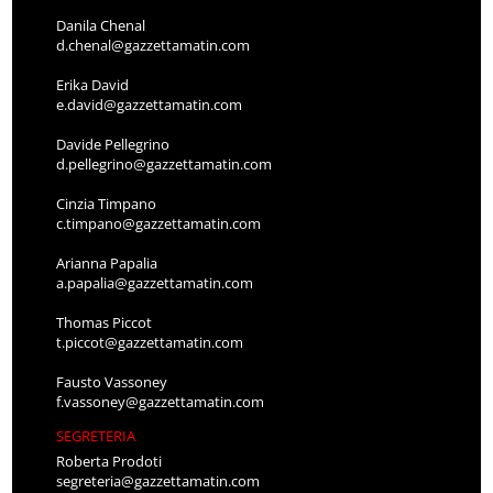
Danila Chenal
d.chenal@gazzettamatin.com
Erika David
e.david@gazzettamatin.com
Davide Pellegrino
d.pellegrino@gazzettamatin.com
Cinzia Timpano
c.timpano@gazzettamatin.com
Arianna Papalia
a.papalia@gazzettamatin.com
Thomas Piccot
t.piccot@gazzettamatin.com
Fausto Vassoney
f.vassoney@gazzettamatin.com
SEGRETERIA
Roberta Prodoti
segreteria@gazzettamatin.com