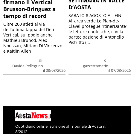
SETTIMANA IN VALLE
firmano il Vertical
D’AOSTA
Brusson-Bringuez a
tempo di record
SABATO 8 AGOSTO ALLEIN –
All’area verde Le Plan-de-
Oltre 200 atleti al via
Clavel prosegue “ItinerDante”,
dell'ultima tappa del Défì
le letture dantesche, con la
Vertical, sul podio anche
partecipazione di Antonello
Mathieu Brunod, Alex
Pistritto (...
Noussan, Miriam Di Vincenzo
e Kaitlin Allen
di
di
Davide Pellegrino
gazzettamatin
il 08/08/2026
il 07/08/2026
Quotidiano online Iscrizione al Tribunale di Aosta n.
8/2012