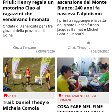
Friuli: Henry regala un
ascensione del Monte
motorino Ciao ai
Bianco: 240 anni fa
ragazzini che
nasceva l’alpinismo
vendevano limonata
I primi a raggiungere la vetta
del Monte Bianco furono
Ondata di generosità per i tre
Jacques Balmat e Michel
giovani della provincia di
Gabriel Paccard
Udine
di
di
Cinzia Timpano
Cinzia Timpano
il 08/08/2026
il 08/08/2026
SPORT
APPUNTAMENTI
,
OGGI &
DOMANI
Trail: Daniel Thedy e
COSA FARE NEL FINE
Michela Comola