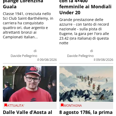
piange Lorenzina
con la 4×400
Guala
femminile ai Mondiali
Under 20
Classe 1941, cresciuta nello
Sci Club Saint-Barthélemy, in
Grande prestazione delle
carriera ha conquistato
azzurre - con tanto di record
quattro ori, due argento e
nazionale - sulla pista di
altrettanti bronzi ai
Eugene, la gara per l'oro alle
Campionati Italian...
23.42 (ora italiana) di questa
notte
di
di
Davide Pellegrino
Davide Pellegrino
il 09/08/2026
il 09/08/2026
ATTUALITA'
MONTAGNA
Dalle Valle d’Aosta al
8 agosto 1786, la prima