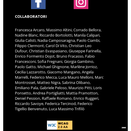
COLLABORATORI
Francesca Arcaro, Massimo Altini, Corrado Bellora,
Nadine Blanc, Riccardo Bortolotti, Manila Calipari,
Giulia Calisti, Nadia Camposaragna, Paolo Ciambi,
Filippo Clermont, Carol Di Vito, Christian Leo
Dufour, Christian Evaspasiano, Giuseppe Farinella,
Enrico Formento Dojot, Bruno Fracasso, Fabio
Francesconi, Sofia Fregnani, Giorgia Gambino,
Paolo Gatto, Michael Ghignone, Marlène Jorrioz,
Cecilia Lazzarotto, Giacomo Mangano, Angela
Marrelli, Federico Mecca, Luca Mauro Melloni, Marc
Montrosset, Matteo Nigra, Sabrina Olibano,
Emiliano Pala, Gabriele Peloso, Maurizio Pitti, Loris
Ponsetto, Andrea Portigliatti, Mattia Pramotton,
Deniel Pession, Raffaele Romano, Enrico Ruggeri,
Riccardo Savoye, Federica Tercinod, Federico
Tigellio Benvenuto, Luca Massimo Trifilò