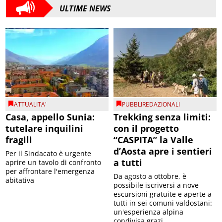
ULTIME NEWS
ATTUALITA'
PUBBLIREDAZIONALI
Casa, appello Sunia:
Trekking senza limiti:
tutelare inquilini
con il progetto
fragili
“CASPITA” la Valle
d’Aosta apre i sentieri
Per il Sindacato è urgente
a tutti
aprire un tavolo di confronto
per affrontare l'emergenza
Da agosto a ottobre, è
abitativa
possibile iscriversi a nove
escursioni gratuite e aperte a
tutti in sei comuni valdostani:
un'esperienza alpina
condivisa grazi...