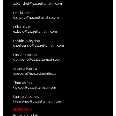
a.bianchet@gazzettamatin.com
Danila Chenal
d.chenal@gazzettamatin.com
Erika David
e.david@gazzettamatin.com
Davide Pellegrino
d.pellegrino@gazzettamatin.com
Cinzia Timpano
c.timpano@gazzettamatin.com
Arianna Papalia
a.papalia@gazzettamatin.com
Thomas Piccot
t.piccot@gazzettamatin.com
Fausto Vassoney
f.vassoney@gazzettamatin.com
SEGRETERIA
Roberta Prodoti