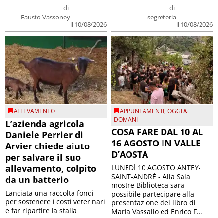
di
di
Fausto Vassoney
segreteria
il 10/08/2026
il 10/08/2026
ALLEVAMENTO
APPUNTAMENTI
,
OGGI &
DOMANI
L’azienda agricola
COSA FARE DAL 10 AL
Daniele Perrier di
16 AGOSTO IN VALLE
Arvier chiede aiuto
D’AOSTA
per salvare il suo
allevamento, colpito
LUNEDÌ 10 AGOSTO ANTEY-
SAINT-ANDRÉ - Alla Sala
da un batterio
mostre Biblioteca sarà
Lanciata una raccolta fondi
possibile partecipare alla
per sostenere i costi veterinari
presentazione del libro di
e far ripartire la stalla
Maria Vassallo ed Enrico F...