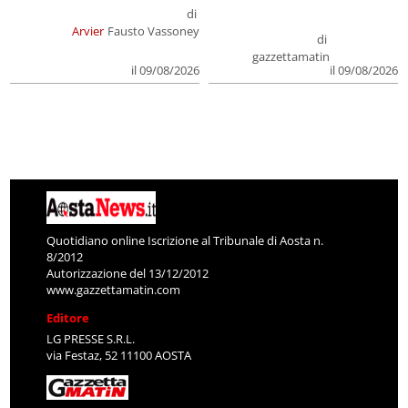
di
Arvier
Fausto Vassoney
di
gazzettamatin
il 09/08/2026
il 09/08/2026
Quotidiano online Iscrizione al Tribunale di Aosta n.
8/2012
Autorizzazione del 13/12/2012
www.gazzettamatin.com
Editore
LG PRESSE S.R.L.
via Festaz, 52 11100 AOSTA