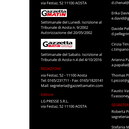
d.chenal@
via Festaz, 52 11100 AOSTA
Erika Davi
e.david@g
Settimanale del Lunedì. Iscrizione al
Tribunale di Aosta n. 9/2002
Davide Pel
Autorizzazione del 20/05/2002
d.pellegr
Cinzia Ti
c.timpan
Settimanale del Sabato. Iscrizione al
Tribunale di Aosta n.4 del 4/10/2016
Arianna P
a.papalia
REDAZIONE
via Festaz, 52 - 11100 Aosta
Thomas Pi
Tel: 0165/231711 - Fax: 0165/1820141
t.piccot@
Mail:
segreteria@gazzettamatin.com
Fausto Va
Editore
f.vassone
LG PRESSE S.R.L.
SEGRETER
via Festaz, 52 11100 AOSTA
Roberta P
segreteri
Stefania 