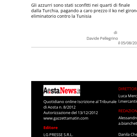
Gli azzurri sono stati sconfitti nei quarti di finale
dalla Turchia, pagando a caro prezzo il ko nel giron
eliminatorio contro la Tunisia
di
Davide Pellegrino
il 05/08/2
DIRETTOR
Luca Merc
l.mercant
Quotidiano online Iscrizione al Tribunale
di Aosta n. 8/2012
REDAZIO
Autorizzazione del 13/12/2012
Alessandr
www.gazzettamatin.com
a.bianche
Editore
Danila Ch
LG PRESSE S.R.L.