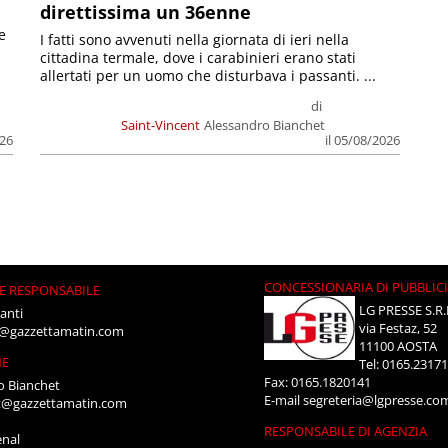
direttissima un 36enne
e
I fatti sono avvenuti nella giornata di ieri nella
cittadina termale, dove i carabinieri erano stati
allertati per un uomo che disturbava i passanti. ...
di
Saint-Vincent
Alessandro Bianchet
026
il 05/08/2026
CONCESSIONARIA DI PUBBLIC
E RESPONSABILE
LG PRESSE S.R.
anti
via Festaz, 52
i@gazzettamatin.com
11100 AOSTA
NE
Tel: 0165.2317
Fax: 0165.1820141
o Bianchet
E-mail
segreteria@lgpresse.co
t@gazzettamatin.com
RESPONSABILE DI AGENZIA
enal