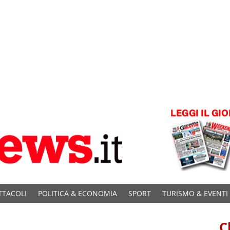
TTACOLI
POLITICA & ECONOMIA
SPORT
TURISMO & EVENTI
C