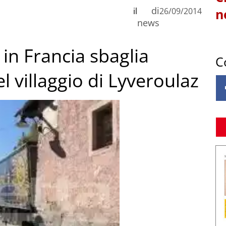
di
il
26/09/2014
n
news
o in Francia sbaglia
C
el villaggio di Lyveroulaz