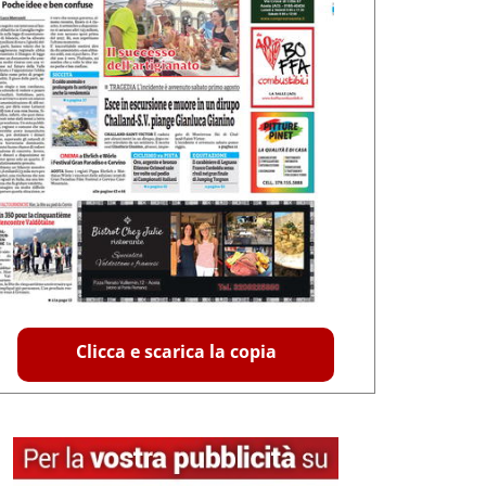
Clicca e scarica la copia