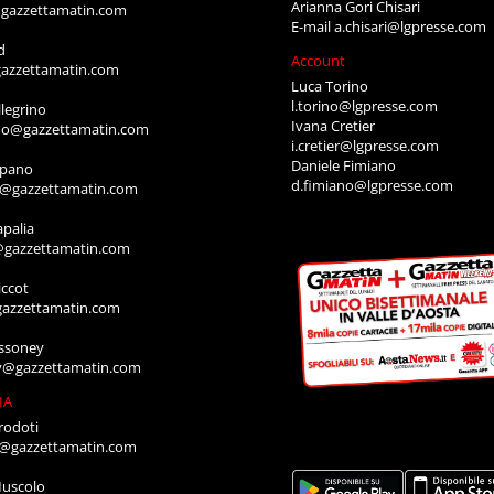
Arianna Gori Chisari
gazzettamatin.com
E-mail
a.chisari@lgpresse.com
d
Account
azzettamatin.com
Luca Torino
l.torino@lgpresse.com
legrino
Ivana Cretier
ino@gazzettamatin.com
i.cretier@lgpresse.com
Daniele Fimiano
mpano
d.fimiano@lgpresse.com
o@gazzettamatin.com
apalia
@gazzettamatin.com
ccot
gazzettamatin.com
ssoney
y@gazzettamatin.com
IA
rodoti
a@gazzettamatin.com
Muscolo