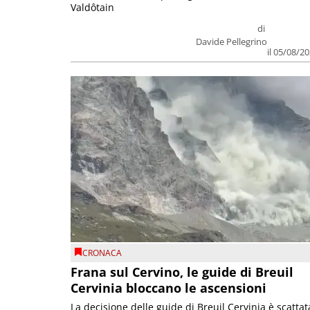
Valdôtain
di
Davide Pellegrino
il 05/08/2
CRONACA
Frana sul Cervino, le guide di Breuil
Cervinia bloccano le ascensioni
La decisione delle guide di Breuil Cervinia è scattat