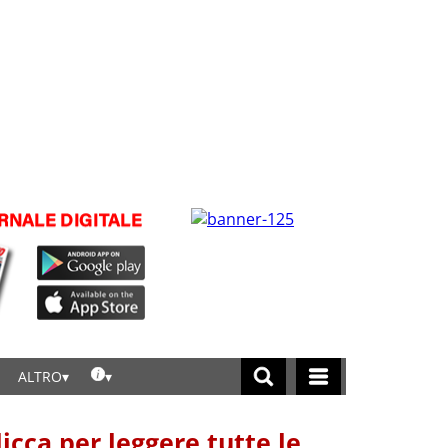
ALTRO
licca per leggere tutte le