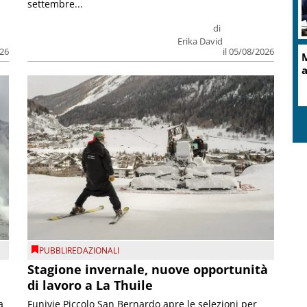
settembre...
di
Erika David
026
il 05/08/2026
M
a
PUBBLIREDAZIONALI
Stagione invernale, nuove opportunità
di lavoro a La Thuile
a
Funivie Piccolo San Bernardo apre le selezioni per