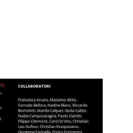
ITÀ
COLLABORATORI
L.
Francesca Arcaro, Massimo Altini,
Corrado Bellora, Nadine Blanc, Riccardo
11
Bortolotti, Manila Calipari, Giulia Calisti,
Nadia Camposaragna, Paolo Ciambi,
m
Filippo Clermont, Carol Di Vito, Christian
Leo Dufour, Christian Evaspasiano,
Giuseppe Farinella, Enrico Formento