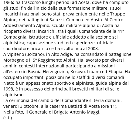
1966; ha trascorso lunghi periodi ad Aosta, dove ha compiuto
gli studi fin dall’inizio della sua formazione militare. I suoi
incarichi nazionali sono stati prevalentemente nelle Truppe
Alpine, nei battaglioni Saluzzi, Gemona ed Aosta. Al Centro
Addestramento Alpino, scuola militare alpina di Aosta ha
ricoperto diversi incarichi, tra i quali Comandante della 41ª
Compagnia, istruttore e ufficiale addetto alla sezione sci
alpinistica; capo sezione studi ed esperienze, ufficiale
coordinatore, incarico ce ha svolto fino al 2008.
A Vipiteno (Bolzano), in Alto Adige, ha comandato il battaglione
Morbegno e il 5º Reggimento Alpini. Ha lavorato per diversi
anni in contesti internazionali partecipando a missioni
all’estero in Bosnia Herzegovina, Kosovo, Libano ed Etiopia. Ha
occupato importanti posizioni nello staff di diversi comandi
Nato; è un appassionato sportivo e alpinista, guida alpina dal
1998, è in possesso dei principali brevetti militari di sci e
alpinismo.
La cerimonia del cambio del Comandante si terrà domani,
venerdì 3 ottobre, alla caserma Battisti di Aosta (ore 11).
Nella foto, il Generale di Brigata Antonio Maggi.
(c.t.)