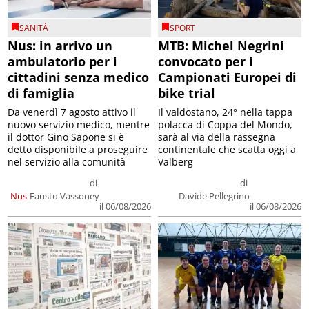
SANITÀ
SPORT
Nus: in arrivo un
MTB: Michel Negrini
ambulatorio per i
convocato per i
cittadini senza medico
Campionati Europei di
di famiglia
bike trial
Da venerdì 7 agosto attivo il
Il valdostano, 24° nella tappa
nuovo servizio medico, mentre
polacca di Coppa del Mondo,
il dottor Gino Sapone si è
sarà al via della rassegna
detto disponibile a proseguire
continentale che scatta oggi a
nel servizio alla comunità
Valberg
di
di
Nus
Fausto Vassoney
Davide Pellegrino
il 06/08/2026
il 06/08/2026