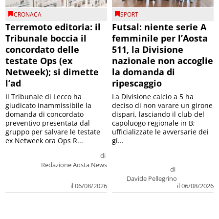
CRONACA
SPORT
Terremoto editoria: il
Futsal: niente serie A
Tribunale boccia il
femminile per l’Aosta
concordato delle
511, la Divisione
testate Ops (ex
nazionale non accoglie
Netweek); si dimette
la domanda di
l’ad
ripescaggio
Il Tribunale di Lecco ha
La Divisione calcio a 5 ha
giudicato inammissibile la
deciso di non varare un girone
domanda di concordato
dispari, lasciando il club del
preventivo presentata dal
capoluogo regionale in B;
gruppo per salvare le testate
ufficializzate le avversarie dei
ex Netweek ora Ops R...
gi...
di
Redazione Aosta News
di
Davide Pellegrino
il 06/08/2026
il 06/08/2026