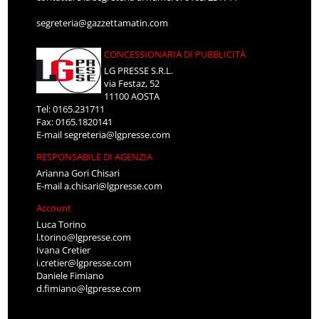
segreteria@gazzettamatin.com
CONCESSIONARIA DI PUBBLICITÀ
LG PRESSE S.R.L.
via Festaz, 52
11100 AOSTA
Tel: 0165.231711
Fax: 0165.1820141
E-mail
segreteria@lgpresse.com
RESPONSABILE DI AGENZIA
Arianna Gori Chisari
E-mail
a.chisari@lgpresse.com
Account
Luca Torino
l.torino@lgpresse.com
Ivana Cretier
i.cretier@lgpresse.com
Daniele Fimiano
d.fimiano@lgpresse.com