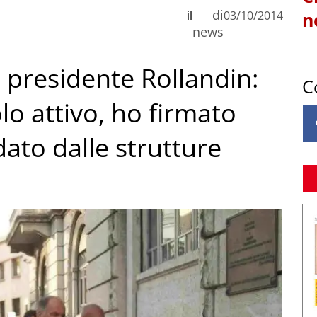
di
il
03/10/2014
n
news
l presidente Rollandin:
C
lo attivo, ho firmato
dato dalle strutture