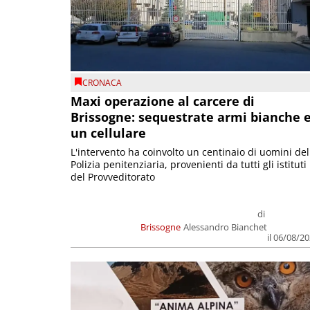
CRONACA
Maxi operazione al carcere di
Brissogne: sequestrate armi bianche 
un cellulare
L'intervento ha coinvolto un centinaio di uomini del
Polizia penitenziaria, provenienti da tutti gli istituti
del Provveditorato
di
Brissogne
Alessandro Bianchet
il 06/08/2