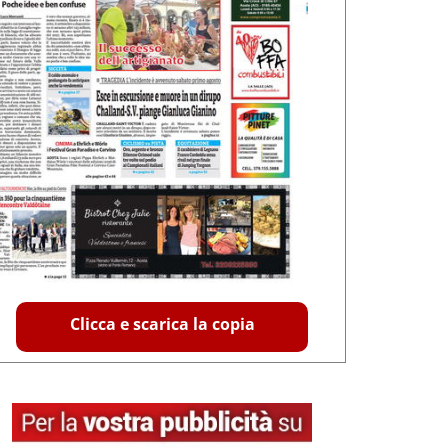
Clicca e scarica la copia