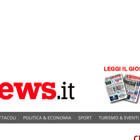
TTACOLI
POLITICA & ECONOMIA
SPORT
TURISMO & EVENTI
C