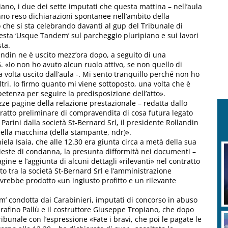
iano, i due dei sette imputati che questa mattina – nell’aula
anno reso dichiarazioni spontanee nell’ambito della
che si sta celebrando davanti al gup del Tribunale di
iesta ‘Usque Tandem’ sul parcheggio pluripiano e sui lavori
ta.
landin ne è uscito mezz’ora dopo, a seguito di una
. «Io non ho avuto alcun ruolo attivo, se non quello di
a volta uscito dall’aula -. Mi sento tranquillo perché non ho
ltri. Io firmo quanto mi viene sottoposto, una volta che è
petenza per seguire la predisposizione dell’atto».
ze pagine della relazione prestazionale – redatta dallo
ntratto preliminare di compravendita di cosa futura legato
Parini dalla società St-Bernard Srl, il presidente Rollandin
della macchina (della stampante, ndr)».
ela Isaia, che alle 12.30 era giunta circa a metà della sua
hieste di condanna, la presunta difformità nei documenti –
ine e l’aggiunta di alcuni dettagli «rilevanti» nel contratto
o tra la società St-Bernard Srl e l’amministrazione
avrebbe prodotto «un ingiusto profitto e un rilevante
m’ condotta dai Carabinieri, imputati di concorso in abuso
Serafino Pallù e il costruttore Giuseppe Tropiano, che dopo
Tribunale con l’espressione «Fate i bravi, che poi le pagate le