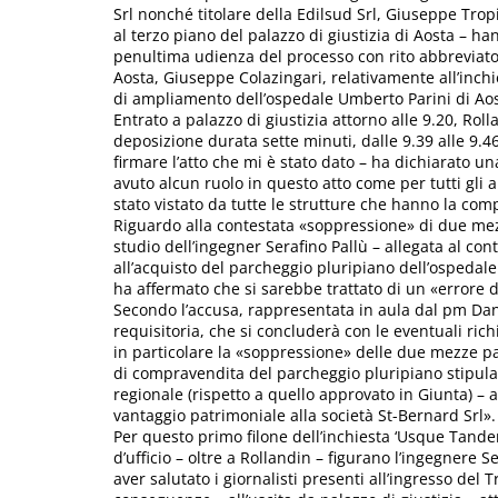
Srl nonché titolare della Edilsud Srl, Giuseppe Trop
al terzo piano del palazzo di giustizia di Aosta – h
penultima udienza del processo con rito abbreviato 
Aosta, Giuseppe Colazingari, relativamente all’inch
di ampliamento dell’ospedale Umberto Parini di Aos
Entrato a palazzo di giustizia attorno alle 9.20, Rol
deposizione durata sette minuti, dalle 9.39 alle 9.46
firmare l’atto che mi è stato dato – ha dichiarato un
avuto alcun ruolo in questo atto come per tutti gli a
stato vistato da tutte le strutture che hanno la com
Riguardo alla contestata «soppressione» di due mez
studio dell’ingegner Serafino Pallù – allegata al co
all’acquisto del parcheggio pluripiano dell’ospedale 
ha affermato che si sarebbe trattato di un «errore 
Secondo l’accusa, rappresentata in aula dal pm Dani
requisitoria, che si concluderà con le eventuali ric
in particolare la «soppressione» delle due mezze pag
di compravendita del parcheggio pluripiano stipulat
regionale (rispetto a quello approvato in Giunta) – 
vantaggio patrimoniale alla società St-Bernard Srl».
Per questo primo filone dell’inchiesta ‘Usque Tande
d’ufficio – oltre a Rollandin – figurano l’ingegnere 
aver salutato i giornalisti presenti all’ingresso del 