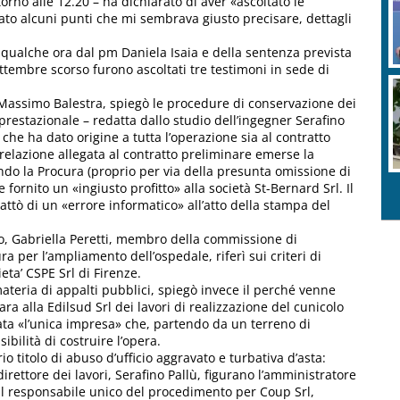
torno alle 12.20 – ha dichiarato di aver «ascoltato le
isato alcuni punti che mi sembrava giusto precisare, dettagli
a qualche ora dal pm Daniela Isaia e della sentenza prevista
settembre scorso furono ascoltati tre testimoni in sede di
, Massimo Balestra, spiegò le procedure di conservazione dei
prestazionale – redatta dallo studio dell’ingegner Serafino
 che ha dato origine a tutta l’operazione sia al contratto
relazione allegata al contratto preliminare emerse la
o la Procura (proprio per via della presunta omissione di
 fornito un «ingiusto profitto» alla società St-Bernard Srl. Il
rattò di un «errore informatico» all’atto della stampa del
ino, Gabriella Peretti, membro della commissione di
ra per l’ampliamento dell’ospedale, riferì sui criteri di
eta’ CSPE Srl di Firenze.
 materia di appalti pubblici, spiegò invece il perché venne
ra alla Edilsud Srl dei lavori di realizzazione del cunicolo
tata «l’unica impresa» che, partendo da un terreno di
ibilità di costruire l’opera.
o titolo di abuso d’ufficio aggravato e turbativa d’asta:
irettore dei lavori, Serafino Pallù, figurano l’amministratore
 il responsabile unico del procedimento per Coup Srl,