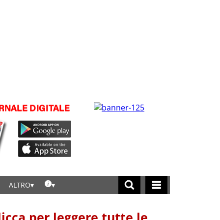
ALTRO
licca per leggere tutte le