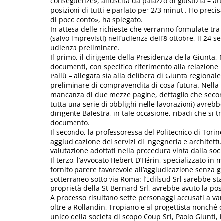
conseguenze», all’uscita da palazzo di giustizia – at
posizioni di tutti e parlato per 2/3 minuti. Ho prec
di poco conto», ha spiegato.
In attesa delle richieste che verranno formulate tr
(salvo imprevisti) nell’udienza dell’8 ottobre, il 24 
udienza preliminare.
Il primo, il dirigente della Presidenza della Giunta
documenti, con specifico riferimento alla relazione 
Pallù – allegata sia alla delibera di Giunta regionale
preliminare di compravendita di cosa futura. Nella 
mancanza di due mezze pagine, dettaglio che second
tutta una serie di obblighi nelle lavorazioni) avrebbe
dirigente Balestra, in tale occasione, ribadì che si t
documento.
Il secondo, la professoressa del Politecnico di Tor
aggiudicazione dei servizi di ingegneria e architettu
valutazione adottati nella procedura vinta dalla soci
Il terzo, l’avvocato Hebert D’Hérin, specializzato in
fornito parere favorevole all’aggiudicazione senza ga
sotterraneo sotto via Roma: l’Edilsud Srl sarebbe s
proprietà della St-Bernard Srl, avrebbe avuto la poss
A processo risultano sette personaggi accusati a vari
oltre a Rollandin, Tropiano e al progettista nonché d
unico della società di scopo Coup Srl, Paolo Giunti,