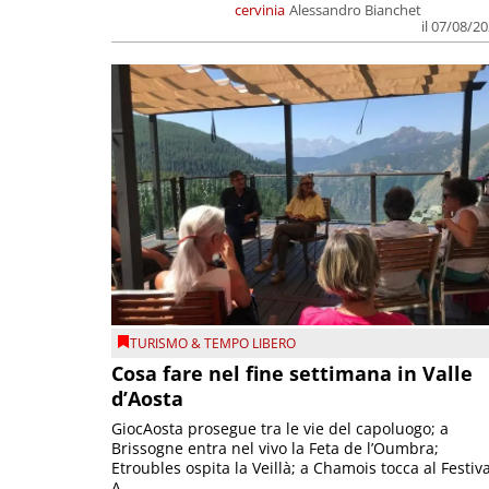
cervinia
Alessandro Bianchet
il 07/08/2
TURISMO & TEMPO LIBERO
Cosa fare nel fine settimana in Valle
d’Aosta
GiocAosta prosegue tra le vie del capoluogo; a
Brissogne entra nel vivo la Feta de l’Oumbra;
Etroubles ospita la Veillà; a Chamois tocca al Festiva
A...