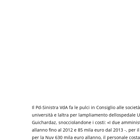
Il Pd-Sinistra VdA fa le pulci in Consiglio alle socie
università e laltra per lampliamento dellospedale U
Guichardaz, snocciolandone i costi: «I due amminist
allanno fino al 2012 e 85 mila euro dal 2013 -, pe
per la Nuv 630 mila euro allanno, il personale costa 