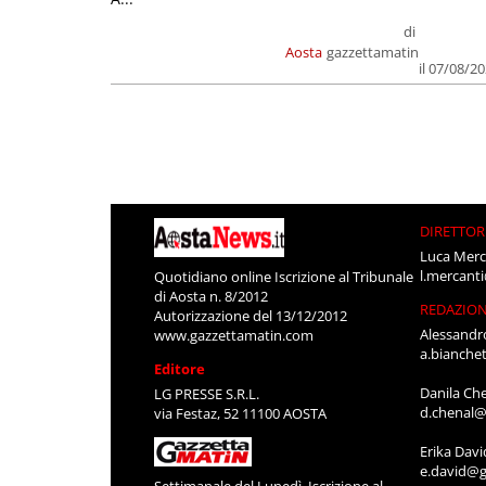
di
Aosta
gazzettamatin
il 07/08/2
DIRETTOR
Luca Merc
l.mercant
Quotidiano online Iscrizione al Tribunale
di Aosta n. 8/2012
REDAZIO
Autorizzazione del 13/12/2012
Alessandr
www.gazzettamatin.com
a.bianche
Editore
Danila Ch
LG PRESSE S.R.L.
d.chenal@
via Festaz, 52 11100 AOSTA
Erika Davi
e.david@g
Settimanale del Lunedì. Iscrizione al