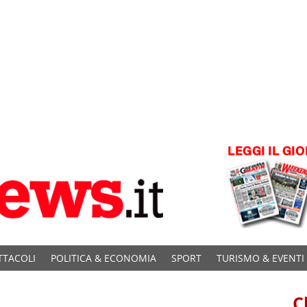
TTACOLI
POLITICA & ECONOMIA
SPORT
TURISMO & EVENTI
C