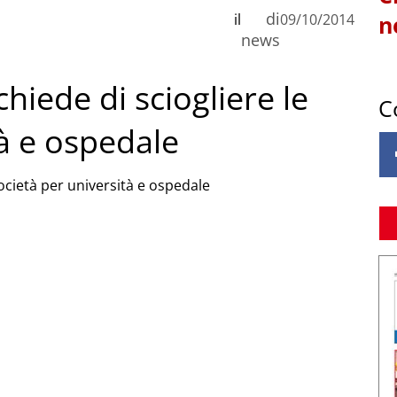
di
il
09/10/2014
n
news
 chiede di sciogliere le
C
tà e ospedale