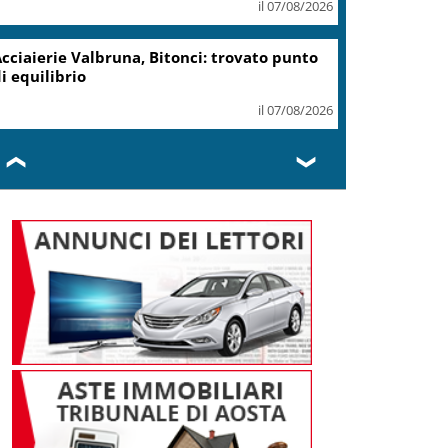
il 07/08/2026
Marcinella,Meloni: 8 agosto
presto sarà giornata europea
vittime lavoro
il 07/08/2026
❮
❯