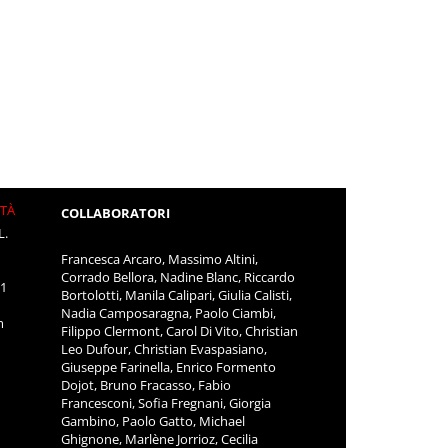
ITÀ
COLLABORATORI
L.
Francesca Arcaro, Massimo Altini,
Corrado Bellora, Nadine Blanc, Riccardo
11
Bortolotti, Manila Calipari, Giulia Calisti,
Nadia Camposaragna, Paolo Ciambi,
m
Filippo Clermont, Carol Di Vito, Christian
Leo Dufour, Christian Evaspasiano,
Giuseppe Farinella, Enrico Formento
Dojot, Bruno Fracasso, Fabio
Francesconi, Sofia Fregnani, Giorgia
Gambino, Paolo Gatto, Michael
Ghignone, Marlène Jorrioz, Cecilia