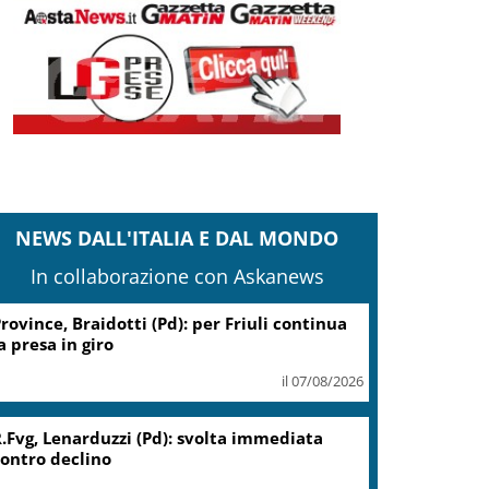
NEWS DALL'ITALIA E DAL MONDO
In collaborazione con Askanews
Coin, accordo con sindacati su
piano risanamento e rilancio
il 07/08/2026
Migranti, Meloni: non c’è
spazio in Ue per chi alimenta
immigrazione clandestina