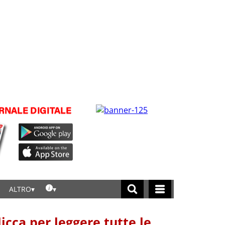
ALTRO
licca per leggere tutte le