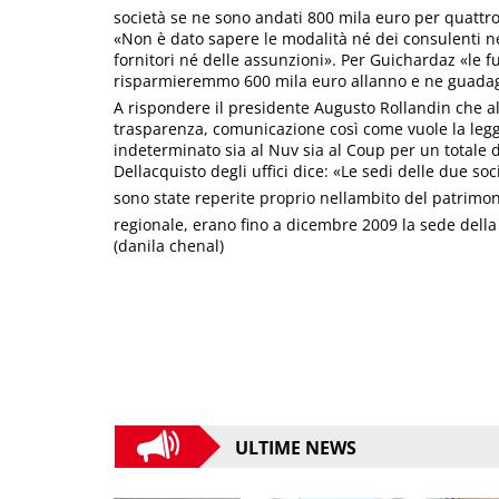
società se ne sono andati 800 mila euro per quattro
«Non è dato sapere le modalità né dei consulenti né
fornitori né delle assunzioni». Per Guichardaz «le fu
risparmieremmo 600 mila euro allanno e ne guada
A rispondere il presidente Augusto Rollandin che al
trasparenza, comunicazione così come vuole la legge
indeterminato sia al Nuv sia al Coup per un totale 
Dellacquisto degli uffici dice: «Le sedi delle due 
sono state reperite proprio nellambito del patrimon
regionale, erano fino a dicembre 2009 la sede della 
(danila chenal)
ULTIME NEWS