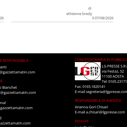
di
ethienne bredy
026
il 07/08/2026
CONCESSIONARIA DI PUBBLIC
E RESPONSABILE
LG PRESSE S.R.
anti
via Festaz, 52
i@gazzettamatin.com
11100 AOSTA
NE
Tel: 0165.2317
Fax: 0165.1820141
o Bianchet
E-mail
segreteria@lgpresse.co
t@gazzettamatin.com
RESPONSABILE DI AGENZIA
enal
Arianna Gori Chisari
gazzettamatin.com
E-mail
a.chisari@lgpresse.com
d
Account
azzettamatin.com