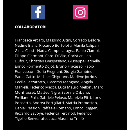
COLLABORATORI
Francesca Arcaro, Massimo Altini, Corrado Bellora,
Nadine Blanc, Riccardo Bortolotti, Manila Calipari,
Giulia Calisti, Nadia Camposaragna, Paolo Ciambi,
Filippo Clermont, Carol Di Vito, Christian Leo
Dufour, Christian Evaspasiano, Giuseppe Farinella,
Enrico Formento Dojot, Bruno Fracasso, Fabio
Francesconi, Sofia Fregnani, Giorgia Gambino,
Paolo Gatto, Michael Ghignone, Marlène Jorrioz,
Cecilia Lazzarotto, Giacomo Mangano, Angela
Marrelli, Federico Mecca, Luca Mauro Melloni, Marc
Montrosset, Matteo Nigra, Sabrina Olibano,
Emiliano Pala, Gabriele Peloso, Maurizio Pitti, Loris
Ponsetto, Andrea Portigliatti, Mattia Pramotton,
Deniel Pession, Raffaele Romano, Enrico Ruggeri,
Riccardo Savoye, Federica Tercinod, Federico
Tigellio Benvenuto, Luca Massimo Trifilò