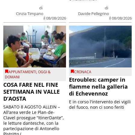
di
di
Cinzia Timpano
Davide Pellegrino
il 08/08/2026
il 08/08/2026
APPUNTAMENTI
,
OGGI &
CRONACA
DOMANI
Etroubles: camper in
COSA FARE NEL FINE
fiamme nella galleria
SETTIMANA IN VALLE
di Echevennoz
D’AOSTA
E in corso l'intervento dei vigili
SABATO 8 AGOSTO ALLEIN –
del fuoco, non ci sono feriti
All’area verde Le Plan-de-
Clavel prosegue “ItinerDante”,
le letture dantesche, con la
partecipazione di Antonello
Pistritto (...