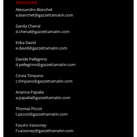
REDAZIONE
Alessandro Bianchet
a.bianchet@gazzettamatin.com
Danila Chenal
d.chenal@gazzettamatin.com
Erika David
e.david@gazzettamatin.com
Davide Pellegrino
d.pellegrino@gazzettamatin.com
Cinzia Timpano
c.timpano@gazzettamatin.com
Arianna Papalia
a.papalia@gazzettamatin.com
Thomas Piccot
t.piccot@gazzettamatin.com
Fausto Vassoney
f.vassoney@gazzettamatin.com