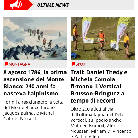
ULTIME NEWS
MONTAGNA
SPORT
8 agosto 1786, la prima
Trail: Daniel Thedy e
ascensione del Monte
Michela Comola
Bianco: 240 anni fa
firmano il Vertical
nasceva l’alpinismo
Brusson-Bringuez a
tempo di record
I primi a raggiungere la vetta
del Monte Bianco furono
Oltre 200 atleti al via
Jacques Balmat e Michel
dell'ultima tappa del Défì
Gabriel Paccard
Vertical, sul podio anche
Mathieu Brunod, Alex
Noussan, Miriam Di Vincenzo
e Kaitlin Allen