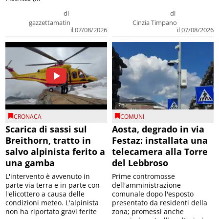
di
di
gazzettamatin
Cinzia Timpano
il 07/08/2026
il 07/08/2026
CRONACA
COMUNI
Scarica di sassi sul
Aosta, degrado in via
Breithorn, tratto in
Festaz: installata una
salvo alpinista ferito a
telecamera alla Torre
una gamba
del Lebbroso
L'intervento è avvenuto in
Prime contromosse
parte via terra e in parte con
dell'amministrazione
l'elicottero a causa delle
comunale dopo l'esposto
condizioni meteo. L'alpinista
presentato da residenti della
non ha riportato gravi ferite
zona; promessi anche