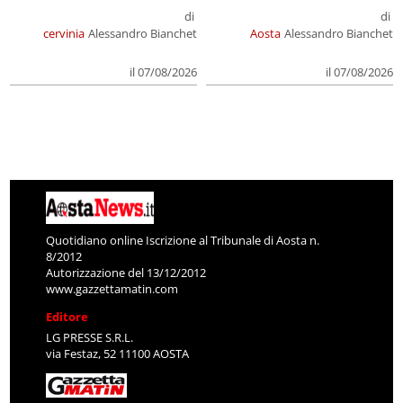
di
di
cervinia
Alessandro Bianchet
Aosta
Alessandro Bianchet
il 07/08/2026
il 07/08/2026
Quotidiano online Iscrizione al Tribunale di Aosta n.
8/2012
Autorizzazione del 13/12/2012
www.gazzettamatin.com
Editore
LG PRESSE S.R.L.
via Festaz, 52 11100 AOSTA