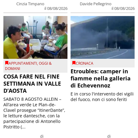
Cinzia Timpano
Davide Pellegrino
il 08/08/2026
il 08/08/2026
APPUNTAMENTI
,
OGGI &
CRONACA
DOMANI
Etroubles: camper in
COSA FARE NEL FINE
fiamme nella galleria
SETTIMANA IN VALLE
di Echevennoz
D’AOSTA
E in corso l'intervento dei vigili
SABATO 8 AGOSTO ALLEIN –
del fuoco, non ci sono feriti
All’area verde Le Plan-de-
Clavel prosegue “ItinerDante”,
le letture dantesche, con la
partecipazione di Antonello
Pistritto (...
di
di