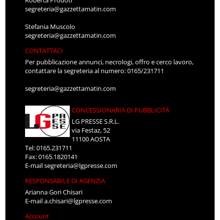
Roberta Prodoti
segreteria@gazzettamatin.com
Stefania Muscolo
segreteria@gazzettamatin.com
CONTATTACI
Per pubblicazione annunci, necrologi, offro e cerco lavoro,
contattare la segreteria al numero: 0165/231711
segreteria@gazzettamatin.com
CONCESSIONARIA DI PUBBLICITÀ
LG PRESSE S.R.L.
via Festaz, 52
11100 AOSTA
Tel: 0165.231711
Fax: 0165.1820141
E-mail
segreteria@lgpresse.com
RESPONSABILE DI AGENZIA
Arianna Gori Chisari
E-mail
a.chisari@lgpresse.com
Account