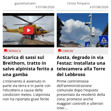
gazzettamatin
Cinzia Timpano
il 07/08/2026
il 07/08/2026
CRONACA
COMUNI
Scarica di sassi sul
Aosta, degrado in via
Breithorn, tratto in
Festaz: installata una
salvo alpinista ferito a
telecamera alla Torre
una gamba
del Lebbroso
L'intervento è avvenuto in
Prime contromosse
parte via terra e in parte con
dell'amministrazione
l'elicottero a causa delle
comunale dopo l'esposto
condizioni meteo. L'alpinista
presentato da residenti della
non ha riportato gravi ferite
zona; promessi anche
maggiori controlli e ulteriori
inter...