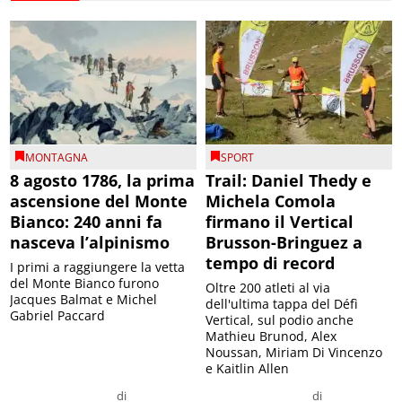
MONTAGNA
SPORT
8 agosto 1786, la prima
Trail: Daniel Thedy e
ascensione del Monte
Michela Comola
Bianco: 240 anni fa
firmano il Vertical
nasceva l’alpinismo
Brusson-Bringuez a
tempo di record
I primi a raggiungere la vetta
del Monte Bianco furono
Oltre 200 atleti al via
Jacques Balmat e Michel
dell'ultima tappa del Défì
Gabriel Paccard
Vertical, sul podio anche
Mathieu Brunod, Alex
Noussan, Miriam Di Vincenzo
e Kaitlin Allen
di
di