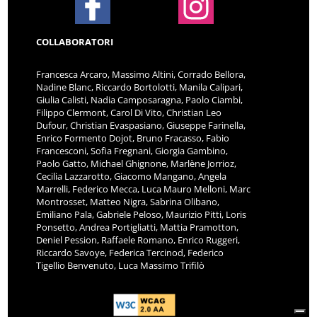
COLLABORATORI
Francesca Arcaro, Massimo Altini, Corrado Bellora,
Nadine Blanc, Riccardo Bortolotti, Manila Calipari,
Giulia Calisti, Nadia Camposaragna, Paolo Ciambi,
Filippo Clermont, Carol Di Vito, Christian Leo
Dufour, Christian Evaspasiano, Giuseppe Farinella,
Enrico Formento Dojot, Bruno Fracasso, Fabio
Francesconi, Sofia Fregnani, Giorgia Gambino,
Paolo Gatto, Michael Ghignone, Marlène Jorrioz,
Cecilia Lazzarotto, Giacomo Mangano, Angela
Marrelli, Federico Mecca, Luca Mauro Melloni, Marc
Montrosset, Matteo Nigra, Sabrina Olibano,
Emiliano Pala, Gabriele Peloso, Maurizio Pitti, Loris
Ponsetto, Andrea Portigliatti, Mattia Pramotton,
Deniel Pession, Raffaele Romano, Enrico Ruggeri,
Riccardo Savoye, Federica Tercinod, Federico
Tigellio Benvenuto, Luca Massimo Trifilò