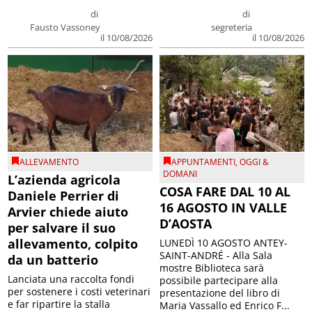
di
di
Fausto Vassoney
segreteria
il 10/08/2026
il 10/08/2026
ALLEVAMENTO
APPUNTAMENTI
,
OGGI &
DOMANI
L’azienda agricola
COSA FARE DAL 10 AL
Daniele Perrier di
16 AGOSTO IN VALLE
Arvier chiede aiuto
D’AOSTA
per salvare il suo
allevamento, colpito
LUNEDÌ 10 AGOSTO ANTEY-
SAINT-ANDRÉ - Alla Sala
da un batterio
mostre Biblioteca sarà
Lanciata una raccolta fondi
possibile partecipare alla
per sostenere i costi veterinari
presentazione del libro di
e far ripartire la stalla
Maria Vassallo ed Enrico F...