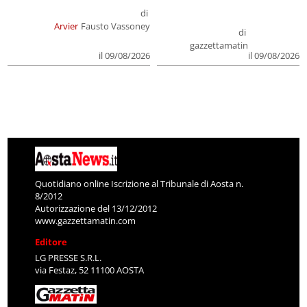
di
Arvier
Fausto Vassoney
di
gazzettamatin
il 09/08/2026
il 09/08/2026
Quotidiano online Iscrizione al Tribunale di Aosta n.
8/2012
Autorizzazione del 13/12/2012
www.gazzettamatin.com
Editore
LG PRESSE S.R.L.
via Festaz, 52 11100 AOSTA