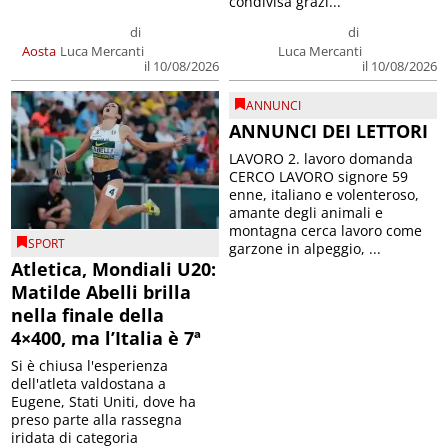
condivisa grazi...
di
di
Aosta
Luca Mercanti
Luca Mercanti
il 10/08/2026
il 10/08/2026
ANNUNCI
ANNUNCI DEI LETTORI
LAVORO 2. lavoro domanda
CERCO LAVORO signore 59
enne, italiano e volenteroso,
amante degli animali e
montagna cerca lavoro come
SPORT
garzone in alpeggio, ...
Atletica, Mondiali U20:
Matilde Abelli brilla
nella finale della
4×400, ma l’Italia è 7ª
Si è chiusa l'esperienza
dell'atleta valdostana a
Eugene, Stati Uniti, dove ha
preso parte alla rassegna
iridata di categoria