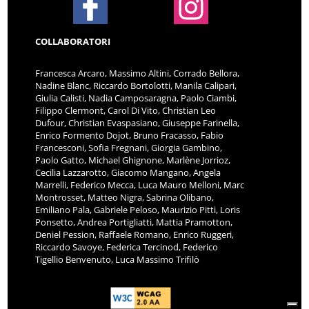
COLLABORATORI
Francesca Arcaro, Massimo Altini, Corrado Bellora,
Nadine Blanc, Riccardo Bortolotti, Manila Calipari,
Giulia Calisti, Nadia Camposaragna, Paolo Ciambi,
Filippo Clermont, Carol Di Vito, Christian Leo
Dufour, Christian Evaspasiano, Giuseppe Farinella,
Enrico Formento Dojot, Bruno Fracasso, Fabio
Francesconi, Sofia Fregnani, Giorgia Gambino,
Paolo Gatto, Michael Ghignone, Marlène Jorrioz,
Cecilia Lazzarotto, Giacomo Mangano, Angela
Marrelli, Federico Mecca, Luca Mauro Melloni, Marc
Montrosset, Matteo Nigra, Sabrina Olibano,
Emiliano Pala, Gabriele Peloso, Maurizio Pitti, Loris
Ponsetto, Andrea Portigliatti, Mattia Pramotton,
Deniel Pession, Raffaele Romano, Enrico Ruggeri,
Riccardo Savoye, Federica Tercinod, Federico
Tigellio Benvenuto, Luca Massimo Trifilò