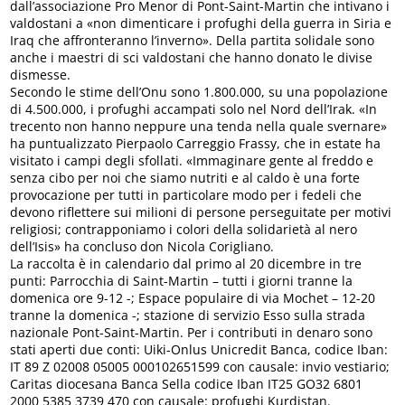
dall’associazione Pro Menor di Pont-Saint-Martin che intivano i
valdostani a «non dimenticare i profughi della guerra in Siria e
Iraq che affronteranno l’inverno». Della partita solidale sono
anche i maestri di sci valdostani che hanno donato le divise
dismesse.
Secondo le stime dell’Onu sono 1.800.000, su una popolazione
di 4.500.000, i profughi accampati solo nel Nord dell’Irak. «In
trecento non hanno neppure una tenda nella quale svernare»
ha puntualizzato Pierpaolo Carreggio Frassy, che in estate ha
visitato i campi degli sfollati. «Immaginare gente al freddo e
senza cibo per noi che siamo nutriti e al caldo è una forte
provocazione per tutti in particolare modo per i fedeli che
devono riflettere sui milioni di persone perseguitate per motivi
religiosi; contrapponiamo i colori della solidarietà al nero
dell’Isis» ha concluso don Nicola Corigliano.
La raccolta è in calendario dal primo al 20 dicembre in tre
punti: Parrocchia di Saint-Martin – tutti i giorni tranne la
domenica ore 9-12 -; Espace populaire di via Mochet – 12-20
tranne la domenica -; stazione di servizio Esso sulla strada
nazionale Pont-Saint-Martin. Per i contributi in denaro sono
stati aperti due conti: Uiki-Onlus Unicredit Banca, codice Iban:
IT 89 Z 02008 05005 000102651599 con causale: invio vestiario;
Caritas diocesana Banca Sella codice Iban IT25 GO32 6801
2000 5385 3739 470 con causale: profughi Kurdistan.