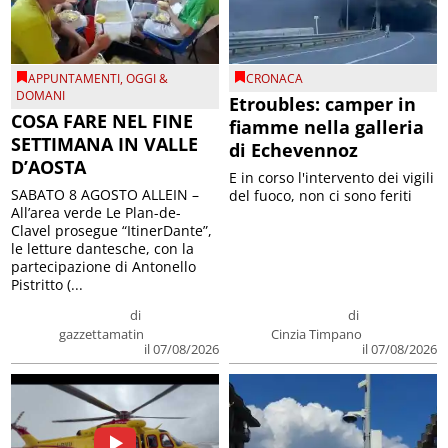
APPUNTAMENTI
,
OGGI &
CRONACA
DOMANI
Etroubles: camper in
COSA FARE NEL FINE
fiamme nella galleria
SETTIMANA IN VALLE
di Echevennoz
D’AOSTA
E in corso l'intervento dei vigili
SABATO 8 AGOSTO ALLEIN –
del fuoco, non ci sono feriti
All’area verde Le Plan-de-
Clavel prosegue “ItinerDante”,
le letture dantesche, con la
partecipazione di Antonello
Pistritto (...
di
di
gazzettamatin
Cinzia Timpano
il 07/08/2026
il 07/08/2026