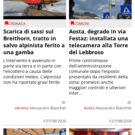
CRONACA
COMUNI
Scarica di sassi sul
Aosta, degrado in via
Breithorn, tratto in
Festaz: installata una
salvo alpinista ferito a
telecamera alla Torre
una gamba
del Lebbroso
L'intervento è avvenuto in
Prime contromosse
parte via terra e in parte con
dell'amministrazione
l'elicottero a causa delle
comunale dopo l'esposto
condizioni meteo. L'alpinista
presentato da residenti della
non ha riportato gravi ferite
zona; promessi anche
maggiori controlli e ulteriori
inter...
di
di
cervinia
Alessandro Bianchet
Aosta
Alessandro Bianchet
il 07/08/2026
il 07/08/2026