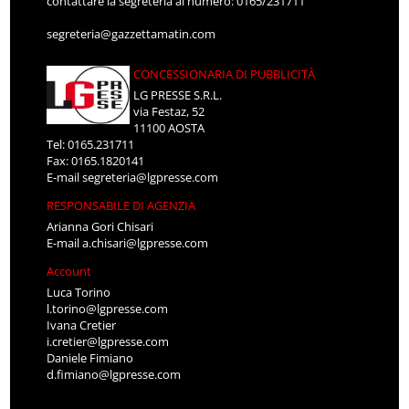
contattare la segreteria al numero: 0165/231711
segreteria@gazzettamatin.com
CONCESSIONARIA DI PUBBLICITÀ
LG PRESSE S.R.L.
via Festaz, 52
11100 AOSTA
Tel: 0165.231711
Fax: 0165.1820141
E-mail
segreteria@lgpresse.com
RESPONSABILE DI AGENZIA
Arianna Gori Chisari
E-mail
a.chisari@lgpresse.com
Account
Luca Torino
l.torino@lgpresse.com
Ivana Cretier
i.cretier@lgpresse.com
Daniele Fimiano
d.fimiano@lgpresse.com