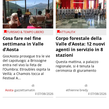
TURISMO & TEMPO LIBERO
ATTUALITA'
Cosa fare nel fine
Corpo forestale della
settimana in Valle
Valle d’Aosta: 12 nuovi
d’Aosta
agenti in servizio in 8
stazioni
GiocAosta prosegue tra le vie
del capoluogo; a Brissogne
Questa mattina, a palazzo
entra nel vivo la Feta de
regionale, si è tenuta la
l’Oumbra; Etroubles ospita la
cerimonia di giuramento
Veillà; a Chamois tocca al
Festival A...
di
di
Aosta
gazzettamatin
ethienne bredy
il 07/08/2026
il 07/08/2026